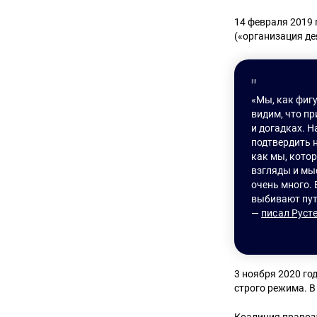
14 февраля 2019 
(«организация де
«Мы, как фигу
видим, что п
и догадках. Н
подтвердить 
как мы, котор
взгляды и мы
очень много. 
выбивают путё
—
писал Руст
3 ноября 2020 го
строго режима. В