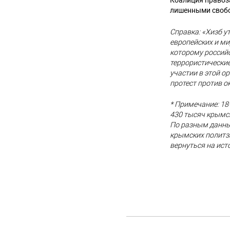
Коалиция правоз
лишенными свобо
Справка: «Хизб у
европейских и ми
которому россий
террористические
участии в этой о
протест против о
* Примечание: 18
430 тысяч крымск
По разным данны
крымских политз
вернуться на ист