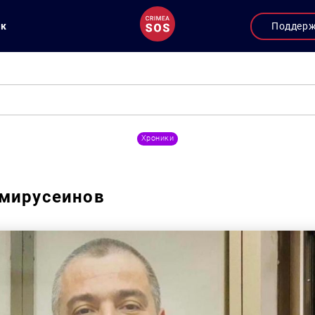
ук
Поддер
Хроники
Эмирусеинов