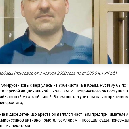
ободы (приговор от 3 ноября 2020 года по ст.205.5 ч.1 УК рф)
я Эмирусеиновых вернулась из Узбекистана в Крым. Рустему было 1
татарской национальной школы им. И.Гаспринского он поступил в
й частный мужской лицей. Затем поехал учиться на историческом
иверситета,
ена и двое детей. До ареста он являлся частным предпринимателем
Эмирусеинов активно помогал землякам – посещал суды, приезжал
чными пикетами.