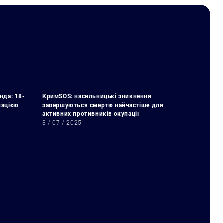
нда: 18-
КримSOS: насильницькі зникнення
упацією
завершуються смертю найчастіше для
активних противників окупації
3 / 07 / 2025