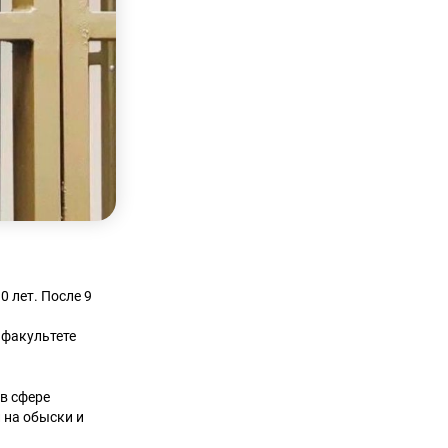
0 лет. После 9
 факультете
 в сфере
 на обыски и