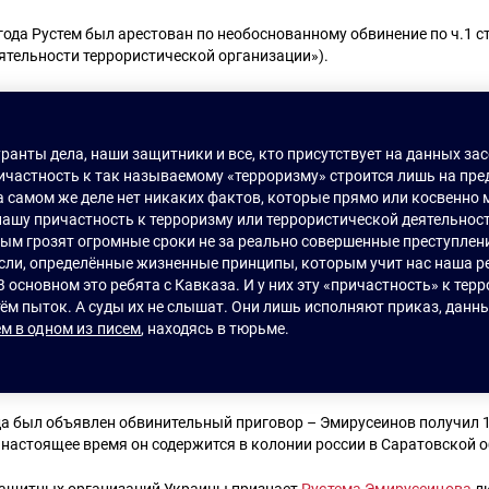
года Рустем был арестован по необоснованному обвинение по ч.1 ст
ятельности террористической организации»).
ранты дела, наши защитники и все, кто присутствует на данных зас
ричастность к так называемому «терроризму» строится лишь на пр
а самом же деле нет никаких фактов, которые прямо или косвенно 
нашу причастность к терроризму или террористической деятельност
ым грозят огромные сроки не за реально совершенные преступлени
сли, определённые жизненные принципы, которым учит нас наша ре
В основном это ребята с Кавказа. И у них эту «причастность» к тер
м пыток. А суды их не слышат. Они лишь исполняют приказ, данны
ем в одном из писем
, находясь в тюрьме.
да был объявлен обвинительный приговор – Эмирусеинов получил 
 настоящее время он содержится в колонии россии в Саратовской о