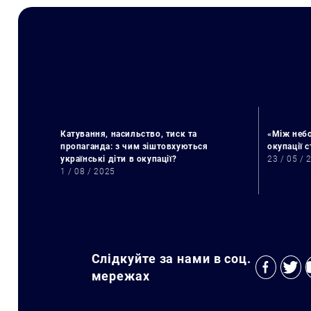
Катування, насильство, тиск та
«Між небо
пропаганда: з чим зіштовхуються
окупації 
українські діти в окупації?
23 / 05 / 
1 / 08 / 2025
Слідкуйте за нами в соц.
мережах