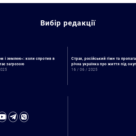
Искать:
Вибір редакції
м і землею»: коли спротив в
Страх, російський гімн та пропага
стає загрозою
річна українка про життя під ок
2025
16 / 06 / 2025