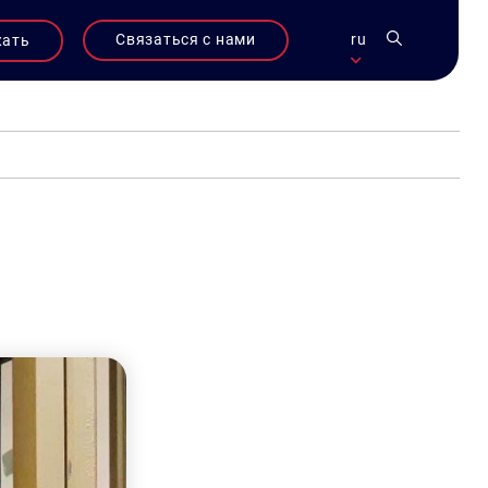
Связаться с нами
ru
жать