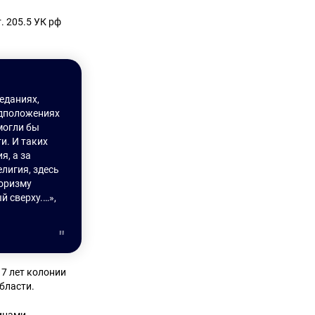
. 205.5 УК рф
еданиях,
едположениях
могли бы
и. И таких
я, а за
лигия, здесь
роризму
й сверху.…»,
17 лет колонии
бласти.