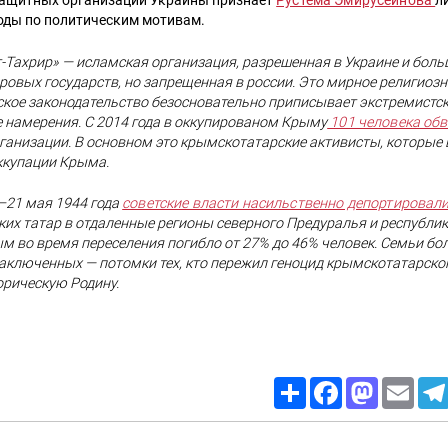
ащитных организаций Украины признает
Рустема Эмирусеинова
л
ды по политическим мотивам.
т-Тахрир» — исламская организация, разрешенная в Украине и бол
ровых государств, но запрещенная в россии. Это мирное религиозн
ское законодательство безосновательно приписывает экстремистск
 намерения. С 2014 года в оккупированом Крыму
101 человека об
рганизации. В основном это крымскотатарские активисты, которы
ккупации Крыма.
–21 мая 1944 года
советские власти насильственно депортировал
их татар в отдаленные регионы северного Предуралья и республик
м во время переселения погибло от 27% до 46% человек. Семьи б
аключенных — потомки тех, кто пережил геноцид крымскотатарског
орическую Родину.
Share
Facebook
Mastodon
Email