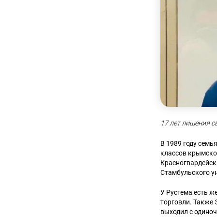
17 лет лишения св
В 1989 году семь
классов крымско
Красногвардейски
Стамбульского ун
У Рустема есть ж
торговли. Также 
выходил с одино