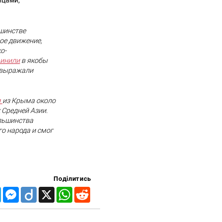
ицами,
ьшинстве
ое движение,
о-
винили
в якобы
е выражали
и
из Крыма около
 Средней Азии.
ольшинства
о народа и смог
Поділитись
Telegram
Messenger
Diigo
X
WhatsApp
Reddit