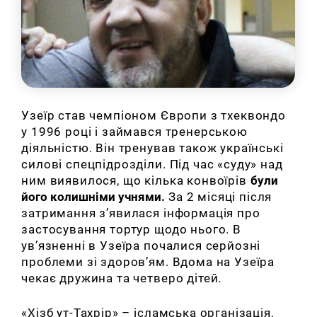
Узеїр став чемпіоном Європи з тхеквондо
у 1996 році і займався тренерською
діяльністю. Він тренував також українські
силові спецпідрозділи. Під час «суду» над
ним виявилося, що кілька конвоїрів
були
його колишніми учнями.
За 2 місяці після
затримання з’явилася інформація про
застосування тортур щодо нього. В
ув’язненні в Узеїра почалися серйозні
проблеми зі здоров’ям. Вдома на Узеїра
чекає дружина та четверо дітей.
«Хізб ут-Тахрір» – ісламська організація,