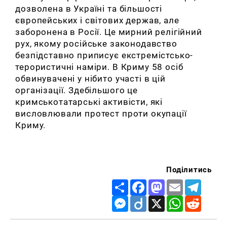
дозволена в Україні та більшості
європейських і світових держав, але
заборонена в Росії. Це мирний релігійний
рух, якому російське законодавство
безпідставно приписує екстремістсько-
терористичні наміри. В Криму 58 осіб
обвинувачені у нібито участі в цій
організації. Здебільшого це
кримськотатарські активісти, які
висловлювали протест проти окупації
Криму.
Поділитись
Share
Facebook
Mastodon
Email
Telegr
Messenger
Diigo
X
WhatsApp
Reddit