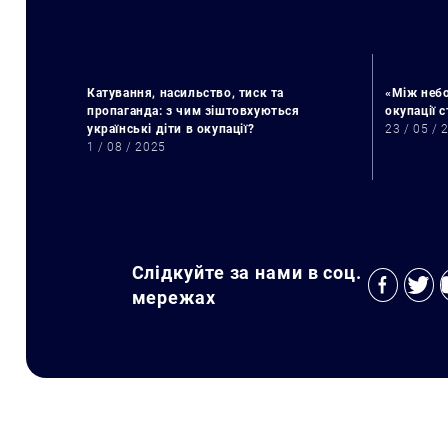
Катування, насильство, тиск та
«Між небо
пропаганда: з чим зіштовхуються
окупації 
українські діти в окупації?
23 / 05 / 
1 / 08 / 2025
Слідкуйте за нами в соц.
мережах