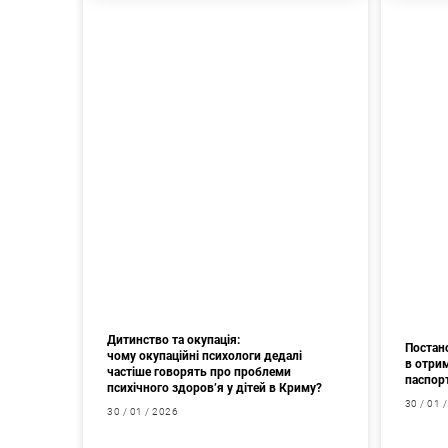
Дитинство та окупація:
Постан
чому окупаційні психологи дедалі
в отрим
частіше говорять про проблеми
паспор
психічного здоров’я у дітей в Криму?
30 / 01 
30 / 01 / 2026