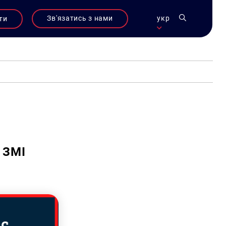
Зв'язатись з нами
укр
ти
 ЗМІ