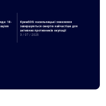
нда: 18-
КримSOS: насильницькі зникнення
упацією
завершуються смертю найчастіше для
активних противників окупації
3 / 07 / 2025