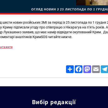
шести новин російських ЗМІ за період із 25 листопада по 1 грудня 
 Криму підписали угоду про співпрацю з Нікарагуа на п’ять років. 
др Лукашенко заявив, що має намір відвідати окупований Крим. Далі
коментарі аналітиків КримSOS читайте нижче.
антажити
Share
Facebook
Mastodon
Email
Вибір редакції