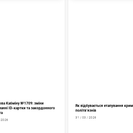
ова Кабміну №1709: зміни
Як відбувається етапування кри
анні ID-картки та закордонного
політв’язнів
та
31 / 03 / 2026
/ 2026