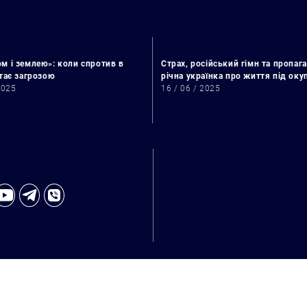
м і землею»: коли спротив в
Страх, російський гімн та пропага
стає загрозою
річна українка про життя під ок
2025
16 / 06 / 2025