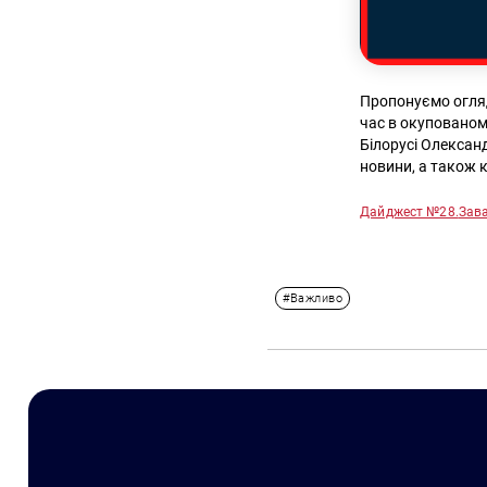
Пропонуємо огляд 
час в окупованому
Білорусі Олексан
новини, а також 
Дайджест №28.
Зав
#Важливо