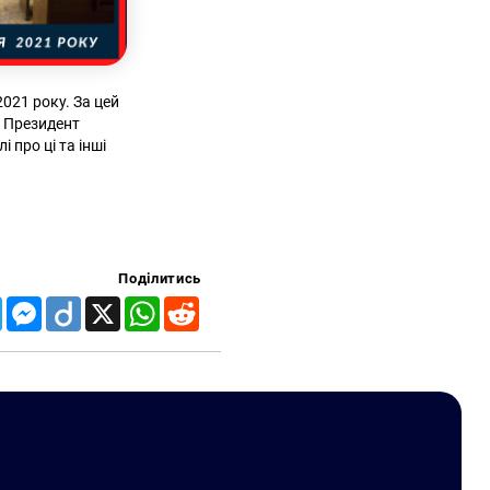
2021 року. За цей
А Президент
 про ці та інші
Поділитись
Telegram
Messenger
Diigo
X
WhatsApp
Reddit