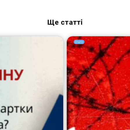
Пошук за запитом:
Ще
статті
Статті