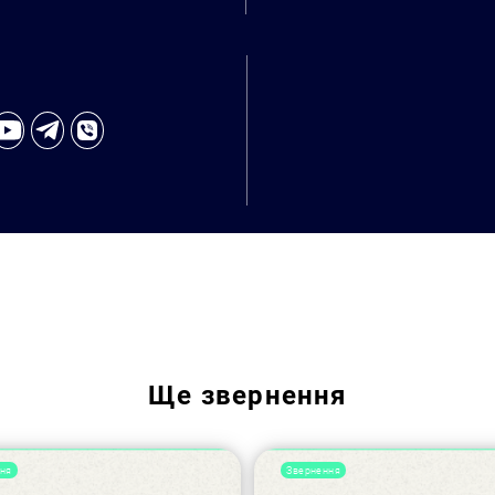
Пошук за запитом:
Ще
звернення
ня
Звернення