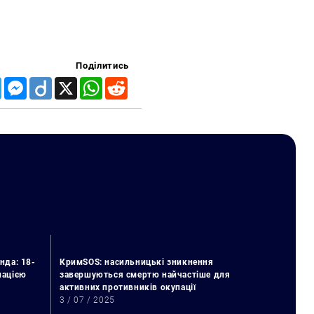
Поділитись
Telegram
Messenger
Diigo
X
WhatsApp
Reddit
нда: 18-
КримSOS: насильницькі зникнення
упацією
завершуються смертю найчастіше для
активних противників окупації
3 / 07 / 2025