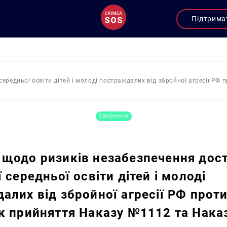
Підтрима
ередньої освіти дітей і молоді постраждалих від збройної агресії РФ
Звернення
щодо ризиків незабезпечення дост
 середньої освіти дітей і молоді
алих від збройної агресії РФ проти
к прийняття Наказу №1112 та Нака