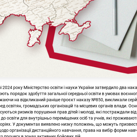
ні 2024 року Міністерство освіти і науки України затвердило два на
ють порядок здобуття загальної середньої освіти в умовах воєнного
жаючи на відкликаний раніше проєкт наказу №850, викликали серй
д освітян, громадських організацій та місцевих органів влади. Осн
уються ризиків порушення прав дітей і молоді, які постраждали від
 до освіти для внутрішньо переміщених осіб та учнів, які проживаю
оріях. У документах виявлено низку положень, що можуть призвес
щодо організації дистанційного навчання, права на вибір форми нав
о процесу в зонах активних бойових дій.