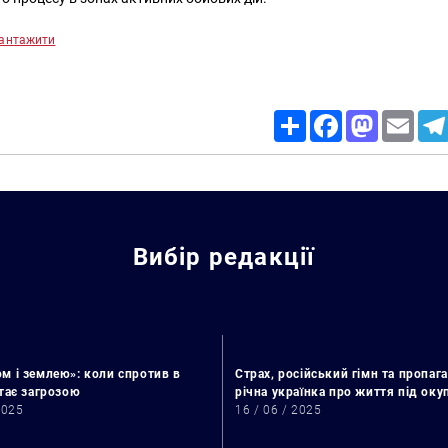
антажити
Share
Facebook
Mastodon
Email
Вибір редакції
м і землею»: коли спротив в
Страх, російський гімн та пропага
стає загрозою
річна українка про життя під ок
2025
16 / 06 / 2025