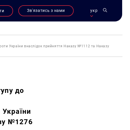
Зв'язатись з нами
укр
ти
 проти України внаслідок прийняття Наказу №1112 та Наказу
упу до
 України
зу №1276