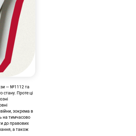
кази — №1112 та
 стану. Проте ці
озні
овні
 війни, зокрема в
ть на тимчасово
ти до правових
чання, а також