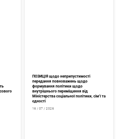
ПОЗИЦІЯ щодо неприпустимості
передання повноважень щодо
ть
формування політики щодо
асового
внутрішнього переміщення від
Міністерства соціальної політики, сім’ї та
єдності
16 / 07 / 2026