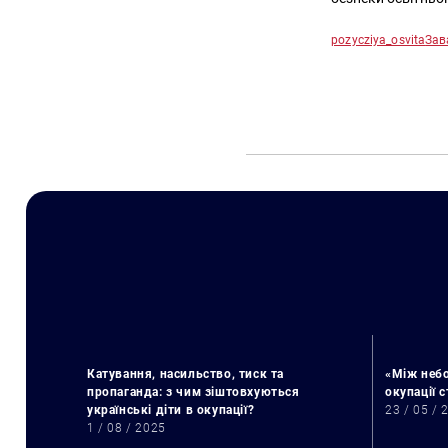
pozycziya_osvita
Зав
Катування, насильство, тиск та
«Між небо
пропаганда: з чим зіштовхуються
окупації 
українські діти в окупації?
23 / 05 / 
1 / 08 / 2025