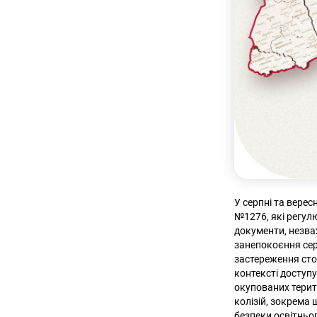
У серпні та верес
№1276, які регулю
документи, незва
занепокоєння сере
застереження стос
контексті доступу
окупованих терит
колізій, зокрема 
безпеки освітньог