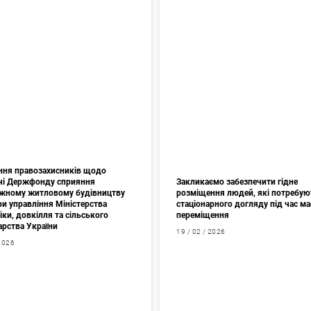
ння правозахисників щодо
чі Держфонду сприяння
Закликаємо забезпечити гідне
жному житловому будівництву
розміщення людей, які потребую
и управління Міністерства
стаціонарного догляду під час м
ки, довкілля та сільського
переміщення
арства України
19 / 02 / 2026
 2026