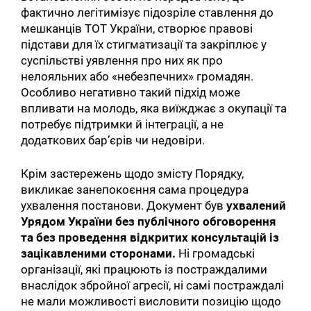
фактично легітимізує підозріле ставлення до
мешканців ТОТ України, створює правові
підстави для їх стигматизації та закріплює у
суспільстві уявлення про них як про
нелояльних або «небезпечних» громадян.
Особливо негативно такий підхід може
впливати на молодь, яка виїжджає з окупації та
потребує підтримки й інтеграції, а не
додаткових бар’єрів чи недовіри.
Крім застережень щодо змісту Порядку,
викликає занепокоєння сама процедура
ухвалення постанови. Документ був
ухвалений
Урядом
України
без
публічного
обговорення
та
без
проведення
відкритих
консультацій
із
зацікавленими
сторонами.
Ні громадські
організації, які працюють із постраждалими
внаслідок збройної агресії, ні самі постраждалі
не мали можливості висловити позицію щодо