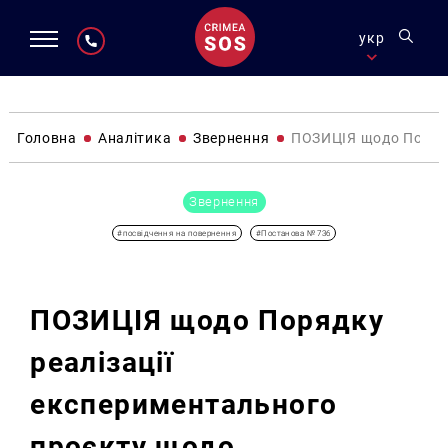
укр
Головна
Аналітика
Звернення
ПОЗИЦІЯ щодо Порядку
Звернення
#посвідчення на повернення
#Постанова № 736
ПОЗИЦІЯ щодо Порядку
реалізації
експериментального
проєкту щодо