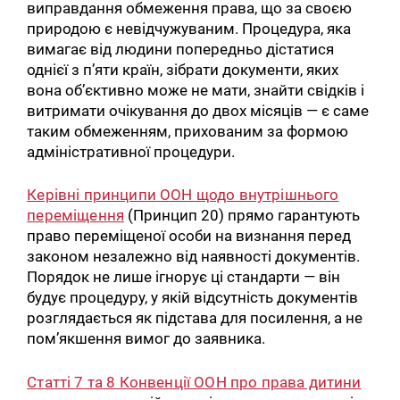
виправдання обмеження права, що за своєю
природою є невідчужуваним. Процедура, яка
вимагає від людини попередньо дістатися
однієї з п’яти країн, зібрати документи, яких
вона об’єктивно може не мати, знайти свідків і
витримати очікування до двох місяців — є саме
таким обмеженням, прихованим за формою
адміністративної процедури.
Керівні принципи ООН щодо внутрішнього
переміщення
(Принцип 20) прямо гарантують
право переміщеної особи на визнання перед
законом незалежно від наявності документів.
Порядок не лише ігнорує ці стандарти — він
будує процедуру, у якій відсутність документів
розглядається як підстава для посилення, а не
пом’якшення вимог до заявника.
Статті 7 та 8 Конвенції ООН про права дитини