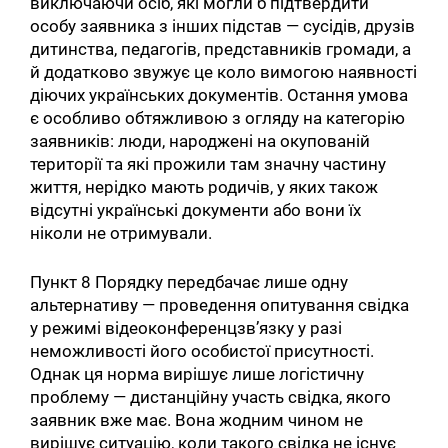
виключаючи осіб, які могли б підтвердити
особу заявника з інших підстав — сусідів, друзів
дитинства, педагогів, представників громади, а
й додатково звужує це коло вимогою наявності
діючих українських документів. Остання умова
є особливо обтяжливою з огляду на категорію
заявників: люди, народжені на окупованій
території та які прожили там значну частину
життя, нерідко мають родичів, у яких також
відсутні українські документи або вони їх
ніколи не отримували.
Пункт 8 Порядку передбачає лише одну
альтернативу — проведення опитування свідка
у режимі відеоконференцзв’язку у разі
неможливості його особистої присутності.
Однак ця норма вирішує лише логістичну
проблему — дистанційну участь свідка, якого
заявник вже має. Вона жодним чином не
вирішує ситуацію, коли такого свідка не існує