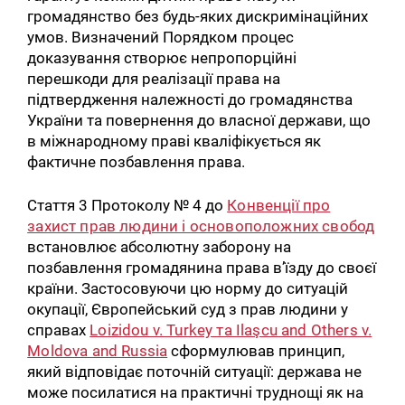
громадянство без будь-яких дискримінаційних
умов. Визначений Порядком процес
доказування створює непропорційні
перешкоди для реалізації права на
підтвердження належності до громадянства
України та повернення до власної держави, що
в міжнародному праві кваліфікується як
фактичне позбавлення права.
Стаття 3 Протоколу № 4 до
Конвенції про
захист прав людини і основоположних свобод
встановлює абсолютну заборону на
позбавлення громадянина права в’їзду до своєї
країни. Застосовуючи цю норму до ситуацій
окупації, Європейський суд з прав людини у
справах
Loizidou v. Turkey та Ilaşcu and Others v.
Moldova and Russia
сформулював принцип,
який відповідає поточній ситуації: держава не
може посилатися на практичні труднощі як на