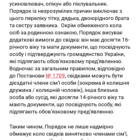
усиновлювач, опікун або піклувальник.
Порядок із незрозумілих причин виключає з
цього переліку тітку, дядька, двоюрідного брата
та сестру заявника. Окрім обмеженого кола
осіб за родинною ознакою, Порядок висуває
додаткові вимоги до свідка: він має досягти 16-
річного віку та мати документи, що посвідчують
особу і підтверджують громадянство України,
які підлягають обов’язковому пред’явленню.
Водночас за загальним правилом, відповідно
до Постанови
№ 1709
, свідками можуть бути
дієздатні члени сім’ї особи (зокрема й колишня
дружина / колишній чоловік), інша близька
особа або сусід, які досягли 14-річного віку та
мають документи, що посвідчують особу, які
підлягають обов’язковому пред’явленню.
Таким чином, Порядок не лише надмірно
обмежує коло свідків винятково членами сім’ї,