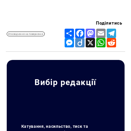
Поділитись
Share
Facebook
Mastodon
Email
Telegr
#посвідчення на повернення
Messenger
Diigo
X
WhatsApp
Reddit
Вибір редакції
Катування, насильство, тиск та