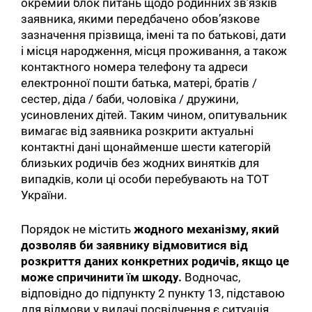
окремий блок питань щодо родинних зв’язків
заявника, якими передбачено обов’язкове
зазначення прізвища, імені та по батькові, дати
і місця народження, місця проживання, а також
контактного номера телефону та адреси
електронної пошти батька, матері, братів /
сестер, діда / баби, чоловіка / дружини,
усиновлених дітей. Таким чином, опитувальник
вимагає від заявника розкрити актуальні
контактні дані щонайменше шести категорій
близьких родичів без жодних винятків для
випадків, коли ці особи перебувають на ТОТ
України.
Порядок не містить
жодного механізму, який
дозволяв би заявнику відмовитися від
розкриття даних конкретних родичів, якщо це
може спричинити їм шкоду.
Водночас,
відповідно до підпункту 2 пункту 13, підставою
для відмови у видачі посвідчення є ситуація,