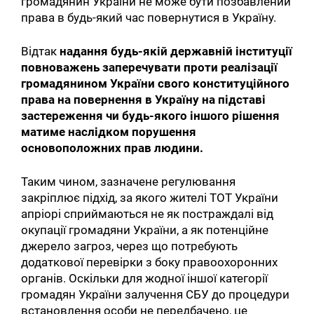
громадянин України не може бути позбавлений
права в будь-який час повернутися в Україну.
Відтак
надання будь-якій державній інституції
повноважень заперечувати проти реалізації
громадянином України свого конституційного
права на повернення в Україну на підставі
застереження чи будь-якого іншого рішення
матиме наслідком порушення
основоположних прав людини.
Таким чином, зазначене регулювання
закріплює підхід, за якого жителі ТОТ України
апріорі сприймаються не як постраждалі від
окупації громадяни України, а як потенційне
джерело загроз, через що потребують
додаткової перевірки з боку правоохоронних
органів. Оскільки для жодної іншої категорії
громадян України залучення СБУ до процедури
встановлення особи не передбачено, це