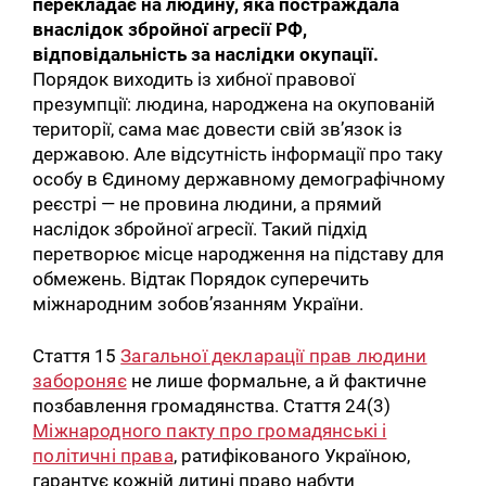
перекладає на людину, яка постраждала
внаслідок збройної агресії РФ,
відповідальність за наслідки окупації.
Порядок виходить із хибної правової
презумпції: людина, народжена на окупованій
території, сама має довести свій зв’язок із
державою. Але відсутність інформації про таку
особу в Єдиному державному демографічному
реєстрі — не провина людини, а прямий
наслідок збройної агресії. Такий підхід
перетворює місце народження на підставу для
обмежень. Відтак Порядок суперечить
міжнародним зобов’язанням України.
Стаття 15
Загальної декларації прав людини
забороняє
не лише формальне, а й фактичне
позбавлення громадянства. Стаття 24(3)
Міжнародного пакту про громадянські і
політичні права
, ратифікованого Україною,
гарантує кожній дитині право набути