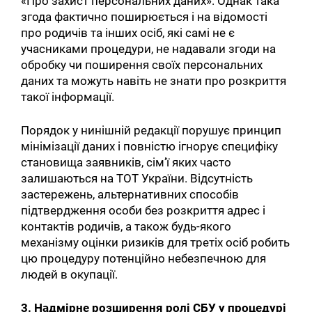
«Про захист персональних даних». Однак така
згода фактично поширюється і на відомості
про родичів та інших осіб, які самі не є
учасниками процедури, не надавали згоди на
обробку чи поширення своїх персональних
даних та можуть навіть не знати про розкриття
такої інформації.
Порядок у нинішній редакції порушує принцип
мінімізації даних і повністю ігнорує специфіку
становища заявників, сім’ї яких часто
залишаються на ТОТ України. Відсутність
застережень, альтернативних способів
підтвердження особи без розкриття адрес і
контактів родичів, а також будь-якого
механізму оцінки ризиків для третіх осіб робить
цю процедуру потенційно небезпечною для
людей в окупації.
3. Надмірне розширення ролі СБУ у процедурі