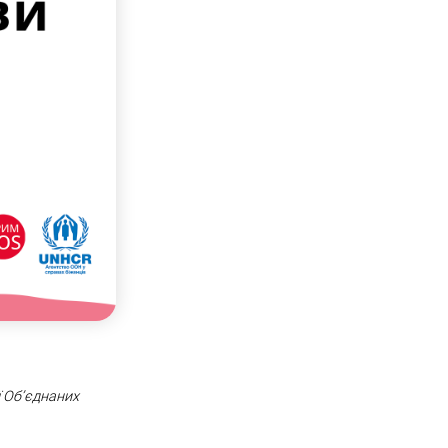
ї Об’єднаних