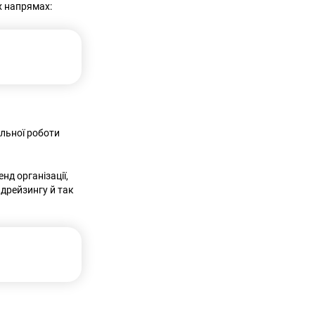
ох напрямах:
альної роботи
нд організації,
ндрейзингу й так