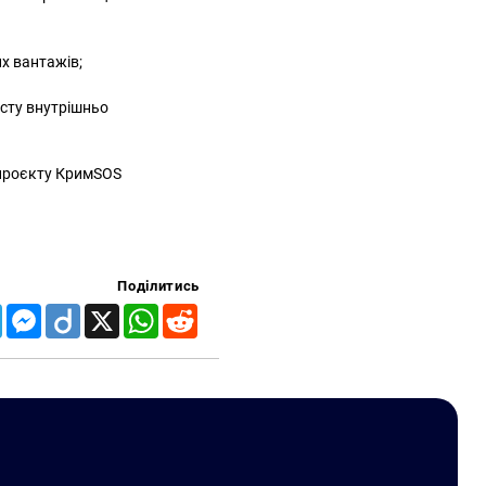
их вантажів;
исту внутрішньо
проєкту КримSOS
Поділитись
Telegram
Messenger
Diigo
X
WhatsApp
Reddit