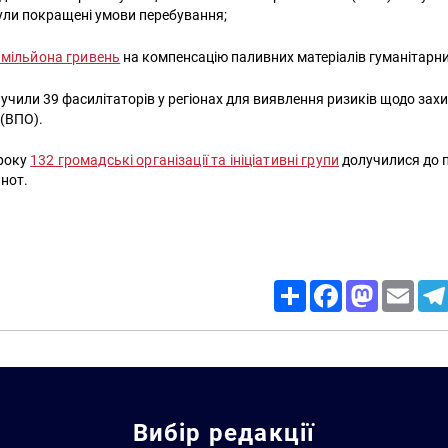
ули покращені умови перебування;
 мільйона гривень
на компенсацію паливних матеріалів гуманітарн
лучили 39 фасилітаторів у регіонах для виявлення ризиків щодо зах
б (ВПО).
 року
132 громадські організації та ініціативні групи
долучилися до 
ьнот.
Пошук за запитом:
Share
Facebook
Mastodon
Email
Вибір редакції