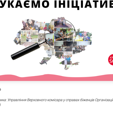
ер
мка: Управління Верховного комісара у справах біженців Організаці
Н)