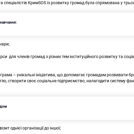
та спеціалістів КримSOS із розвитку громад була спрямована у трь
 навчання:
інари;
урси для членів громад з різних тем інституційного розвитку та соці
грама – унікальні ініціатива, що допомагає громадам розвивати бре
гію, створити своє соціальне підприємство, налагодити систему фа
відом
ізит однієї організації до іншої;