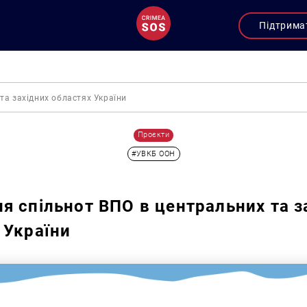
Підтрима
та західних областях України
Проєкти
#УВКБ ООН
я спільнот ВПО в центральних та з
 України