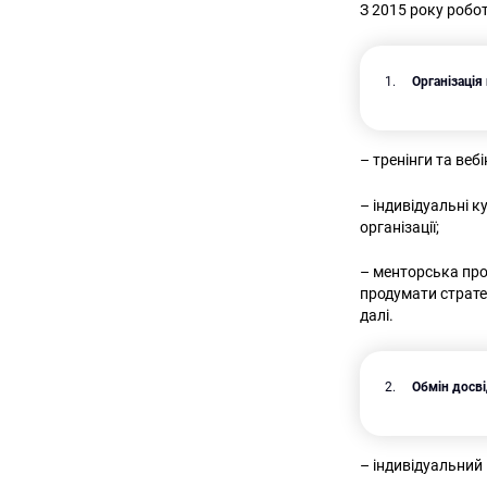
З 2015 року робо
Організація
– тренінги та веб
– індивідуальні к
організації;
– менторська про
продумати страте
далі.
Обмін дос
– індивідуальний в