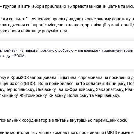
– групові візити, збори приблизно 15 представників ініціатив та міс
сперти спільнот” – учасники проєкту надають одне одному допомогу 
алагодження співпраці з місцевою владою, організації гуманітарної
у яких вони найкраще розуміються.
ї,
пов’язані не тільки з проєктною роботою – від допомоги у заповненні грант
 заходу в ZOOM.
року в КримSOS запрацювала ініціатива, спрямована на посилення 
іщених осіб (ВПО). Вона поширилася на 15 областей: Вінницьку, По
у, Тернопільську, Львівську, Івано-Франківську, Закарпатську, Рівн
ельницьку, Житомирську, Київську, Волинську та Чернівецьку.
гіональних координаторів з питань внутрішньо переміщених осіб;
дили моніторинги у місцях компактного проживання (МКП) вимушен