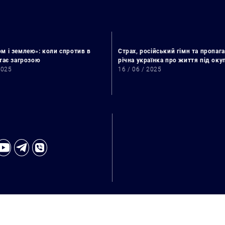
м і землею»: коли спротив в
Страх, російський гімн та пропага
стає загрозою
річна українка про життя під ок
2025
16 / 06 / 2025