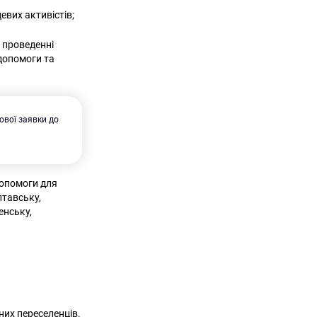
цевих активістів;
в проведенні
 допомоги та
ової заявки до
допомоги для
лтавську,
енську,
их переселенців.