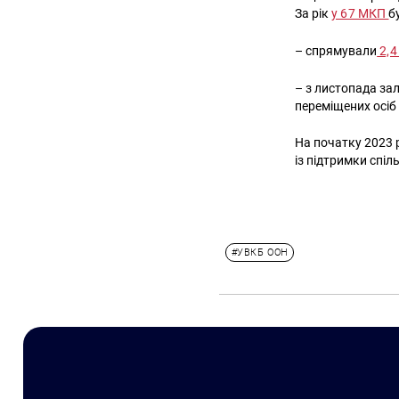
За рік
у 67 МКП
б
– спрямували
2,4
– з листопада за
переміщених осі
На початку 2023
із підтримки спіл
#УВКБ ООН