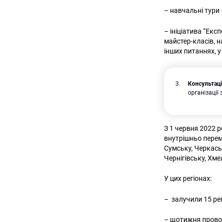
– навчальні тури 
– ініціатива “Ек
майстер-класів, н
інших питаннях, 
Консультаці
організації
З 1 червня 2022 
внутрішньо перем
Сумську, Черкаськ
Чернігівську, Хм
У цих регіонах:
– залучили 15 ре
– щотижня прово