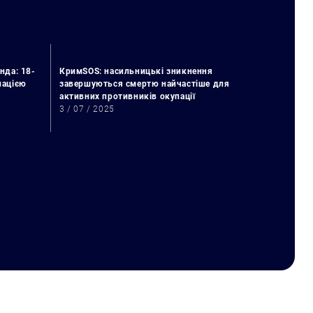
нда: 18-
КримSOS: насильницькі зникнення
упацією
завершуються смертю найчастіше для
активних противників окупації
3 / 07 / 2025