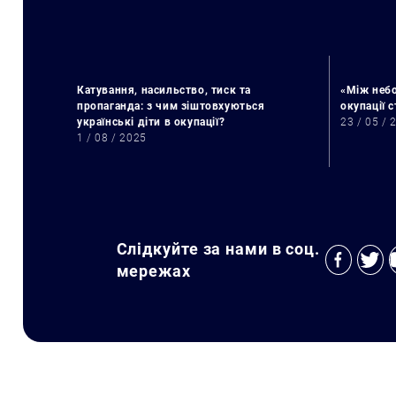
Катування, насильство, тиск та
«Між небо
пропаганда: з чим зіштовхуються
окупації 
українські діти в окупації?
23 / 05 / 
1 / 08 / 2025
Слідкуйте за нами в соц.
мережах