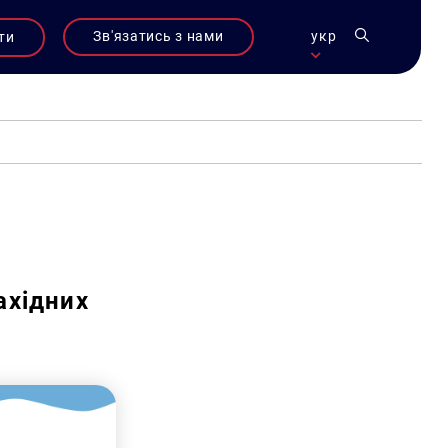
Зв'язатись з нами
укр
ти
ахідних