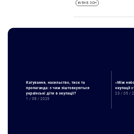
#УВКБ ООН
Катування, насильство, тиск та
«Між небо
пропаганда: з чим зіштовхуються
окупації 
українські діти в окупації?
23 / 05 / 
1 / 08 / 2025