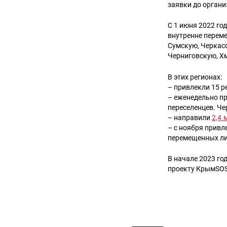
заявки до орган
С 1 июня 2022 го
внутренне переме
Сумскую, Черкас
Черниговскую, Х
В этих регионах:
– привлекли 15 
– еженедельно п
переселенцев. Че
– направили
2,4 
– с ноября привл
перемещенных ли
В начале 2023 го
проекту КрымSOS