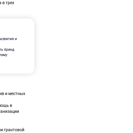
 в трех
азвития и
ть бренд
стему
ив и местных
мощь в
ганизации
ии грантовой