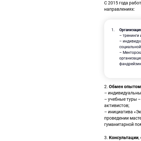
С 2015 года рабо
направлениях:
Организаци
– тренинги 
– индивиду
социальной
– Менторск
организации
фандрейзинг
2.
Обмен опыто
– индивидуальный
– учебные туры –
активистов;
– инициатива «Э
проведении маст
гуманитарной пом
3.
Консультации
,