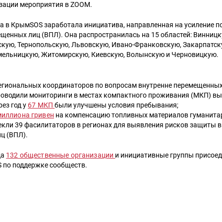
изации мероприятия в ZOOM.
да в КрымSOS заработала инициатива, направленная на усиление 
щенных лиц (ВПЛ). Она распространилась на 15 областей: Винницк
скую, Тернопольскую, Львовскую, Ивано-Франковскую, Закарпатск
мельницкую, Житомирскую, Киевскую, Волынскую и Черновицкую.
региональных координаторов по вопросам внутренне перемещенных
роводили мониторинги в местах компактного проживания (МКП) в
рез год у
67 МКП
были улучшены условия пребывания;
миллиона гривен
на компенсацию топливных материалов гуманитар
екли 39 фасилитаторов в регионах для выявления рисков защиты 
ц (ВПЛ).
да
132 общественные организации
и инициативные группы присоед
 по поддержке сообществ.