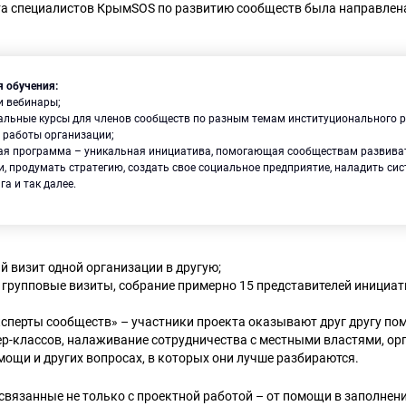
та специалистов КрымSOS по развитию сообществ была направлена
я обучения:
и вебинары;
альные курсы для членов сообществ по разным темам институционального р
 работы организации;
ая программа – уникальная инициатива, помогающая сообществам развива
, продумать стратегию, создать свое социальное предприятие, наладить си
а и так далее.
м
 визит одной организации в другую;
 групповые визиты, собрание примерно 15 представителей инициат
ксперты сообществ» – участники проекта оказывают друг другу по
ер-классов, налаживание сотрудничества с местными властями, ор
ощи и других вопросах, в которых они лучше разбираются.
 связанные не только с проектной работой – от помощи в заполнен