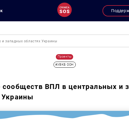
ук
Поддер
х и западных областях Украины
Проекты
#УВКБ ООН
 сообществ ВПЛ в центральных и 
 Украины