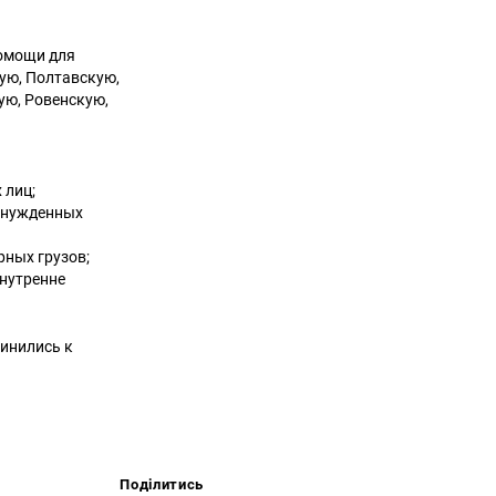
помощи для
ую, Полтавскую,
ую, Ровенскую,
 лиц;
ынужденных
ных грузов;
внутренне
инились к
Поділитись