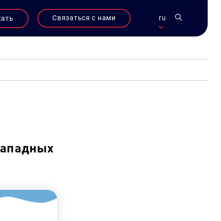
Связаться с нами
ru
жать
западных