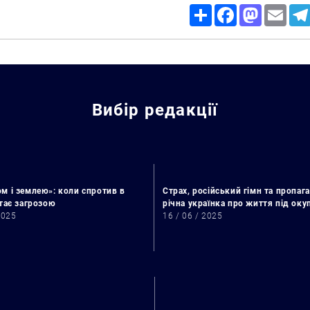
Share
Facebook
Mastodon
Email
Искать:
Вибір редакції
м і землею»: коли спротив в
Страх, російський гімн та пропага
стає загрозою
річна українка про життя під ок
2025
16 / 06 / 2025