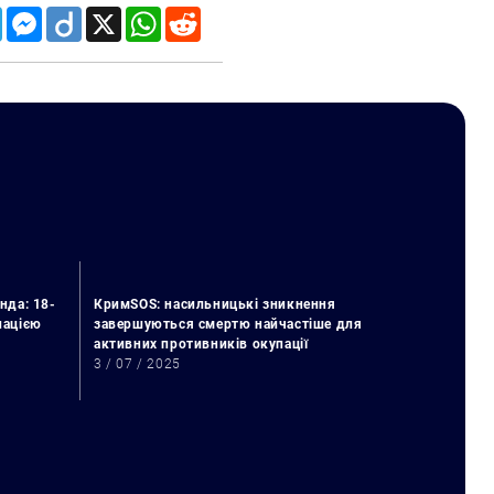
Telegram
Messenger
Diigo
X
WhatsApp
Reddit
нда: 18-
КримSOS: насильницькі зникнення
упацією
завершуються смертю найчастіше для
активних противників окупації
3 / 07 / 2025