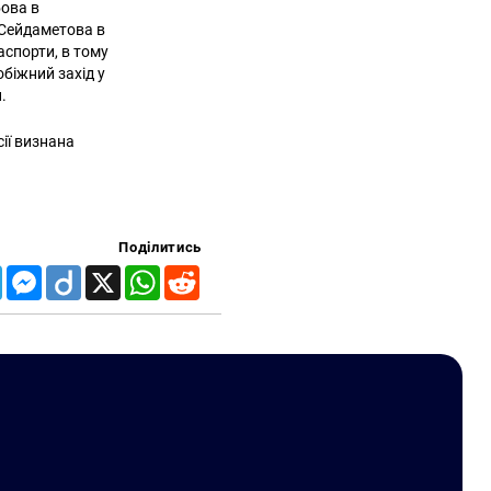
бова в
 Сейдаметова в
аспорти, в тому
обіжний захід у
.
сії визнана
Поділитись
Telegram
Messenger
Diigo
X
WhatsApp
Reddit