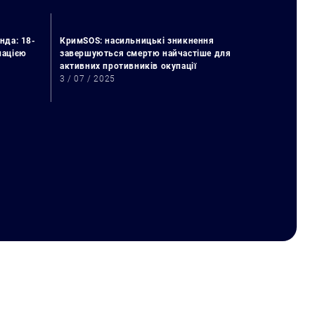
нда: 18-
КримSOS: насильницькі зникнення
упацією
завершуються смертю найчастіше для
активних противників окупації
3 / 07 / 2025