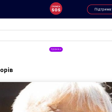
Підтрима
Хроніки
орів