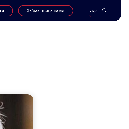
Зв'язатись з нами
укр
ти