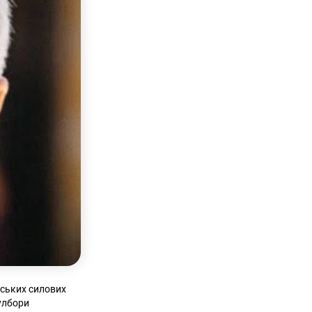
йських силових
улбори