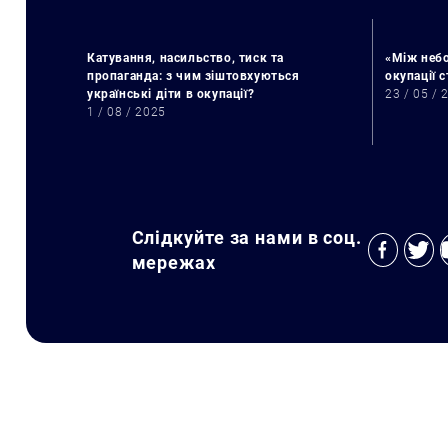
Катування, насильство, тиск та
«Між небо
пропаганда: з чим зіштовхуються
окупації 
українські діти в окупації?
23 / 05 / 
1 / 08 / 2025
Слідкуйте за нами в соц.
мережах