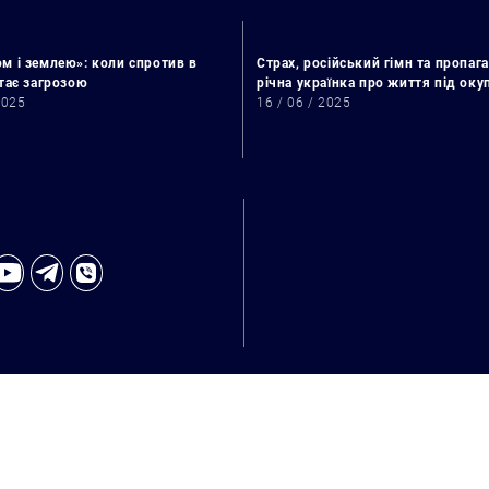
м і землею»: коли спротив в
Страх, російський гімн та пропага
стає загрозою
річна українка про життя під ок
2025
16 / 06 / 2025
Пошук за запитом: