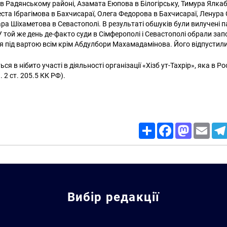
 Радянському районі, Азамата Еюпова в Білогірську, Тимура Ялка
еста Ібрагімова в Бахчисараї, Олега Федорова в Бахчисараї, Ленура
ра Шіхаметова в Севастополі. В результаті обшуків були вилучені п
 У той же день де-факто суди в Сімферополі і Севастополі обрали зап
я під вартою всім крім Абдулбори Махамадамінова. Його відпустили
я в нібито участі в діяльності організації «Хізб ут-Тахрір», яка в Ро
 2 ст. 205.5 КК РФ).
Share
Facebook
Mastodon
Email
Вибір редакції