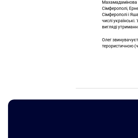
Махамадамінова в
Сімферополі, Ерн
Сімферополі і Яша
числі українські.
вигляді утриманн
Олег звинувачуєтьс
терористичною (ч.