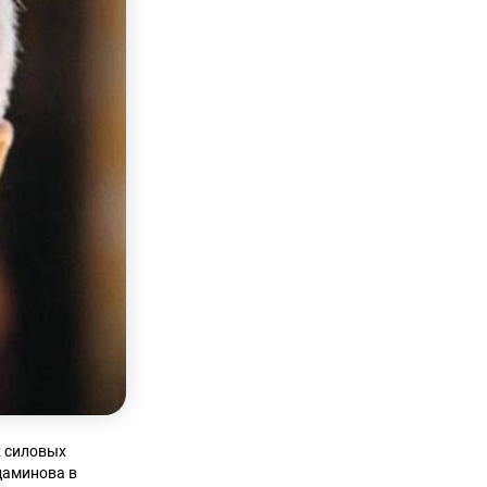
х силовых
даминова в