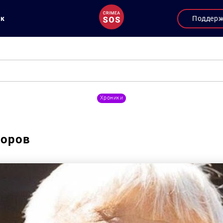
ук
Поддер
Хроники
доров