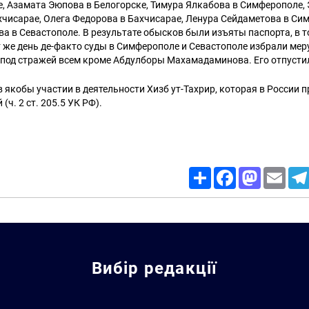
, Азамата Эюпова в Белогорске, Тимура Ялкабова в Симферополе,
чисарае, Олега Федорова в Бахчисарае, Ленура Сейдаметова в Си
 в Севастополе. В результате обысков были изъяты паспорта, в т
т же день де-факто суды в Симферополе и Севастополе избрали мер
 под стражей всем кроме Абдулборы Махамадаминова. Его отпусти
в якобы участии в деятельности Хизб ут-Тахрир, которая в России 
(ч. 2 ст. 205.5 УК РФ).
Share
Facebook
Mastodon
Email
Вибір редакції