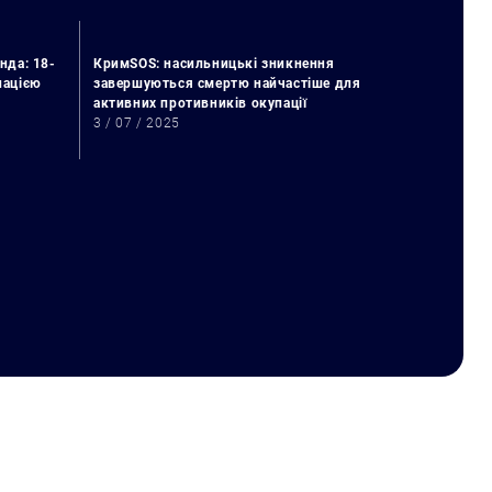
нда: 18-
КримSOS: насильницькі зникнення
упацією
завершуються смертю найчастіше для
активних противників окупації
3 / 07 / 2025