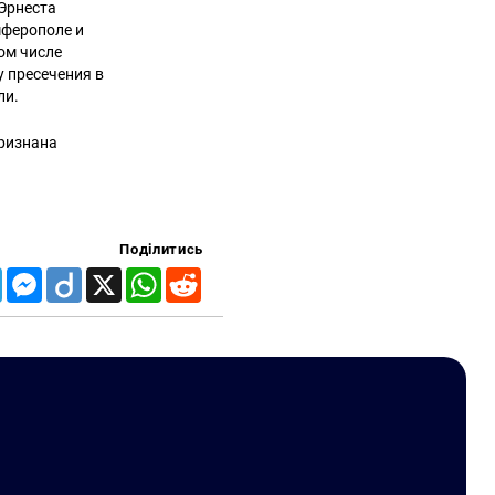
 Эрнеста
мферополе и
ом числе
у пресечения в
ли.
признана
Поділитись
Telegram
Messenger
Diigo
X
WhatsApp
Reddit