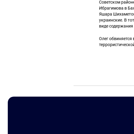
Советском районе
Ибрагимова в Бах
Яшара Шихаметова
украинские. В то
виде содержания
Олег обвиняется 
террористической 