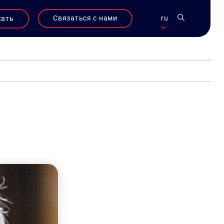
Связаться с нами
ru
жать