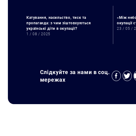
Катування, насильство, тиск та
«Між небо
пропаганда: з чим зіштовхуються
окупації 
українські діти в окупації?
23 / 05 / 
1 / 08 / 2025
Слідкуйте за нами в соц.
мережах