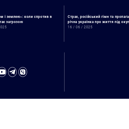
м і землею»: коли спротив в
Страх, російський гімн та пропага
стає загрозою
річна українка про життя під ок
2025
16 / 06 / 2025
Искать: