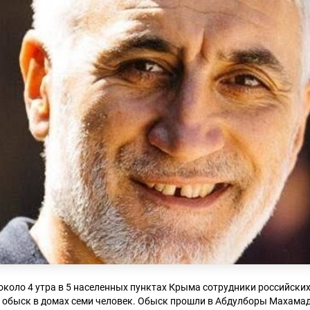
около 4 утра в 5 населенных пунктах Крыма сотрудники российски
и обыск в домах семи человек. Обыск прошли в Абдулборы Махама