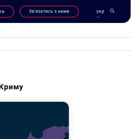
Зв'язатись з нами
укр
ти
 Криму