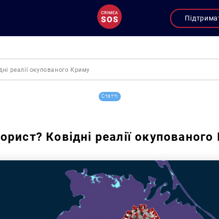
Підтрима
дні реалії окупованого Криму
Статті
орист? Ковідні реалії окупованого