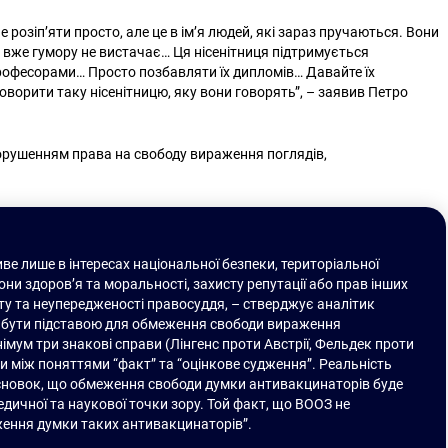
розіп’яти просто, але це в ім’я людей, які зараз пручаються. Вони
о вже гумору не вистачає… Ця нісенітниця підтримується
професорами… Просто позбавляти їх дипломів… Давайте їх
оворити таку нісенітницю, яку вони говорять”, – заявив Петро
порушенням права на свободу вираження поглядів,
е лише в інтересах національної безпеки, територіальної
ни здоров’я та моральності, захисту репутації або прав інших
ту та неупередженості правосуддя, – стверджує аналітик
е бути підставою для обмеження свободи вираження
німум три знакові справи (Лінгенс проти Австрії, Фельдек проти
и між поняттями “факт” та “оцінкове судження”. Реальність
исновок, що обмеження свободи думки антивакцинаторів буде
дичної та наукової точки зору. Той факт, що ВООЗ не
ження думки таких антивакцинаторів”.