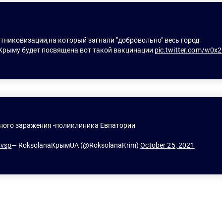
утниковизации,на который загнали "добровольно" весь город
Крыму будет посвящена вот такой вакцинации 
pic.twitter.com/w0
жного заражения -поликлиника Евпатории
vvsp
— RoksolanaКрымUA (@RoksolanaKrim) 
October 25, 2021