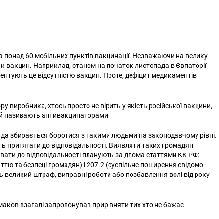
та понад 60 мобільних пунктів вакцинації. Незважаючи на велику
рак вакцин. Наприклад, станом на початок листопада в Євпаторії
тують це відсутністю вакцин. Проте, дефіцит медикаментів
ру виробника, хтось просто не вірить у якість російської вакцини,
юдей називають антивакцинаторами.
ада збирається боротися з такими людьми на законодавчому рівні.
ть притягати до відповідальності. Виявляти таких громадян
вати до відповідальності планують за двома статтями КК РФ:
ттю та безпеці громадян) і 207.2 (суспільне поширення свідомо
ть великий штраф, виправні роботи або позбавлення волі від року
Чумаков взагалі запропонував прирівняти тих хто не бажає