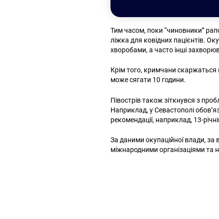
Тим часом, поки “чиновники” рап
ліжка для ковідних пацієнтів. О
хворобами, а часто інші захворюв
Крім того, кримчани скаржаться 
може сягати 10 години.
Півострів також зіткнувся з проб
Наприклад, у Севастополі обов’я
рекомендації, наприклад, 13-річній
За даними окупаційної влади, за в
міжнародними організаціями та н