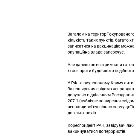
Загалом на території окупованого
кількість таких пунктів, багато 
записатися на вакцинацію можна
окупаційна влада заперечує.
Але далеко не всі кримчани готові
хтось проти будь-якого подібного
У РФ та окупованому Криму антив
За поширення свідомо неправдиво
доручено відділенням Росздравна
207.1 (публічне поширення свідом
неправдивої суспільно значущої і
до трьох років.
Кореспондент РАН, завідувач лабо
вакцинуватися до терористів.