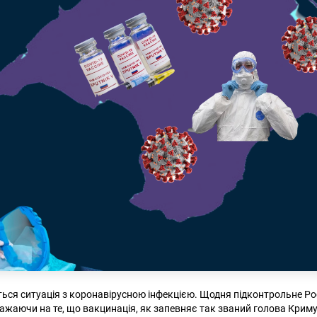
ся ситуація з коронавірусною інфекцією. Щодня підконтрольне Росі
зважаючи на те, що вакцинація, як запевняє так званий голова Крим