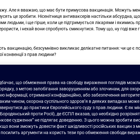
ажу. Але я вважаю, що має бути примусова вакцинація. Можуть мене 
мусять це зробити. Нісенітниця антиваксерів настільки абсурдна, щ
и людьми, і ще гірше, коли це підтримується лікарями і якимись 
рористи, і нехай вони спробують смикнутися. Тому що, ну годі вже г
ують вакцинацію, безсумнівно викликає делікатне питання: чи це є 
ої конвенції з прав людини?
редбачає, що обмеження права на свободу вираження поглядів можлив
порядку, з метою запобігання заворушенням або злочинам, для охоро
ню інформації, отриманої конфіденційно, або забезпечення авторите
аким чином, охорона суспільного здоров’я в деяких випадках мож
д звернутися до практики Європейського суду з прав людини. Є як мі
 Бородянський проти Росії), де ЄСПЛ вказав, що необхідно розрізнят
цінкове судження” не підлягає доведенню. З цього можна зробити в
кщо вони зможуть довести факт шкідливості російських вакцин з ме
и, посилить аргументи на користь тези про обмеження свободи вира