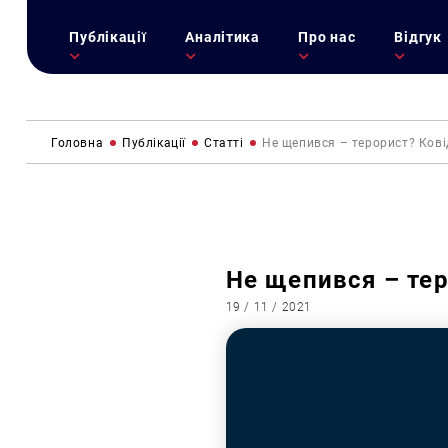
Публікації
Аналітика
Про нас
Відгук
Головна
Публікації
Статті
Не щепився – терорист? Кові
Не щепився – тер
19 / 11 / 2021