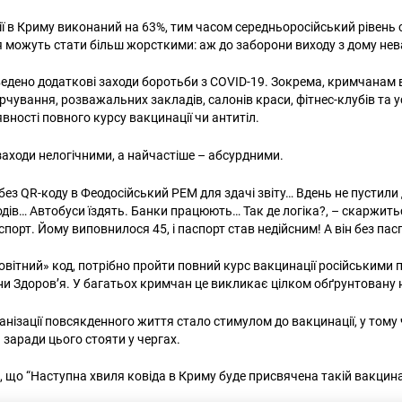
 в Криму виконаний на 63%, тим часом середньоросійський рівень с
 можуть стати більш жорсткими: аж до заборони виходу з дому не
ведено додаткові заходи боротьби з COVID-19. Зокрема, кримчанам в
арчування, розважальних закладів, салонів краси, фітнес-клубів та
ності повного курсу вакцинації чи антитіл.
аходи нелогічними, а найчастіше – абсурдними.
 без QR-коду в Феодосійський РЕМ для здачі звіту… Вдень не пустил
дів… Автобуси їздять. Банки працюють… Так де логіка?, – скаржить
порт. Йому виповнилося 45, і паспорт став недійсним! А він без па
вітний» код, потрібно пройти повний курс вакцинації російськими п
и Здоров’я. У багатьох кримчан це викликає цілком обґрунтовану 
ганізації повсякденного життя стало стимулом до вакцинації, у тому
 заради цього стояти у чергах.
що “Наступна хвиля ковіда в Криму буде присвячена такій вакцина