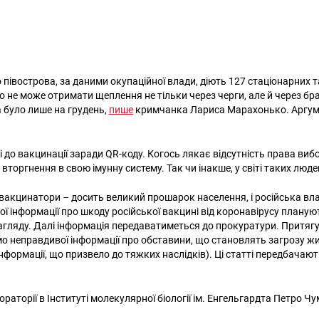
 півострова, за даними окупаційної влади, діють 127 стаціонарних 
хто не може отримати щеплення не тільки через черги, але й через б
 було лише на грудень,
пише
кримчанка Лариса Марахонько. Аргумен
 до вакцинації заради QR-коду. Когось лякає відсутність права вибо
 вторгнення в свою імунну систему. Так чи інакше, у світі таких л
акцинатори – досить великий прошарок населення, і російська вл
ї інформації про шкоду російської вакцині від коронавірусу планую
гляду. Далі інформація передаватиметься до прокуратури. Притягу
о неправдивої інформації про обставини, що становлять загрозу жи
нформації, що призвело до тяжких наслідків). Ці статті передбачаю
раторії в Інституті молекулярної біології ім. Енгельгардта Петро 