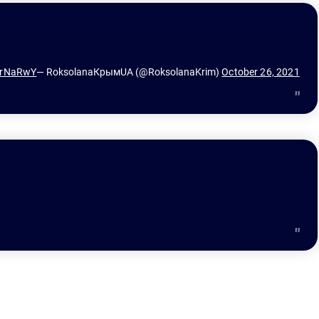
x2rNaRwY
— RoksolanaКрымUA (@RoksolanaKrim) 
October 26, 2021