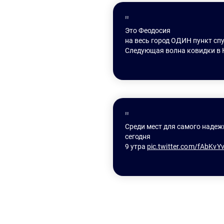
Это Феодосия
на весь город ОДИН пункт сп
Следующая волна ковидки в 
Среди мест для самого наде
сегодня
9 утра 
pic.twitter.com/fAbKvY