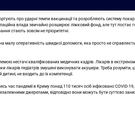
ортують про ударні темпи вакцинації та розробляють систему покар
купаційна влада звичайно розширює ліжковий фонд, але тут постає 
ання стають зовсім не пріоритетні.
на малу оперативність швидкої допомоги, яка просто не справляєть
лемою нестачі кваліфікованих медичних кадрів. Лікарів в екстрено
зки лікарів педіатрів змушені виконувати акушери. Треба розуміти
 дитині, не входить до їх компетенції.
есь час пандемії в Криму понад 110 тисяч осіб інфіковано COVID-19,
езалежними джерелами, відповідно вони можуть бути суттєво зани