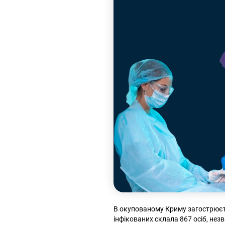
В окупованому Криму загострюєть
інфікованих склала 867 осіб, не