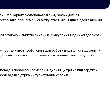
ань, у лікарнях окупованого Криму закінчуються
гостро інша проблема – обмежуються місця для людей з іншими
ся з такою кількістю викликів. Очікування медичної допомоги
му порядку перепрофілюють для роботи в ковідних відділеннях.
, що акушери можуть працювати з немовлятами, але давати
 понад 3 тисячі осіб померли. Однак ці цифри не підтверджені
жені задля підтримки туристичних сезонів.