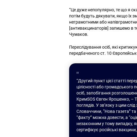
“Це дуже непопулярно, те що я ск
потім будуть дякувати, якщо їх з
неграмотними або напівграмотним
[антивакцинаторів] запишемо в те
Чумаков.
Переслідування осіб, які критик
передбаченого ст. 10 Європейськ
“Другий пункт цієї статті пе
цілісності або громадського 
осіб, запобігання розголошен
КримSOS Євген Ярошенко, – Т
поглядів. У зв’язку з цим слі
Словаччини, “Нова газета” та
“факту” можна довести, а “о
незаконним у тому випадку, я
сертифікує російські вакцин