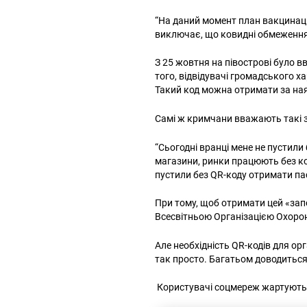
“На даний момент план вакцинації
виключає, що ковидні обмеження
З 25 жовтня на півострові було в
того, відвідувачі громадського х
Такий код можна отримати за наяв
Самі ж кримчани вважають такі з
“Сьогодні вранці мене не пустили
магазини, ринки працюють без ко
пустили без QR-коду отримати пас
При тому, щоб отримати цей «запо
Всесвітньою Організацією Охорон
Але необхідність QR-кодів для ор
так просто. Багатьом доводиться
Користувачі соцмереж жартують, 