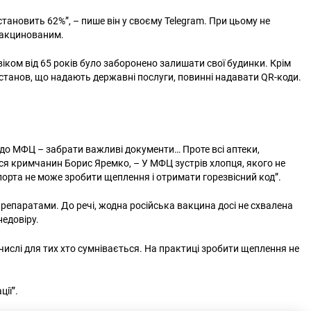
тановить 62%”, – пише він у своєму Telegram. При цьому не
вакцинованим.
іком від 65 років було заборонено залишати свої будинки. Крім
 установ, що надають державні послуги, повинні надавати QR-коди.
и до МФЦ – забрати важливі документи… Проте всі аптеки,
ся кримчанин Борис Яремко, – У МФЦ зустрів хлопця, якого не
спорта не може зробити щеплення і отримати горезвісний код”.
репаратами. До речі, жодна російська вакцина досі не схвалена
недовіру.
 числі для тих хто сумнівається. На практиці зробити щеплення не
ції”.