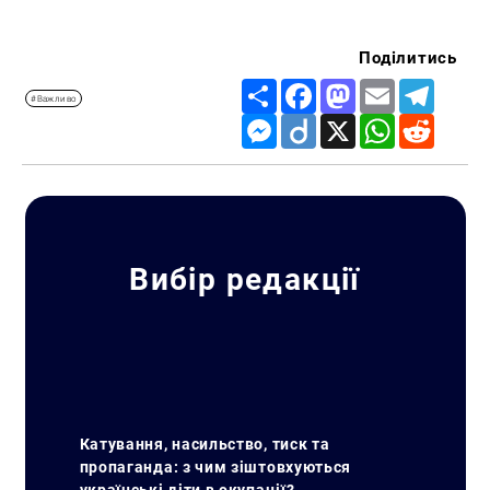
Поділитись
Share
Facebook
Mastodon
Email
Telegr
#Важливо
Messenger
Diigo
X
WhatsApp
Reddit
Вибір редакції
Катування, насильство, тиск та
пропаганда: з чим зіштовхуються