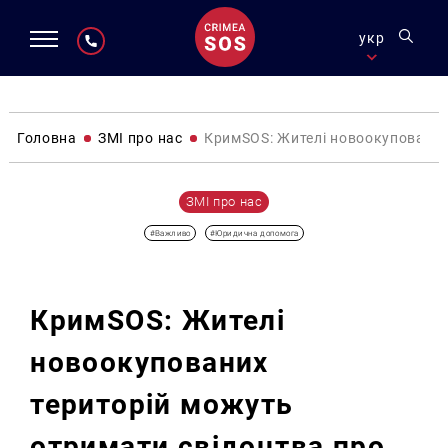
укр
Головна
ЗМІ про нас
КримSOS: Жителі новоокупованих
ЗМІ про нас
#Важливо
#Юридична допомога
КримSOS: Жителі
новоокупованих
територій можуть
отримати свідоцтва про