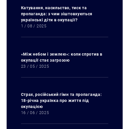
Катування, насильство, тиск та
пропаганда: з чим зіштовхуються
українські діти в окупації?
1 / 08 / 2025
«Між небом і землею»: коли спротив в
окупації стає загрозою
23 / 05 / 2025
Искать:
Страх, російський гімн та пропаганда:
18-річна українка про життя під
окупацією
16 / 06 / 2025