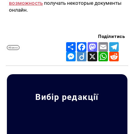
возможность
получать некоторые документы
онлайн.
Поділитись
Share
Facebook
Mastodon
Email
Telegr
#Важно
Messenger
Diigo
X
WhatsApp
Reddit
Вибір редакції