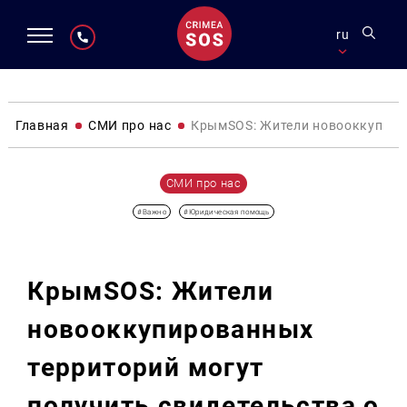
ru
Главная
СМИ про нас
КрымSOS: Жители новооккупиров
СМИ про нас
#Важно
#Юридическая помощь
КрымSOS: Жители
новооккупированных
территорий могут
получить свидетельства о