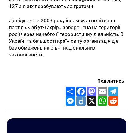
127 з яких перебувають за гратами.
Довідково: з 2003 року ісламська політична
партія «Хізб ут-Тахрір» заборонена на території
росії через начебто її терористичну діяльність. В
Україні та більшості країн світу організація діє
без обмежень на рівні національних
законодавств.
Поділитись
Share
Facebook
Mastodon
Email
Telegr
Messenger
Diigo
X
WhatsApp
Reddit