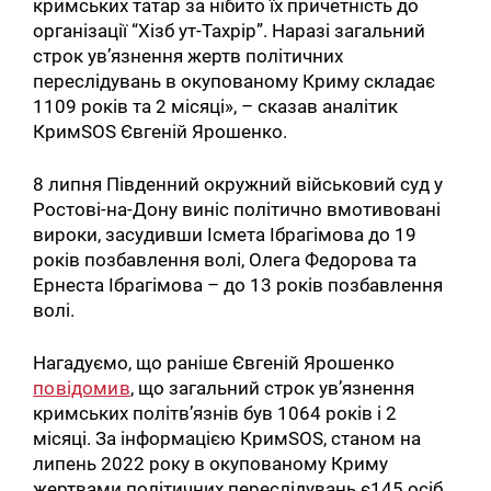
кримських татар за нібито їх причетність до
організації “Хізб ут-Тахрір”. Наразі загальний
строк ув’язнення жертв політичних
переслідувань в окупованому Криму складає
1109 років та 2 місяці», – сказав аналітик
КримSOS Євгеній Ярошенко.
8 липня Південний окружний військовий суд у
Ростові-на-Дону виніс політично вмотивовані
вироки, засудивши Ісмета Ібрагімова до 19
років позбавлення волі, Олега Федорова та
Ернеста Ібрагімова – до 13 років позбавлення
волі.
Нагадуємо, що раніше Євгеній Ярошенко
повідомив
, що загальний строк ув’язнення
кримських політв’язнів був 1064 років і 2
місяці. За інформацією КримSOS, станом на
липень 2022 року в окупованому Криму
жертвами політичних переслідувань є145 осіб,