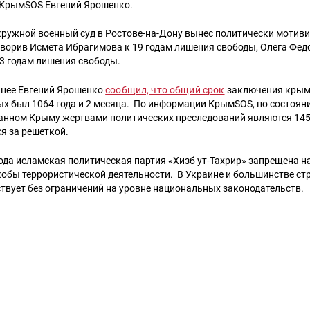
 КрымSOS Евгений Ярошенко.
ружной военный суд в Ростове-на-Дону вынес политически мотив
ворив Исмета Ибрагимова к 19 годам лишения свободы, Олега Фед
3 годам лишения свободы.
анее Евгений Ярошенко
сообщил, что общий срок
заключения крым
х был 1064 года и 2 месяца. По информации КрымSOS, по состоян
анном Крыму жертвами политических преследований являются 145 
я за решеткой.
года исламская политическая партия «Хизб ут-Тахрир» запрещена н
якобы террористической деятельности. В Украине и большинстве ст
твует без ограничений на уровне национальных законодательств.