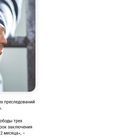
их преследований
.
вободы трех
срок заключения
2 месяца», –