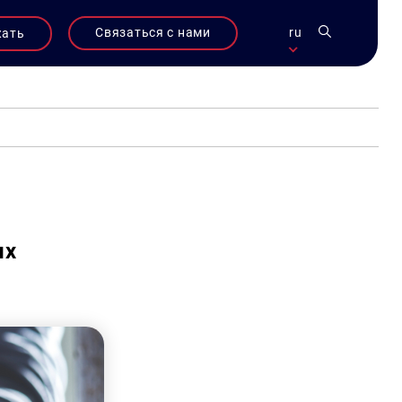
Связаться с нами
ru
жать
их