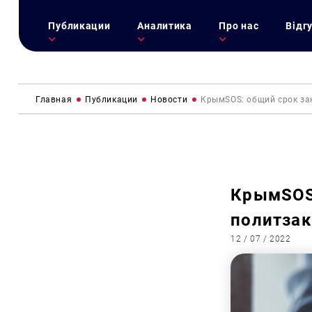
Публикации
Аналитика
Про нас
Відг
Главная
Публикации
Новости
КрымSOS: общий срок за
КрымSOS
политзак
12 / 07 / 2022