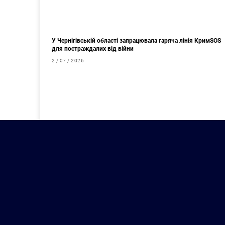
У Чернігівській області запрацювала гаряча лінія КримSOS
для постраждалих від війни
2 / 07 / 2026