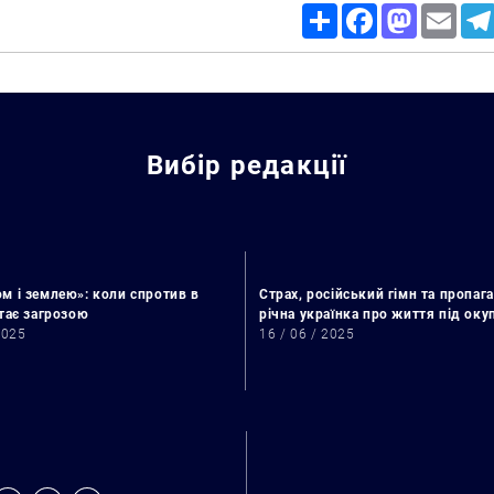
Share
Facebook
Mastodon
Email
Вибір редакції
м і землею»: коли спротив в
Страх, російський гімн та пропага
стає загрозою
річна українка про життя під ок
2025
16 / 06 / 2025
Искать: