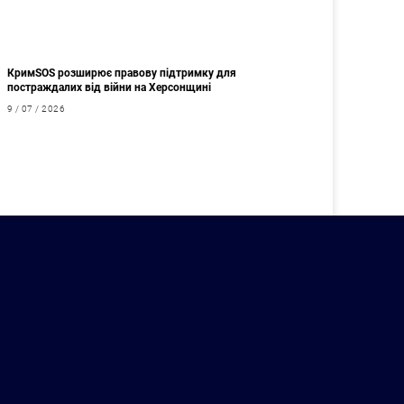
КримSOS розширює правову підтримку для
постраждалих від війни на Херсонщині
9 / 07 / 2026