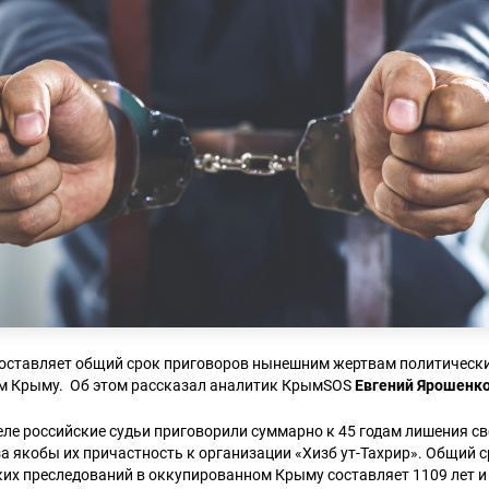
 составляет общий срок приговоров нынешним жертвам политическ
м Крыму. Об этом рассказал аналитик КрымSOS
Евгений Ярошенко
ле российские судьи приговорили суммарно к 45 годам лишения с
а якобы их причастность к организации «Хизб ут-Тахрир». Общий 
их преследований в оккупированном Крыму составляет 1109 лет и 