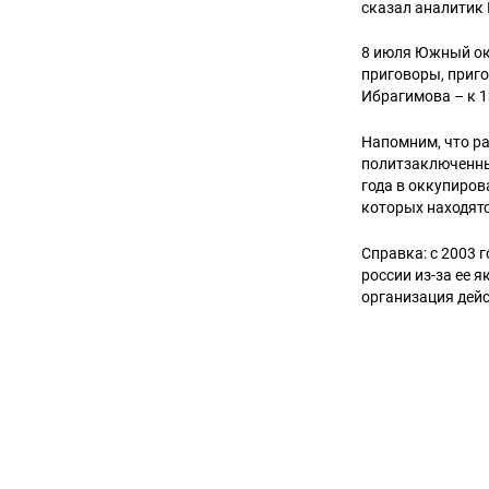
сказал аналитик
8 июля Южный ок
приговоры, приго
Ибрагимова – к 1
Напомним, что р
политзаключенны
года в оккупиров
которых находятс
Справка: с 2003 
россии из-за ее 
организация дейс