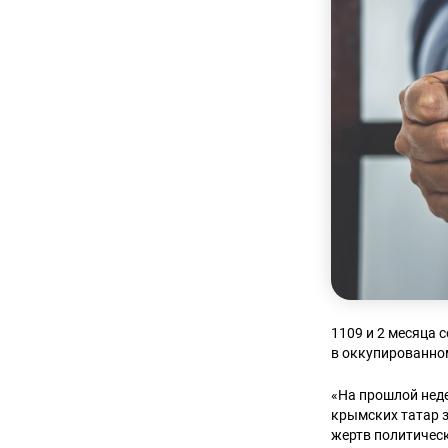
1109 и 2 месяца
в оккупированно
«На прошлой неде
крымских татар з
жертв политическ