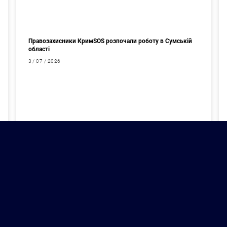
Правозахисники КримSOS розпочали роботу в Сумській
області
3 / 07 / 2026