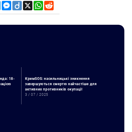
Telegram
Messenger
Diigo
X
WhatsApp
Reddit
нда: 18-
КримSOS: насильницькі зникнення
упацією
завершуються смертю найчастіше для
активних противників окупації
3 / 07 / 2025