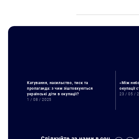
Катування, насильство, тиск та
«Між небо
пропаганда: з чим зіштовхуються
окупації 
українські діти в окупації?
23 / 05 / 
1 / 08 / 2025
Слідкуйте за нами в соц.