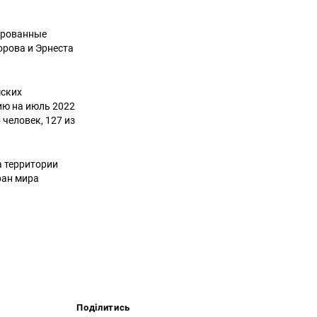
ированные
орова и Эрнеста
ских
ию на июль 2022
человек, 127 из
а территории
ран мира
Поділитись