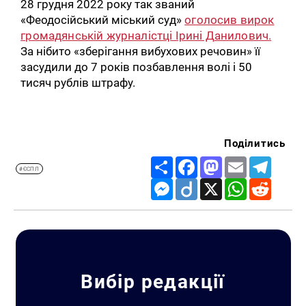
28 грудня 2022 року так званий
«Феодосійський міський суд»
оголосив вирок
громадянській журналістці Ірині Данилович.
За нібито «зберігання вибухових речовин» її
засудили до 7 років позбавлення волі і 50
тисяч рублів штрафу.
Поділитись
Share
Facebook
Mastodon
Email
Telegr
#ЄСПЛ
Messenger
Diigo
X
WhatsApp
Reddit
Вибір редакції