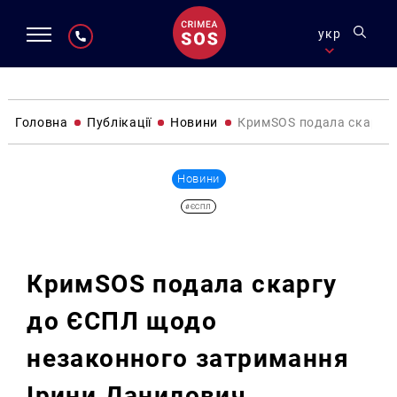
укр
Головна
Публікації
Новини
КримSOS подала скаргу 
Новини
#ЄСПЛ
КримSOS подала скаргу
до ЄСПЛ щодо
незаконного затримання
Ірини Данилович