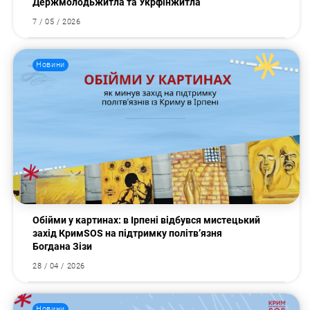
Держмолодьжитла та Укрфінжитла
7 / 05 / 2026
Новини
Обійми у картинах: в Ірпені відбувся мистецький
захід КримSOS на підтримку політв’язня
Богдана Зізи
28 / 04 / 2026
Новини