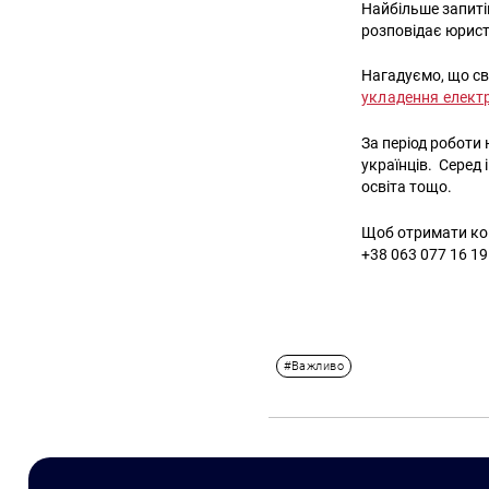
Найбільше запитів
розповідає юрист
Нагадуємо, що св
укладення елект
За період роботи 
українців. Серед
освіта тощо.
Щоб отримати кон
+38 063 077 16 19
#Важливо