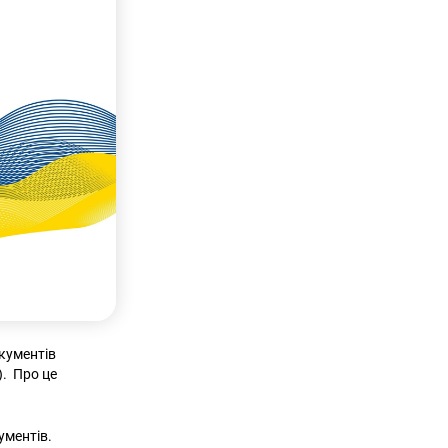
окументів
. Про це
ументів.