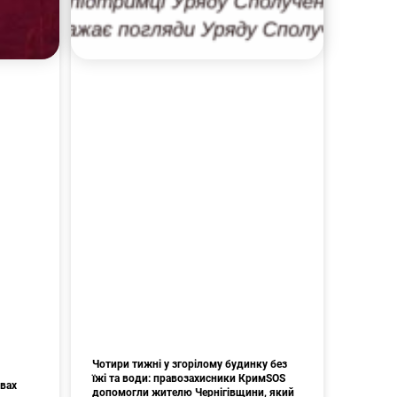
Чотири тижні у згорілому будинку без
їжі та води: правозахисники КримSOS
авах
допомогли жителю Чернігівщини, який