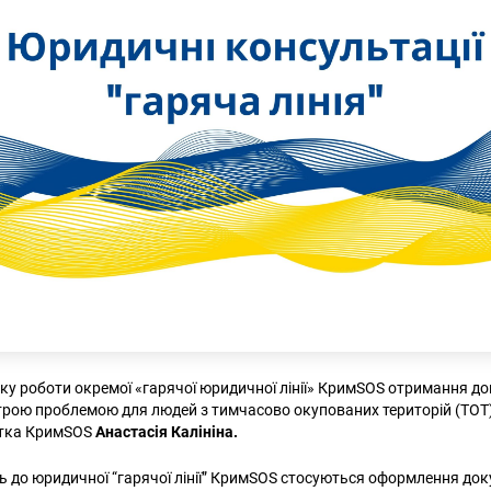
атку роботи окремої «гарячої юридичної лінії» КримSOS отримання д
рою проблемою для людей з тимчасово окупованих територій (ТОТ)
стка КримSOS
Анастасія Калініна.
ь до юридичної “гарячої лінії” КримSOS стосуються оформлення док