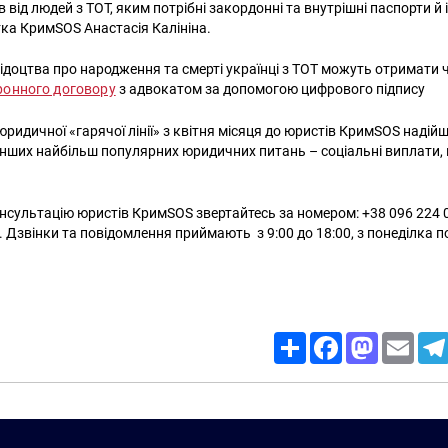
 від людей з ТОТ, яким потрібні закордонні та внутрішні паспорти й
ка КримSOS Анастасія Калініна.
ідоцтва про народження та смерті українці з ТОТ можуть отримати 
ронного договору
з адвокатом за допомогою цифрового підпису
юридичної «гарячої лінії» з квітня місяця до юристів КримSOS надійш
 інших найбільш популярних юридичних питань – соціальні виплати, 
сультацію юристів КримSOS звертайтесь за номером: +38 096 224 01
. Дзвінки та повідомлення приймають з 9:00 до 18:00, з понеділка п
Share
Facebook
Mastodon
Email