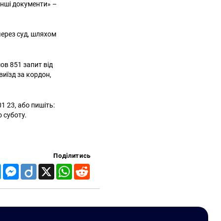
 інші документи» –
через суд, шляхом
ов 851 запит від
виїзд за кордон,
 23, або пишіть:
о суботу.
Поділитись
Telegram
Messenger
Diigo
X
WhatsApp
Reddit