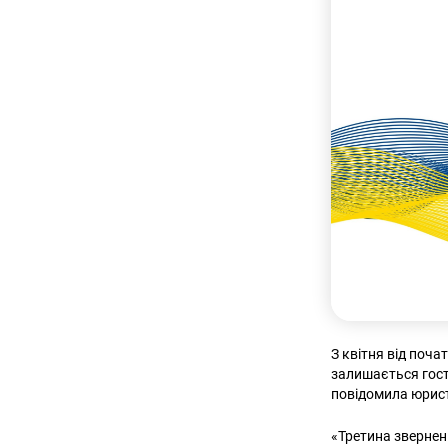
З квітня від поч
залишається гост
повідомила юри
«Третина звернен