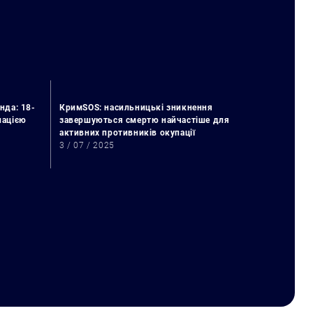
нда: 18-
КримSOS: насильницькі зникнення
упацією
завершуються смертю найчастіше для
активних противників окупації
3 / 07 / 2025