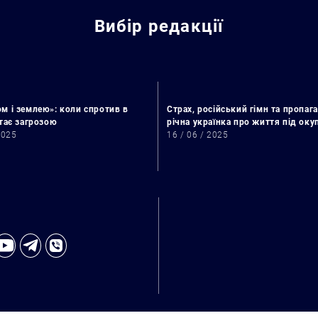
Вибір редакції
м і землею»: коли спротив в
Страх, російський гімн та пропага
стає загрозою
річна українка про життя під ок
2025
16 / 06 / 2025