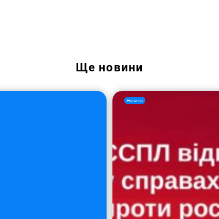
Пошук за запитом:
Ще
новини
Новини