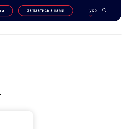
Зв'язатись з нами
укр
ти
ї