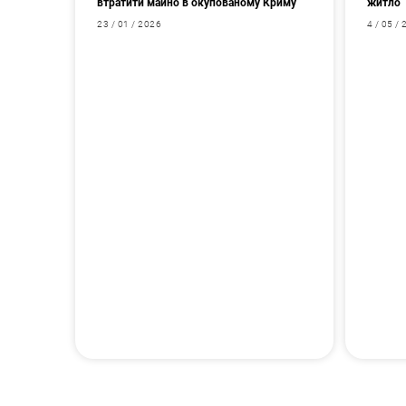
втратити майно в окупованому Криму
житло
23 / 01 / 2026
4 / 05 /