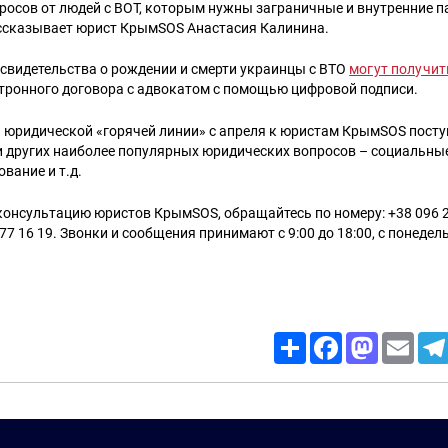
росов от людей с ВОТ, которым нужны заграничные и внутренние па
ссказывает юрист КрымSOS Анастасия Калинина.
свидетельства о рождении и смерти украинцы с ВТО
могут получит
тронного договора с адвокатом с помощью цифровой подписи.
 юридической «горячей линии» с апреля к юристам КрымSOS посту
и других наиболее популярных юридических вопросов – социальны
ование и т.д.
онсультацию юристов КрымSOS, обращайтесь по номеру: +38 096 22
77 16 19. Звонки и сообщения принимают с 9:00 до 18:00, с понедел
Share
Facebook
Mastodon
Email