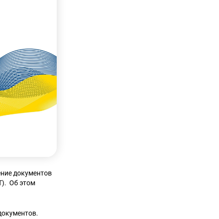
ение документов
). Об этом
документов.