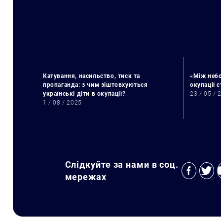
Катування, насильство, тиск та
«Між небо
пропаганда: з чим зіштовхуються
окупації 
українські діти в окупації?
23 / 05 / 
1 / 08 / 2025
Слідкуйте за нами в соц.
мережах