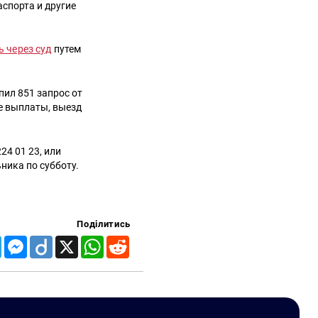
спорта и другие
ь через суд
путем
пил 851 запрос от
е выплаты, выезд
4 01 23, или
ьника по субботу.
Поділитись
Telegram
Messenger
Diigo
X
WhatsApp
Reddit