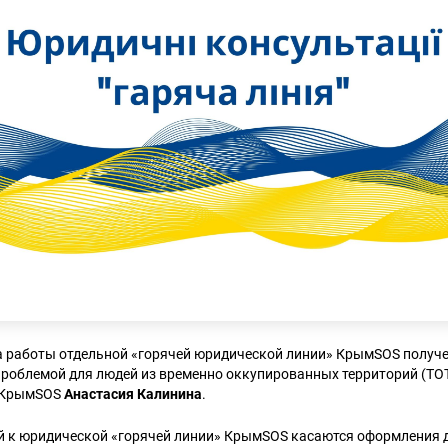
ла работы отдельной «горячей юридической линии» КрымSOS получ
проблемой для людей из временно оккупированных территорий (ТОТ
 КрымSOS
Анастасия Калинина
.
й к юридической «горячей линии» КрымSOS касаются оформления 