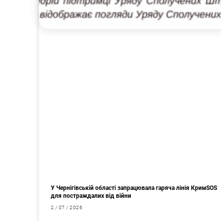
У Чернігівській області запрацювала гаряча лінія КримSOS
для постраждалих від війни
2 / 07 / 2026