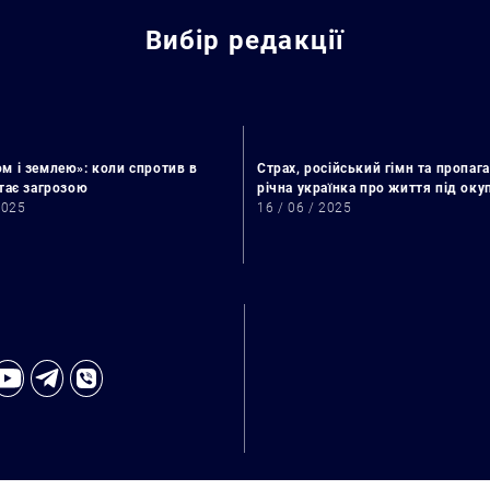
Вибір редакції
м і землею»: коли спротив в
Страх, російський гімн та пропага
стає загрозою
річна українка про життя під ок
2025
16 / 06 / 2025
Искать: