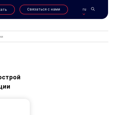
Связаться с нами
ru
жать
ии
острой
ции