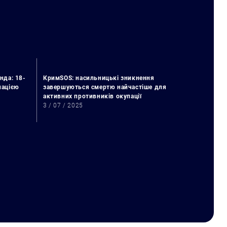
нда: 18-
КримSOS: насильницькі зникнення
упацією
завершуються смертю найчастіше для
активних противників окупації
3 / 07 / 2025