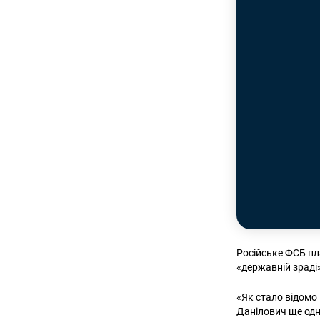
Російське ФСБ пл
«державній зраді
«Як стало відомо
Данілович ще од