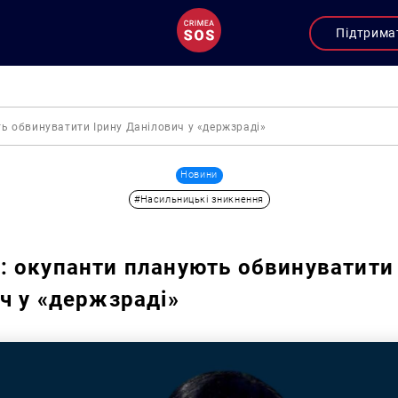
Підтрима
ь обвинуватити Ірину Данілович у «держзраді»
Новини
#Насильницькі зникнення
 окупанти планують обвинуватити 
ч у «держзраді»