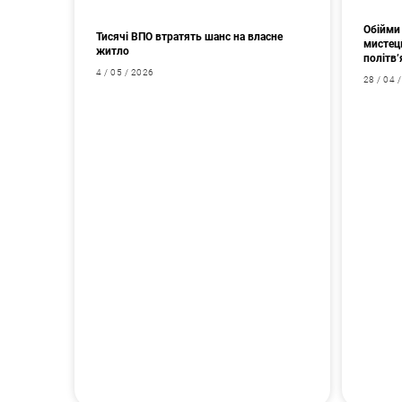
Обійми 
Тисячі ВПО втратять шанс на власне
мистец
житло
політв’
4 / 05 / 2026
28 / 04 