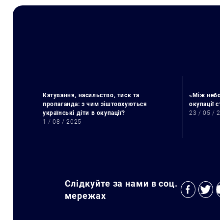
Катування, насильство, тиск та
«Між небо
пропаганда: з чим зіштовхуються
окупації 
українські діти в окупації?
23 / 05 / 
1 / 08 / 2025
Слідкуйте за нами в соц.
мережах