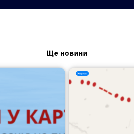
Пошук за запитом:
Ще
новини
Новини