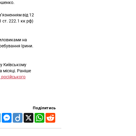
рошенко.
’язненням від 12
 ст. 222.1 кк рф)
силовиками на
еребування Ірини.
му Київському
 місяці. Раніше
у російського
Поділитись
Telegram
Messenger
Diigo
X
WhatsApp
Reddit