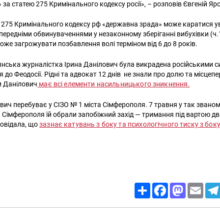
 за статею 275 Кримінального кодексу росії», – розповів Євгеній Я
 275 Кримінального кодексу рф «державна зрада» може каратися ув
опередніми обвинуваченнями у незаконному зберіганні вибухівки (ч.1
оже загрожувати позбавлення волі терміном від 6 до 8 років.
янська журналістка Ірина Данілович була викрадена російськими 
я до Феодосії. Рідні та адвокат 12 днів не знали про долю та місцеп
и Данілович
має всі елементи насильницького зникнення.
ович перебуває у СІЗО № 1 міста Сімферополя. 7 травня у так звано
. Сімферополя їй обрали запобіжний захід — тримання під вартою два
овідала, що
зазнає катувань з боку та психологічного тиску з бок
Share
Facebook
Mastodon
Email