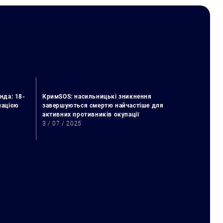
нда: 18-
КримSOS: насильницькі зникнення
упацією
завершуються смертю найчастіше для
активних противників окупації
3 / 07 / 2025