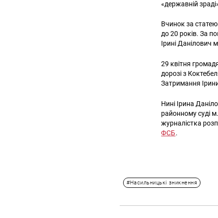
«державній зраді»
Вчинок за статею
до 20 років. За п
Ірині Данілович м
29 квітня громад
дорозі з Коктебел
Затримання Ірин
Нині Ірина Даніл
районному суді м
журналістка розп
ФСБ
.
#Насильницькі зникнення