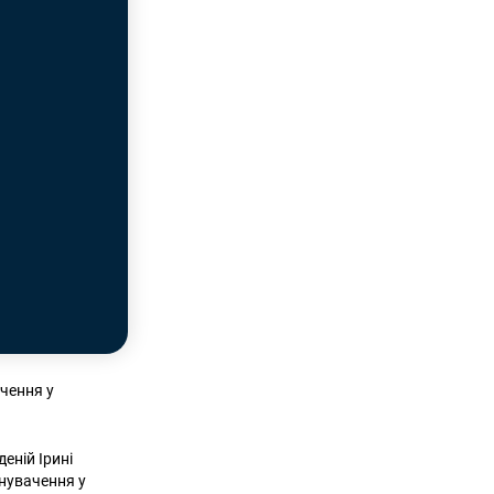
чення у
еній Ірині
нувачення у