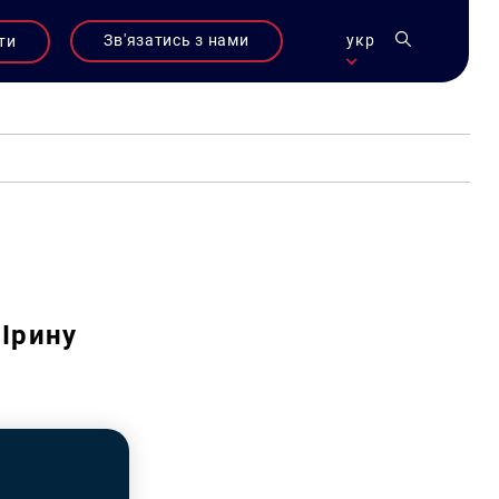
Зв'язатись з нами
укр
ти
Ірину