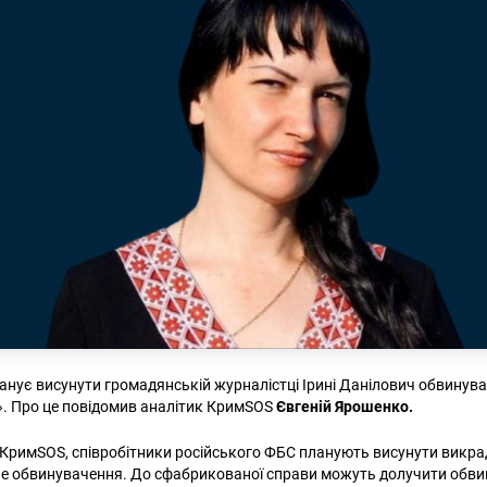
анує висунути громадянській журналістці Ірині Данілович обвинува
». Про це повідомив аналітик КримSOS
Євгеній Ярошенко.
 КримSOS, співробітники російського ФБС планують висунути викрад
не обвинувачення. До сфабрикованої справи можуть долучити обви