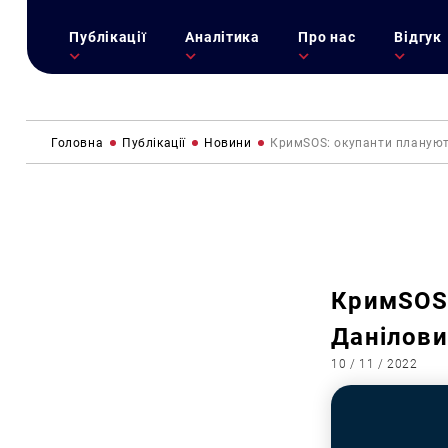
Публікації
Аналітика
Про нас
Відгук
Головна
Публікації
Новини
КримSOS: окупанти плануют
КримSOS:
Данілови
10 / 11 / 2022