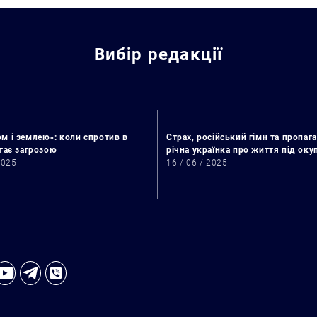
Вибір редакції
м і землею»: коли спротив в
Страх, російський гімн та пропага
стає загрозою
річна українка про життя під ок
2025
16 / 06 / 2025