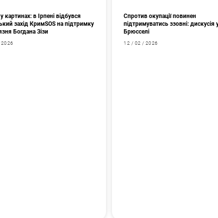
у картинах: в Ірпені відбувся
Спротив окупації повинен
ький захід КримSOS на підтримку
підтримуватись ззовні: дискусія 
язня Богдана Зізи
Брюсселі
/ 2026
12 / 02 / 2026