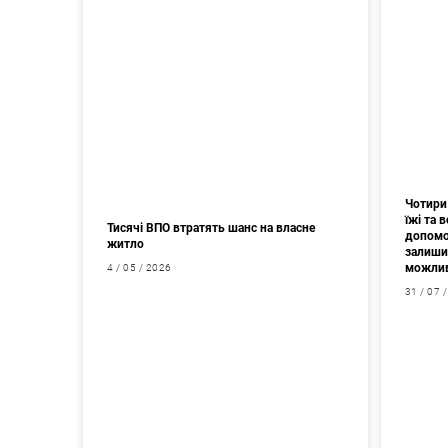
Чотири 
їжі та
Тисячі ВПО втратять шанс на власне
допомо
житло
залишив
можлив
4 / 05 / 2026
31 / 07 