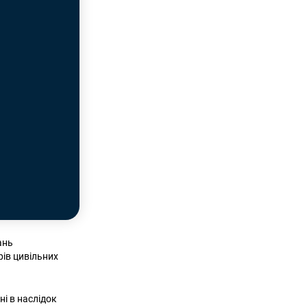
ань
рів цивільних
ні в наслідок