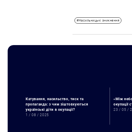
#Насильницькі зникнення
Катування, насильство, тиск та
«Між небо
пропаганда: з чим зіштовхуються
окупації 
українські діти в окупації?
23 / 05 / 
1 / 08 / 2025