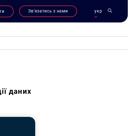
Зв'язатись з нами
укр
ти
ії даних