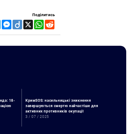
Поділитись
Telegram
Messenger
Diigo
X
WhatsApp
Reddit
нда: 18-
КримSOS: насильницькі зникнення
упацією
завершуються смертю найчастіше для
активних противників окупації
3 / 07 / 2025