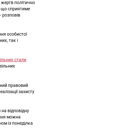
ро жертв політично
, що сприятиме
— розповів
ння особистої
их, так і
ільних стали
ивільних
жний правовий
еалізації захисту
 на відповідну
ення можна
ном із понеділка