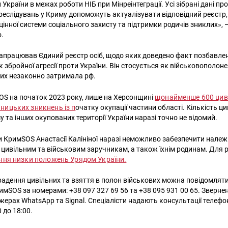
й України в межах роботи НІБ при Мінреінтеграції. Усі зібрані дані п
еслідувань у Криму допоможуть актуалізувати відповідний реєстр
інної системи соціального захисту та підтримки родичів зниклих», 
о.
е запрацював Єдиний реєстр осіб, щодо яких доведено факт позбавле
 збройної агресії проти України. Він стосується як військовополонен
яких незаконно затримала рф.
S на початок 2023 року, лише на Херсонщині
щонайменше 600 цив
ницьких зникнень із п
очатку окупації частини області. Кількість ц
 та інших окупованих території України наразі точно не відомий.
 КримSOS Анастасії Калініної наразі неможливо забезпечити нале
 цивільним та військовим заручникам, а також їхнім родинам. Для р
ення низки положень Урядом України.
адення цивільних та взяття в полон військових можна повідомляти
римSOS за номерами: +38 097 327 69 56 та +38 095 931 00 65. Зверн
жерах WhatsApp та Signal. Спеціалісти надають консультації телефо
 до 18:00.