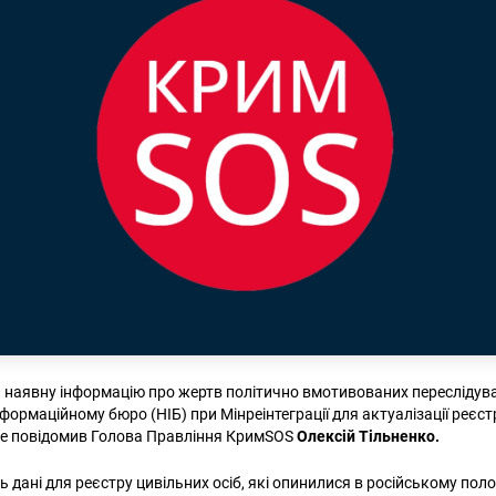
наявну інформацію про жертв політично вмотивованих переслідув
ормаційному бюро (НІБ) при Мінреінтеграції для актуалізації реєст
це повідомив Голова Правління КримSOS
Олексій Тільненко.
дані для реєстру цивільних осіб, які опинилися в російському поло