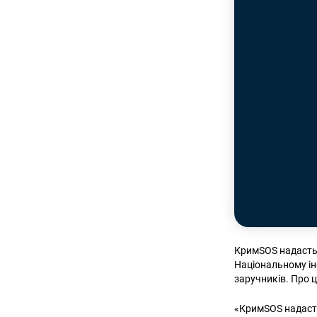
КримSOS надасть 
Національному інф
заручників. Про 
«КримSOS надасть 