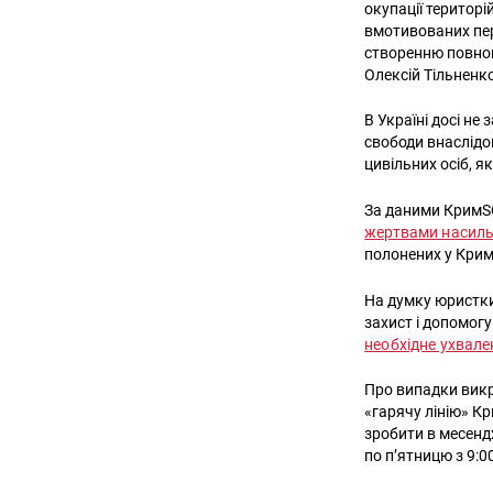
окупації територі
вмотивованих пер
створенню повноц
Олексій Тільненк
В Україні досі н
свободи внаслідок
цивільних осіб, 
За даними КримSO
жертвами насиль
полонених у Криму
На думку юристки
захист і допомогу
необхідне ухвал
Про випадки викр
«гарячу лінію» К
зробити в месенд
по п’ятницю з 9:00