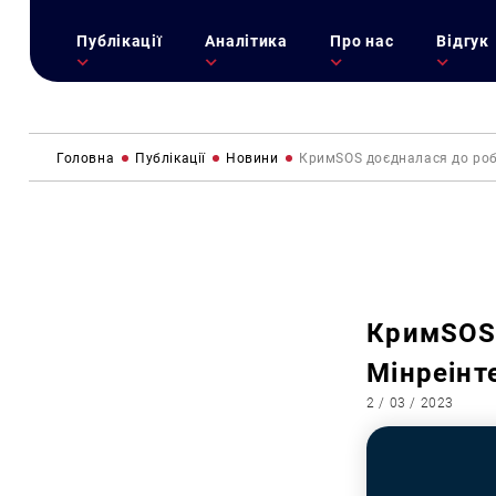
Публікації
Аналітика
Про нас
Відгук
Головна
Публікації
Новини
КримSOS доєдналася до робо
КримSOS 
Мінреінт
2 / 03 / 2023