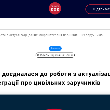
Підтрима
ти з актуалізації даних Мінреінтеграції про цивільних заручників
Новини
#Насильницькі зникнення
доєдналася до роботи з актуалізац
еграції про цивільних заручників