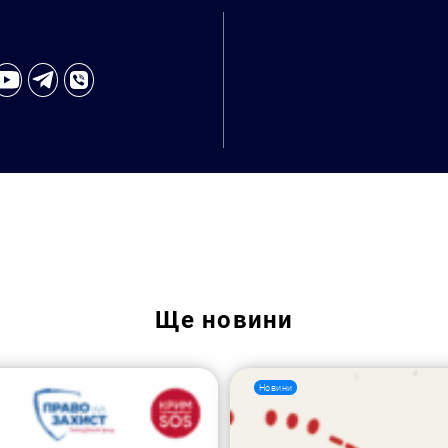
Пошук за запитом:
Ще
новини
Новини