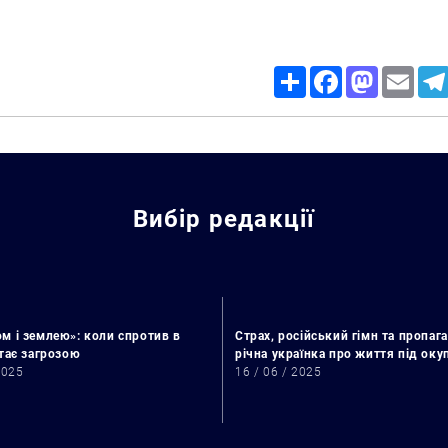
Share
Facebook
Mastodon
Email
Вибір редакції
м і землею»: коли спротив в
Страх, російський гімн та пропага
стає загрозою
річна українка про життя під ок
2025
16 / 06 / 2025