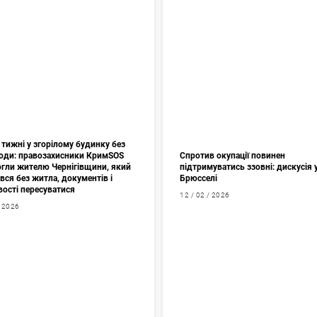
тижні у згорілому будинку без
 води: правозахисники КримSOS
Спротив окупації повинен
гли жителю Чернігівщини, який
підтримуватись ззовні: дискусія 
ся без житла, документів і
Брюсселі
ості пересуватися
12 / 02 / 2026
/ 2026