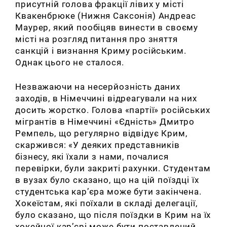
присутній голова фракції лівих у місті
Квакенбрюке (Нижня Саксонія) Андреас
Маурер, який пообіцяв винести в своєму
місті на розгляд питання про зняття
санкцій і визнання Криму російським.
Однак цього не сталося.
Незважаючи на несерйозність даних
заходів, в Німеччині відреагували на них
досить жорстко.
Голова «партії» російських
мігрантів в Німеччині «Єдність» Дмитро
Ремпель, що регулярно відвідує Крим,
скаржився: «У деяких представників
бізнесу, які їхали з нами, почалися
перевірки, були закриті рахунки.
Студентам
в вузах було сказано, що на цій поїздці їх
студентська кар’єра може бути закінчена.
Хокеїстам, які поїхали в складі делегації,
було сказано, що після поїздки в Крим на їх
хокейної кар’єрі може бути поставлений