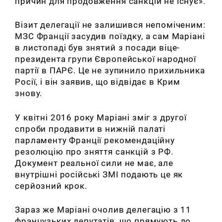
причин для продовження санкцій не існує».
Візит делегації не залишився непоміченим:
МЗС Франції засудив поїздку, а сам Маріані
в листопаді був знятий з посади віце-
президента групи Європейської народної
партії в ПАРЄ.
Це не зупинило прихильника
Росії, і він заявив, що відвідає в Крим
знову.
У квітні 2016 року Маріані зміг з другої
спроби продавити в нижній палаті
парламенту Франції рекомендаційну
резолюцію про зняття санкцій з РФ.
Документ реальної сили не має, але
внутрішні російські ЗМІ подають це як
серйозний крок.
Зараз же Маріані очолив делегацію з 11
французьких депутатів, що прямують до