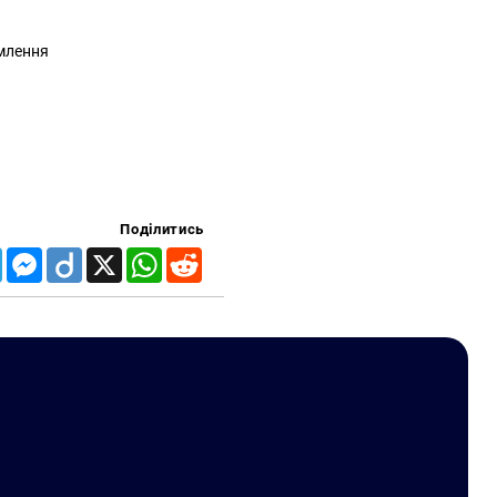
рмлення
Поділитись
Telegram
Messenger
Diigo
X
WhatsApp
Reddit