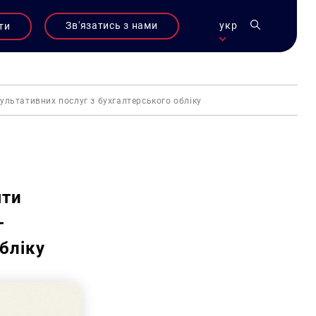
Зв'язатись з нами
укр
ти
ультативних послуг з бухгалтерського обліку
яти
-
бліку