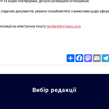
йті та інших платформах, де було розміщене оголошення.
д подачею документів, уважно ознайомстеся з вимогами щодо офо
позиції на електронну пошту
tender@krymsos.com
Share
Facebook
Mastodon
Email
Вибір редакції