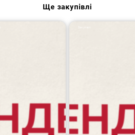
Ще
закупівлі
і
Закупівлі