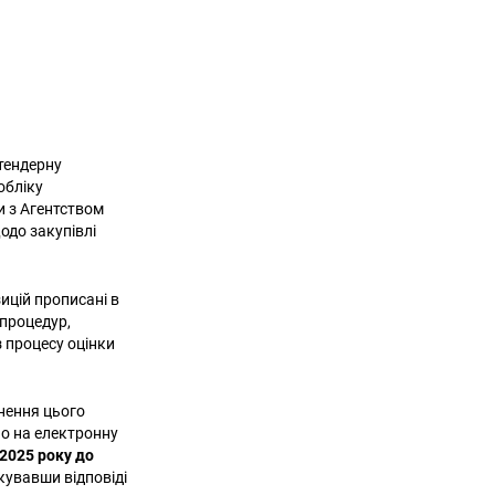
тендерну
обліку
и з Агентством
одо закупівлі
зицій прописані в
процедур,
з процесу оцінки
снення цього
но на електронну
 2025 року до
кувавши відповіді