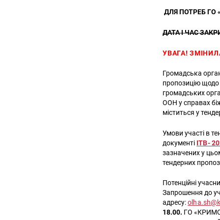
ДЛЯ ПОТРЕБ ГО
ДАТА І ЧАС ЗАКР
УВАГА! ЗМІНИЛ
Громадська орга
пропозицію щодо 
громадських орга
ООН у справах бі
міститься у тенд
Умови участі в те
документі
ITB- 2
зазначених у цьом
тендерних пропоз
Потенційні учасни
Запрошення до уч
адресу:
olha.sh@
18.00.
ГО «КРИМСО