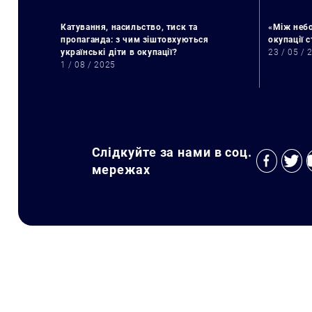
Катування, насильство, тиск та
«Між небо
пропаганда: з чим зіштовхуються
окупації 
українські діти в окупації?
23 / 05 / 
1 / 08 / 2025
Слідкуйте за нами в соц.
мережах