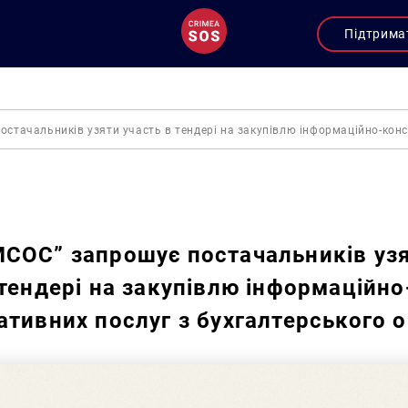
Підтрима
стачальників узяти участь в тендері на закупівлю інформаційно-конс
Закупівлі
СОС” запрошує постачальників уз
 тендері на закупівлю інформаційно
ативних послуг з бухгалтерського о