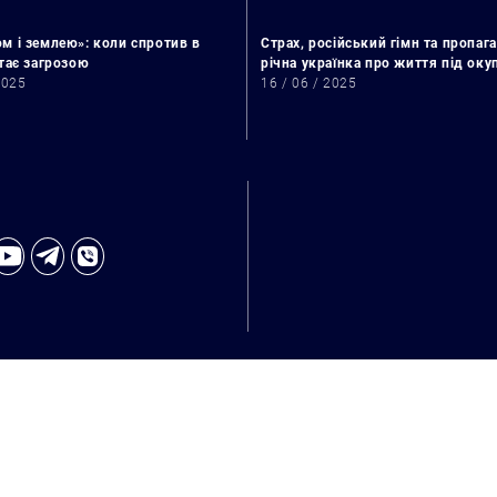
м і землею»: коли спротив в
Страх, російський гімн та пропага
стає загрозою
річна українка про життя під ок
2025
16 / 06 / 2025
Пошук за запитом: