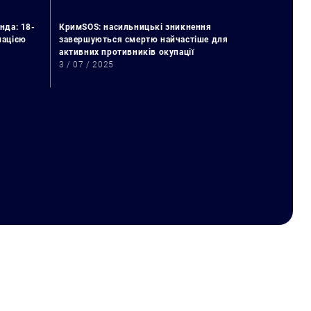
нда: 18-
КримSOS: насильницькі зникнення
упацією
завершуються смертю найчастіше для
активних противників окупації
3 / 07 / 2025