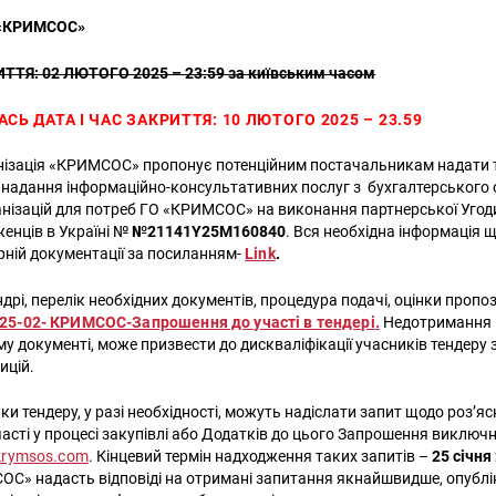
 «КРИМСОС»
ИТТЯ: 02 ЛЮТОГО 2025 – 23:59 за київським часом
АСЬ ДАТА І ЧАС ЗАКРИТТЯ:
10 ЛЮТОГО 2025 – 23.59
нізація «КРИМСОС» пропонує потенційним постачальникам надати 
надання інформаційно-консультативних послуг з бухгалтерського 
нізацій для потреб ГО «КРИМСОС» на виконання партнерської Угод
женців в Україні №
№21141Y25M160840
. Вся необхідна інформація щ
ерній документації за посиланням-
Link
.
ндрі, перелік необхідних документів, процедура подачі, оцінки пропо
025-02- КРИМСОС-Запрошення до участі в тендері
.
Недотримання 
у документі, може призвести до дискваліфікації учасників тендеру 
ицій.
ки тендеру, у разі необхідності, можуть надіслати запит щодо роз’я
асті у процесі закупівлі або Додатків до цього Запрошення виключ
krymsos.com
. Кінцевий термін надходження таких запитів –
25 січня
С» надасть відповіді на отримані запитання якнайшвидше, опублі