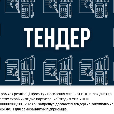
рамках реалізації проекту «Посилення спільнот ВПО в західних та
стях України» згідно партнерської Угоди з УВКБ ООН
000308/001 2023 р., запрошує до участі у тендері на закупівлю н
терії ФОП для самозайнятих підприємців.