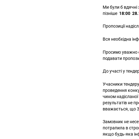
Ми були б вдячні
пізніше
18:00 28
Пропозиції надісл
Вся необхідна інф
Просимо уважно о
подавати пропози
До участі у тенде
Учасники тендеру 
проведення конку
чином надісланої
результатів не пр
вважається, що 
Замовник не несе 
потрапила в стро
якщо будь-яка ін