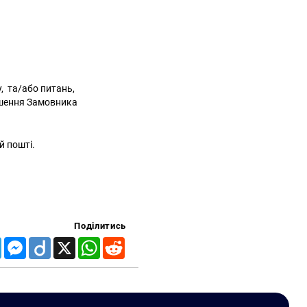
, та/або питань,
ішення Замовника
й пошті.
Поділитись
Telegram
Messenger
Diigo
X
WhatsApp
Reddit