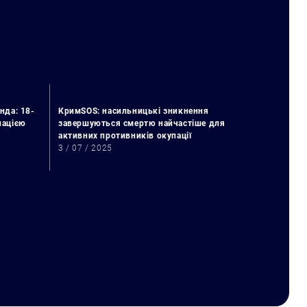
нда: 18-
КримSOS: насильницькі зникнення
упацією
завершуються смертю найчастіше для
активних противників окупації
3 / 07 / 2025