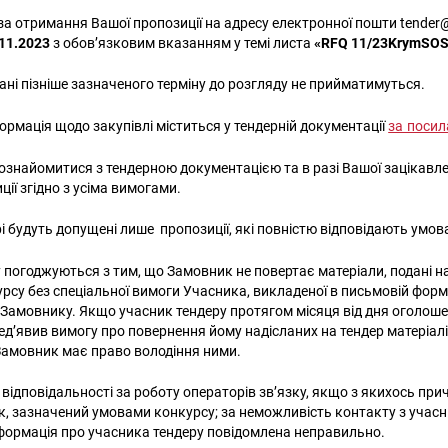
 за отримання Вашої пропозиції на адресу електронної пошти tende
.11.2023
з обов’язковим вказанням у темі листа
«RFQ 11/23KrymSO
ані пізніше зазначеного терміну до розгляду не прийматимуться.
ормація щодо закупівлі міститься у тендерній документації
за поси
знайомитися з тендерною документацією та в разі Вашої зацікавле
ції згідно з усіма вимогами.
рі будуть допущені лише пропозиції, які повністю відповідають умо
погоджуються з тим, що Замовник не повертає матеріали, подані на 
рсу без спеціальної вимоги Учасника, викладеної в письмовій фор
 Замовнику. Якщо учасник тендеру протягом місяця від дня оголош
ед’явив вимогу про повернення йому надісланих на тендер матеріалі
Замовник має право володіння ними.
відповідальності за роботу операторів зв’язку, якщо з якихось при
к, зазначений умовами конкурсу; за неможливість контакту з учасн
формація про учасника тендеру повідомлена неправильно.