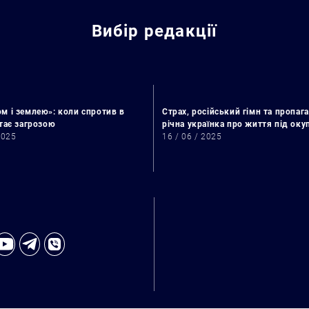
Вибір редакції
м і землею»: коли спротив в
Страх, російський гімн та пропага
стає загрозою
річна українка про життя під ок
2025
16 / 06 / 2025
Пошук за запитом: