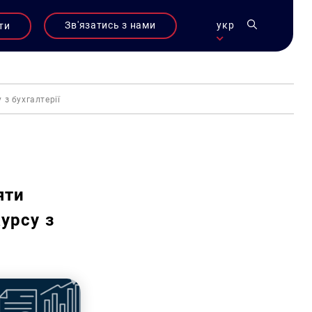
Зв'язатись з нами
укр
ти
з бухгалтерії
яти
урсу з