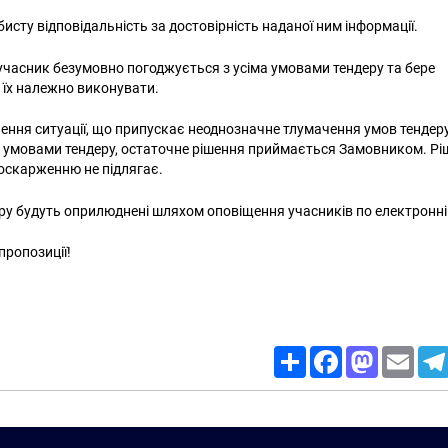
исту відповідальність за достовірність наданої ним інформації.
 учасник безумовно погоджується з усіма умовами тендеру та бере
к їх належно виконувати.
ення ситуації, що припускає неоднозначне тлумачення умов тендеру
 умовами тендеру, остаточне рішення приймається Замовником. Р
 оскарженню не підлягає.
ру будуть оприлюднені шляхом оповіщення учасників по електронні
пропозиції!
Share
Facebook
Mastodon
Email