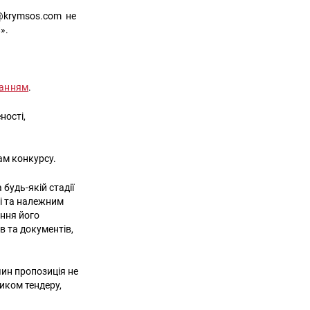
r@krymsos.com не
S
».
ланням
.
ності,
вам конкурсу.
будь-якій стадії
мі та належним
ення його
в та документів,
чин пропозиція не
иком тендеру,