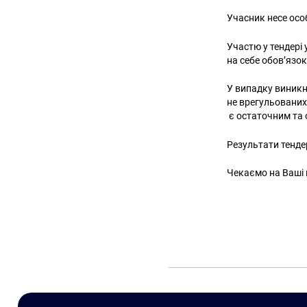
Учасник несе особ
Участю у тендері
на себе обов’язо
У випадку виникн
не врегульованих
є остаточним та
Результати тенде
Чекаємо на Ваші 