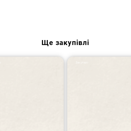
Ще
закупівлі
і
Закупівлі