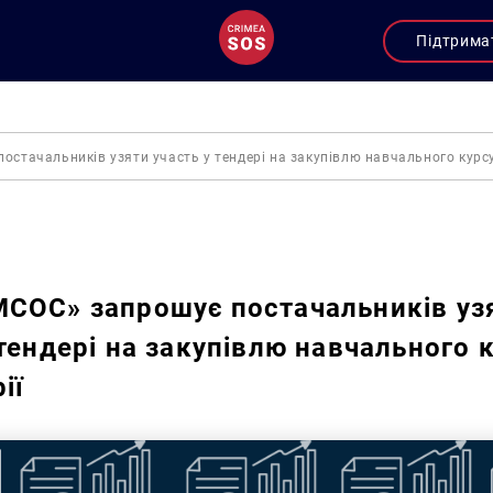
Підтрима
стачальників узяти участь у тендері на закупівлю навчального курсу 
Закупівлі
СОС» запрошує постачальників уз
 тендері на закупівлю навчального к
ії