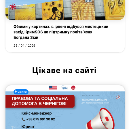
Обійми у картинах: в Ірпені відбувся мистецький
захід КримSOS на підтримку політв’язня
Богдана Зізи
28 / 04 / 2026
Цікаве на сайті
Новини