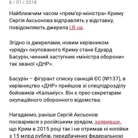
6 / 01 / 2016
Найближчим часом «прем’єр-міністра» Криму
Сергія Аксьонова відправлять у відставку,
повідомляють джерела
LB.ua
.
Згідно із джерелами, новим керівником
«уряду» окупованого Криму стане Едуард
Басурін, чинний заступник «міністра оборони»
так званої «ДНР».
Басурін – фігурант списку санкцій ЄС (№137), в
керівництво «ДНР» прийшов зі спецпідрозділу
бойовиків «Кальміус». Він є прес-секретарем
окупаційного оборонного відомства.
Нагадаємо, раніше Сергій Аксьонов
посварився з російським урядом,
заявивши
,
що Крим в 2015 році так і не отримав ні копійки
з 15 млрд рублів, передбачених федеральною