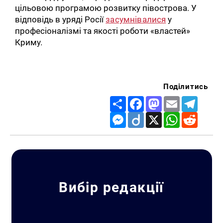
цільовою програмою розвитку півострова. У
відповідь в уряді Росії
засумнівалися
у
професіоналізмі та якості роботи «властей»
Криму.
Поділитись
Share
Facebook
Mastodon
Email
Telegr
Messenger
Diigo
X
WhatsApp
Reddit
Вибір редакції