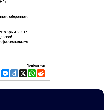
ДНР».
з
нного оборонного
, что Крым в 2015
целевой
рофессионализме
Поділитись
Telegram
Messenger
Diigo
X
WhatsApp
Reddit