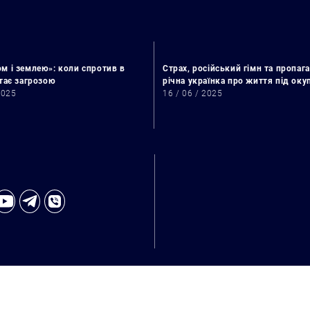
м і землею»: коли спротив в
Страх, російський гімн та пропага
стає загрозою
річна українка про життя під ок
2025
16 / 06 / 2025