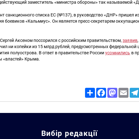
 действующий заместитель «министра обороны» так называемой «
нт санкционного списка ЕС (№137), в руководство «ДНР» пришел и
ия боевиков «Кальмиус». Он является пресс-секретарем оккупацио
 Сергей Аксеном поссорился с российским правительством,
заявив
лучил ни копейки из 15 млрд рублей, предусмотренных федеральной 
тия полуострова. В ответ в правительстве России
усомнились
в п
ы «властей» Крыма.
Share
Facebook
Mastodon
Email
Вибір редакції