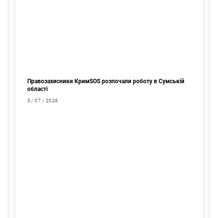
Правозахисники КримSOS розпочали роботу в Сумській
області
3 / 07 / 2026