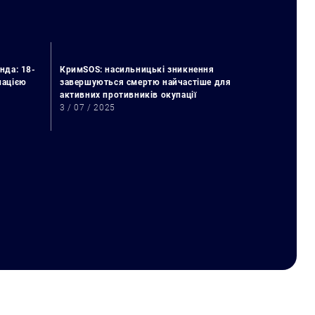
нда: 18-
КримSOS: насильницькі зникнення
упацією
завершуються смертю найчастіше для
активних противників окупації
3 / 07 / 2025