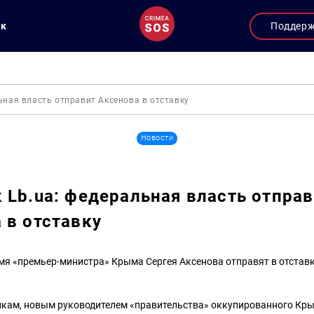
ук
Поддер
ьная власть отправит Аксенова в отставку
Новости
 Lb.ua: федеральная власть отпра
 в отставку
мя «премьер-министра» Крыма Сергея Аксенова отправят в отстав
икам, новым руководителем «правительства» оккупированного Кры