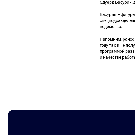
Эдуард Басурин,
Басурин – фигура
спецподразделен
ведомства.
Напомним, ранее
году так и не по
программой разви
и качестве работ