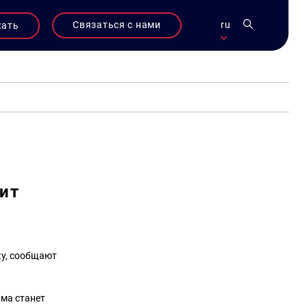
Связаться с нами
ru
жать
вит
ку, сообщают
ма станет