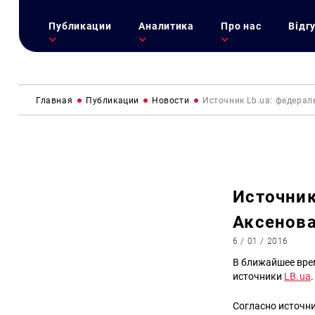
Публикации
Аналитика
Про нас
Відг
Главная
Публикации
Новости
Источник Lb.ua: федерал
Источник
Аксенова
6 / 01 / 2016
В ближайшее вре
источники
LB.ua
.
Согласно источн