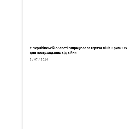
У Чернігівській області запрацювала гаряча лінія КримSOS
для постраждалих від війни
2 / 07 / 2026