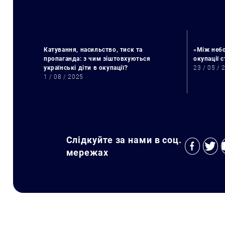
Катування, насильство, тиск та
«Між небо
пропаганда: з чим зіштовхуються
окупації 
українські діти в окупації?
23 / 05 / 
1 / 08 / 2025
Слідкуйте за нами в соц.
мережах