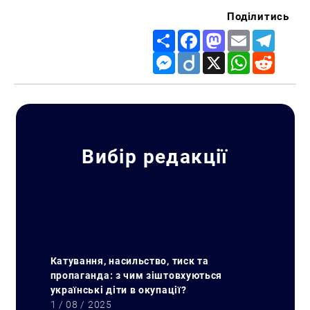
Поділитись
Share
Facebook
Mastodon
Email
Telegr
Messenger
Diigo
X
WhatsApp
Reddit
Вибір редакції
Катування, насильство, тиск та
пропаганда: з чим зіштовхуються
українські діти в окупації?
1 / 08 / 2025