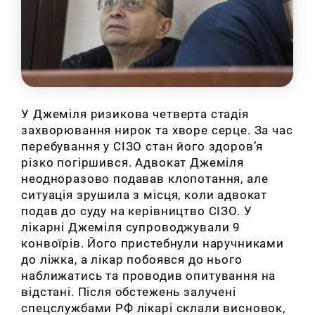
У Джеміля ризикова четверта стадія
захворювання нирок та хворе серце. За час
перебування у СІЗО стан його здоров’я
різко погіршився. Адвокат Джеміля
неодноразово подавав клопотання, але
ситуація зрушила з місця, коли адвокат
подав до суду на керівництво СІЗО. У
лікарні Джеміля супроводжували 9
конвоїрів. Його пристебнули наручниками
до ліжка, а лікар побоявся до нього
наближатись та проводив опитування на
відстані. Після обстежень залучені
спецслужбами РФ лікарі склали висновок,