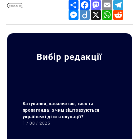
Share
Facebook
Mastodon
Email
Telegr
#Важливо
Messenger
Diigo
X
WhatsApp
Reddit
Вибір редакції
Катування, насильство, тиск та
пропаганда: з чим зіштовхуються
українські діти в окупації?
1 / 08 / 2025