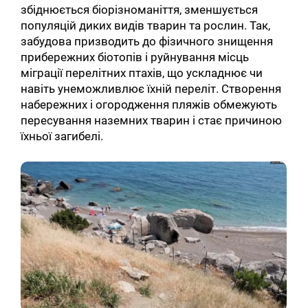
збіднюється біорізноманіття, зменшується
популяцій диких видів тварин та рослин. Так,
забудова призводить до фізичного знищення
прибережних біотопів і руйнування місць
міграції перелітних птахів, що ускладнює чи
навіть унеможливлює їхній переліт. Створення
набережних і огородження пляжів обмежують
пересування наземних тварин і стає причиною
їхньої загибелі.