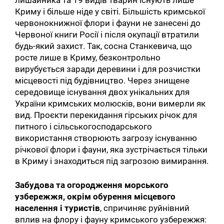
лишайника та 19 видів тварин існують лише
Криму і більше ніде у світі. Більшість кримської
червонокнижної флори і фауни не занесені до
Червоної книги Росії і після окупації втратили
будь-який захист. Так, сосна Станкевича, що
росте лише в Криму, безконтрольно
вирубується заради деревини і для розчистки
місцевості під будівництво. Через знищене
середовище існування двох унікальних для
України кримських молюсків, вони вимерли як
вид. Проєкти перекидання гірських річок для
питного і сільськогосподарського
використання створюють загрозу існуванню
річкової флори і фауни, яка зустрічається тільки
в Криму і знаходиться під загрозою вимирання.
Забудова та огородження морського
узбережжя, окрім обурення місцевого
населення і туристів
, спричиняє руйнівний
вплив на флору і фауну кримського узбережжя: