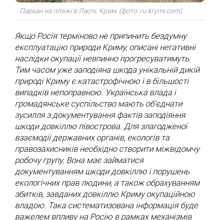
Пошук за запитом:
Паркан на пляжі в Ласпі, Крим. (фото: ru.krymr.com)
Якщо Росія терміново не припинить бездумну
експлуатацію природи Криму, описані негативні
наслідки окупації невпинно прогресуватимуть.
Тим часом уже заподіяна шкода унікальній дикій
природі Криму є катастрофічною і в більшості
випадків непоправною. Українська влада і
громадянське суспільство мають об’єднати
зусилля з документування фактів заподіяння
шкоди довкіллю півострова. Для злагодженої
взаємодії державних органів, екологів та
правозахисників необхідно створити міжвідомчу
робочу групу. Вона має займатися
документуванням шкоди довкіллю і порушень
екологічних прав людини, а також обрахуванням
збитків, завданих довкіллю Криму окупаційною
владою. Така систематизована інформація буде
важелем впливу на Росію в рамках механізмів