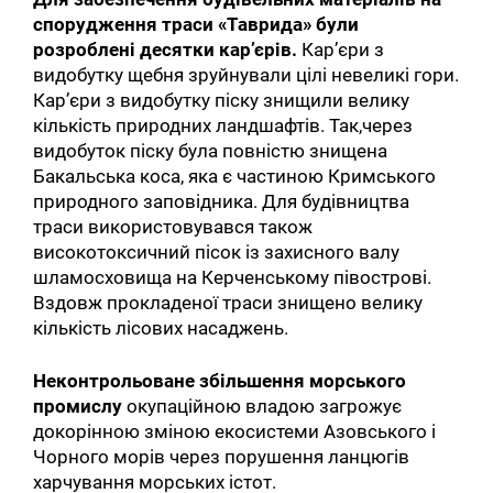
спорудження траси «Таврида» були
розроблені десятки кар’єрів.
Кар’єри з
видобутку щебня зруйнували цілі невеликі гори.
Кар’єри з видобутку піску знищили велику
кількість природних ландшафтів. Так,через
видобуток піску була повністю знищена
Бакальська коса, яка є частиною Кримського
природного заповідника. Для будівництва
траси використовувався також
високотоксичний пісок із захисного валу
шламосховища на Керченському півострові.
Вздовж прокладеної траси знищено велику
кількість лісових насаджень.
Неконтрольоване збільшення морського
промислу
окупаційною владою загрожує
докорінною зміною екосистеми Азовського і
Чорного морів через порушення ланцюгів
харчування морських істот.