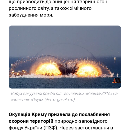
що призводить до знищення тваринного і
рослинного світу, а також хімічного
забруднення моря.
Вибух вакуумної бомби під час навчань «Кавказ-2016» на
«полігоні» «Опук». (фото: gazeta.ru)
Окупація Криму призвела до послаблення
охорони територій
природно-заповідного
фонду України (ПЗФ). Через застостування в