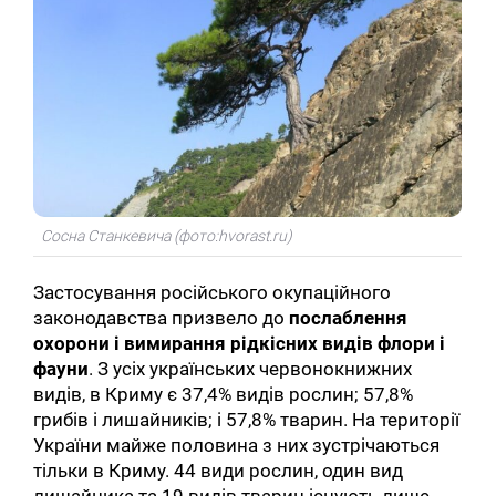
Сосна Станкевича (фото:hvorast.ru)
Застосування російського окупаційного
законодавства призвело до
послаблення
охорони і вимирання рідкісних видів флори і
фауни
. З усіх українських червонокнижних
видів, в Криму є 37,4% видів рослин; 57,8%
грибів і лишайників; і 57,8% тварин. На території
України майже половина з них зустрічаються
тільки в Криму. 44 види рослин, один вид