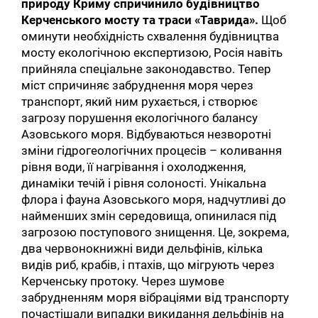
природу Криму спричинило будівництво
Керченського мосту та траси «Таврида».
Щоб
оминути необхідність схвалення будівництва
мосту екологічною експертизою, Росія навіть
прийняла спеціальне законодавство. Тепер
міст спричиняє забруднення моря через
транспорт, який ним рухається, і створює
загрозу порушення екологічного балансу
Азовського моря. Відбуваються незворотні
зміни гідрогеологічних процесів – коливання
рівня води, її нагрівання і охолодження,
динаміки течій і рівня солоності. Унікальна
флора і фауна Азовського моря, надчутливі до
найменших змін середовища, опинилася під
загрозою поступового знищення. Це, зокрема,
два червонокнижні види дельфінів, кілька
видів риб, крабів, і птахів, що мігрують через
Керченську протоку. Через шумове
забрудненням моря вібраціями від транспорту
почастішали випадки викидання дельфінів на