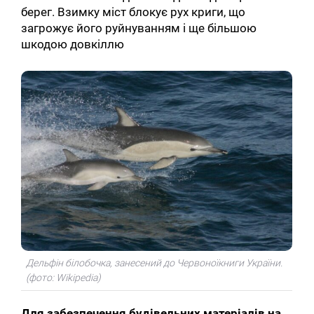
берег. Взимку міст блокує рух криги, що
загрожує його руйнуванням і ще більшою
шкодою довкіллю
Дельфін білобочка, занесений до Червоноїкниги України.
(фото: Wikipedia)
Для забезпечення будівельних матеріалів на