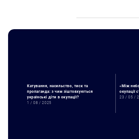
Катування, насильство, тиск та
«Між небо
пропаганда: з чим зіштовхуються
окупації 
українські діти в окупації?
23 / 05 / 
1 / 08 / 2025