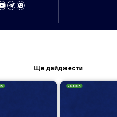
Ще
дайджести
Пошук за запитом:
сти
Дайджести