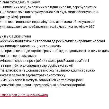
дпільні рухи діють у Криму
 цивільних осіб, вивезених з півдня України, перебувають у
, не менше 95 з них утримуються без будь-яких обвинувачень
крито у Сімферополі
тично вмотивованих переслідувань отримали обвинувальні
 були засуджені до позбавлення волі сумарним терміном 637
ків у Свідків Єгови
римських політв’язнів етаповані до російських виправних колоній
ових випадків насильницьких зникнень
про притягнення до адміністративної відповідальності за нібито ди
було винесено «судами»
имінальні справи про «фейки» щодо російської армії та 1
ва про нібито дискредитацію російської армії
ктів власності націоналізовано окупаційною адміністрацією
вокатів зазнали адміністративного тиску
имських музеїв можуть опинитися на території росії
 дельфінів загинули через російські військові кораблі
uation-report-2022-ua
Завантажити