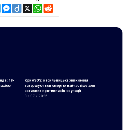
Telegram
Messenger
Diigo
X
WhatsApp
Reddit
нда: 18-
КримSOS: насильницькі зникнення
упацією
завершуються смертю найчастіше для
активних противників окупації
3 / 07 / 2025