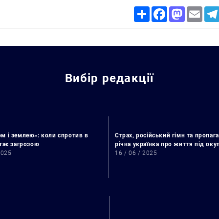
Share
Facebook
Mastodon
Email
Вибір редакції
м і землею»: коли спротив в
Страх, російський гімн та пропага
стає загрозою
річна українка про життя під ок
2025
16 / 06 / 2025