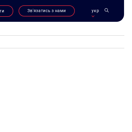
Зв'язатись з нами
укр
ти