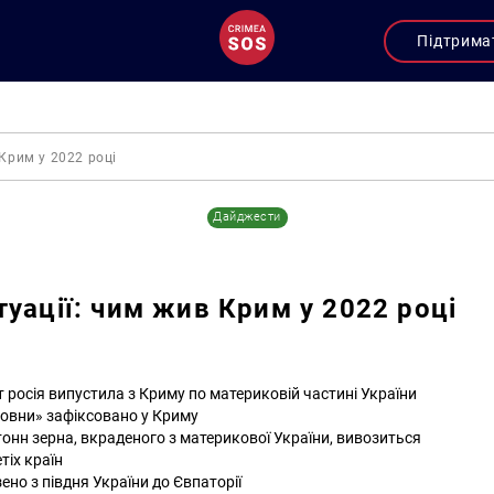
Підтрима
 Крим у 2022 році
Дайджести
туації: чим жив Крим у 2022 році
т росія випустила з Криму по материковій частині України
вовни» зафіксовано у Криму
тонн зерна, вкраденого з материкової України, вивозиться
тіх країн
зено з півдня України до Євпаторії