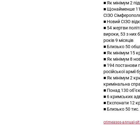
■ Як мінімум 2 пі
■ Щонайменше 110
СІЗО Сімферополя
■ Новий СІЗО від
■ 54 жертви полі
вироки, 53 з них
років 9 місяців
■ Близько 50 обшу
■ Як мінімум 15 к
■ Як мінімум 8 н
■ 194 постанови 
російської армії 
■ Як мінімум 2 кр
кримінальна спра
■ Понад 130 об’є
■ 6 кримських ад
■ Експонати 12 кр
■ Близько 50 тис.
crimeasos-annual-sit