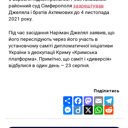
районний суд Сімферополя
заарештував
Джеляла і братів Ахтемових до 4 листопада
2021 року.
Під час засідання Наріман Джелял заявив, що
його переслідують через його участь в
установчому саміті дипломатичної ініціативи
України з деокупації Криму «Кримська
платформа». Примітно, що саміт і «диверсія»
відбулися в один день — 23 серпня.
Поділитись
Share
Facebook
Mastodon
Email
Telegr
Messenger
Diigo
X
WhatsApp
Reddit