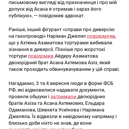
письмовому вигляді від призначенця і про мій
допуск від Асана я отримав і зараз його
публікую», — повідомив адвокат.
Раніше, інший фігурант «справи про диверсію
на газопроводі» Наріман Джелял
повідомляв
,
що у Ахтема Азаматова тортурами вибивали
зізнання в диверсії. Пізніше про жорстокі
тортури
повідомив
Айдеру Азаматова
двоюрідний брат Асана Ахтемова Азіз, який
також проходить обвинувачуваним у цій справі.
Нагадаємо, 3 та 4 вересня люди в формі ФСБ
РФ, які відмовилися надавати документи,
провели обшуки і
затримали
двоюрідних
братів Азіза та Асана Ахтемових, Ельдара
Одаманова, Шевкета Усеїнова і Нарімана
Джеляла. Їх відвезли в невідомому напрямку і
близько доби ніхто не знав, де вони