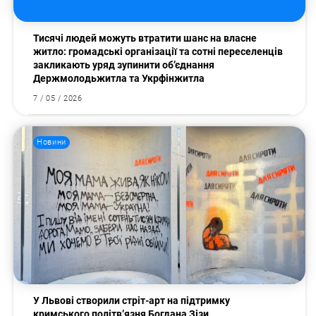
Тисячі людей можуть втратити шанс на власне
житло: громадські організації та сотні переселенців
закликають уряд зупинити об’єднання
Держмолодьжитла та Укрфінжитла
7 / 05 / 2026
Новини
У Львові створили стріт-арт на підтримку
кримського політв’язня Богдана Зізи