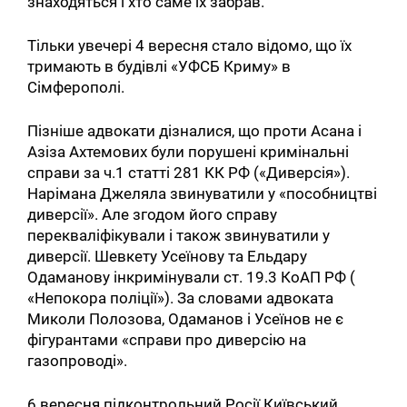
знаходяться і хто саме їх забрав.
Тільки увечері 4 вересня стало відомо, що їх
тримають в будівлі «УФСБ Криму» в
Сімферополі.
Пізніше адвокати дізналися, що проти Асана і
Азіза Ахтемових були порушені кримінальні
справи за ч.1 статті 281 КК РФ («Диверсія»).
Нарімана Джеляла звинуватили у «пособництві
диверсії». Але згодом його справу
перекваліфікували і також звинуватили у
диверсії. Шевкету Усеїнову та Ельдару
Одаманову інкримінували ст. 19.3 КоАП РФ (
«Непокора поліції»). За словами адвоката
Миколи Полозова, Одаманов і Усеїнов не є
фігурантами «справи про диверсію на
газопроводі».
6 вересня підконтрольний Росії Київський