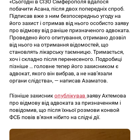
«Сьогодні в СІЗО Сімферополя вдалося
побачити Асана, після двох попередніх спроб.
Підписав вже з ним безпосередньо угоду на
його захист і отримав від нього особисто заяву
про відмову від раніше призначеного адвоката.
Проведено його опитування, отримано дозвіл
від нього на отримання відомостей, що
становлять лікарську таємницю. Тримається,
хоч і складно після перенесеного. Подробиці
пізніше … головне тепер його захисником є ​​
адвокат, якого він вибрав, а не нав’язали
органи слідства», — написав Азаматов.
Пізніше захисник
опублікував
заяву Ахтемова
про відмову від адвоката за призначенням і
повідомив, що після їхньої розмови конвой
ФСБ повів в’язня нібито на слідчі дії.