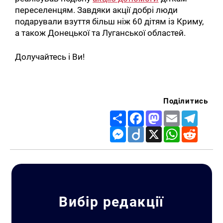
переселенцям. Завдяки акції добрі люди
подарували взуття більш ніж 60 дітям із Криму,
а також Донецької та Луганської областей.
Долучайтесь і Ви!
Поділитись
Share
Facebook
Mastodon
Email
Telegr
Messenger
Diigo
X
WhatsApp
Reddit
Вибір редакції