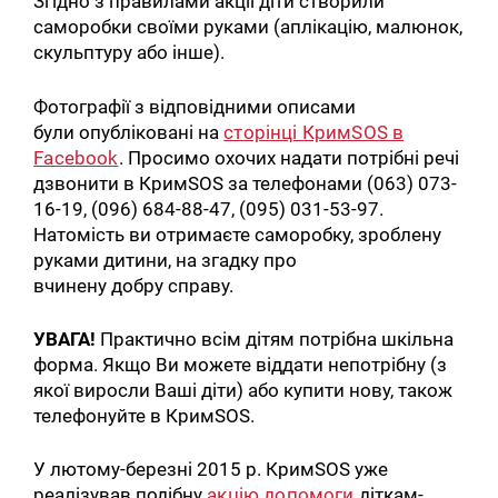
Згідно з правилами акції діти створили
саморобки своїми руками (аплікацію, малюнок,
скульптуру або інше).
Фотографії з відповідними описами
були опубліковані на
сторінці КримSOS в
Facebook
. Просимо охочих надати потрібні речі
дзвонити в КримSOS за телефонами (063) 073-
16-19, (096) 684-88-47, (095) 031-53-97.
Натомість ви отримаєте саморобку, зроблену
руками дитини, на згадку про
вчинену добру справу.
УВАГА!
Практично всім дітям потрібна шкільна
форма. Якщо Ви можете віддати непотрібну (з
якої виросли Ваші діти) або купити нову, також
телефонуйте в КримSOS.
У лютому-березні 2015 р. КримSOS уже
реалізував подібну
акцію допомоги
діткам-