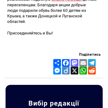
переселенцам. Благодаря акции добрые
люди подарили обувь более 60 детям из
Крыма, а также Донецкой и Луганской
областей.
Присоединяйтесь и Вы!
Поділитись
Share
Facebook
Mastodon
Email
Telegr
Messenger
Diigo
X
WhatsApp
Reddit
Вибір редакції