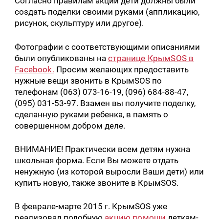
Согласно правилам акции дети должны были
создать поделки своими руками (аппликацию,
рисунок, скульптуру или другое).
Фотографии с соответствующими описаниями
были опубликованы на
странице КрымSOS в
Facebook.
Просим желающих предоставить
нужные вещи звонить в КрымSOS по
телефонам (063) 073-16-19, (096) 684-88-47,
(095) 031-53-97. Взамен вы получите поделку,
сделанную руками ребенка, в память о
совершенном добром деле.
ВНИМАНИЕ! Практически всем детям нужна
школьная форма. Если Вы можете отдать
ненужную (из которой выросли Ваши дети) или
купить новую, также звоните в КрымSOS.
В феврале-марте 2015 г. КрымSOS уже
реализовал подобную
акцию помощи
деткам-