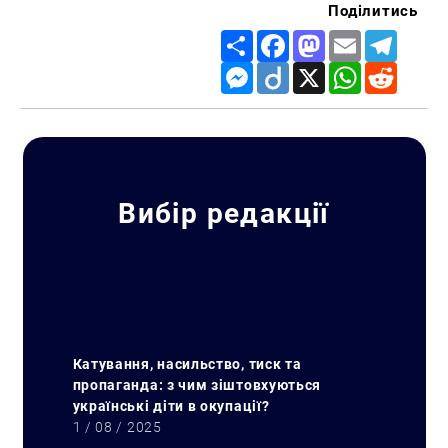
Поділитись
Share
Facebook
Mastodon
Email
Telegr
Messenger
Diigo
X
WhatsApp
Reddit
Вибір редакції
Катування, насильство, тиск та
пропаганда: з чим зіштовхуються
українські діти в окупації?
1 / 08 / 2025