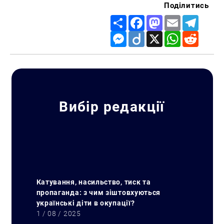
Поділитись
Share
Facebook
Mastodon
Email
Telegr
Messenger
Diigo
X
WhatsApp
Reddit
Вибір редакції
Катування, насильство, тиск та
пропаганда: з чим зіштовхуються
українські діти в окупації?
1 / 08 / 2025