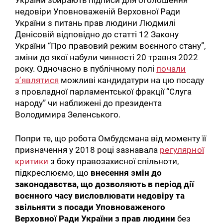
недовіри Уповноваженій Верховної Ради
України з питань прав людини Людмилі
Денісовій відповідно до статті 12 Закону
України “Про правовий режим воєнного стану”,
зміни до якої набули чинності 20 травня 2022
року. Одночасно в публічному полі
почали
з’являтися
можливі кандидатури на цю посаду
з провладної парламентської фракції “Слуга
народу” чи наближені до президента
Володимира Зеленського.
Попри те, що робота Омбудсмана від моменту її
призначення у 2018 році зазнавала
регулярної
критики
з боку правозахисної спільноти,
підкреслюємо, що
внесення змін до
законодавства, що дозволяють в період дії
воєнного часу висловлювати недовіру та
звільняти з посади Уповноваженого
Верховної Ради України з прав людини
без