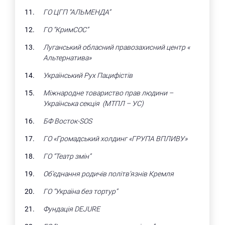
ГО ЦГП “АЛЬМЕНДА”
ГО “КримСОС”
Луганський обласний правозахисний центр «
Альтернатива»
Український Рух Пацифістів
Міжнародне товариство прав людини –
Українська секція (МТПЛ – УС)
БФ Восток-SOS
ГО «Громадський холдинг «ГРУПА ВПЛИВУ»
ГО “Театр змін”
Об’єднання родичів політв’язнів Кремля
ГО “Україна без тортур”
Фундація DEJURE