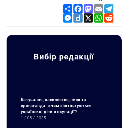
Share
Facebook
Mastodon
Email
Telegr
Messenger
Diigo
X
WhatsApp
Reddit
Пошук за запитом:
Вибір редакції
Катування, насильство, тиск та
пропаганда: з чим зіштовхуються
українські діти в окупації?
1 / 08 / 2025