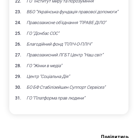
ГО “Інститут миру та порозуміння”
ВБО “Українська фундація правової допомоги”
Правозахисне об’єднання “ПРАВЕ ДІЛО”
ГО “Донбас СОС”
Благодійний фонд “ПЛІЧ-О-ПЛІЧ”
Правозахисний ЛГБТ Центр “Наш світ”
ГО “Жінки в медіа”
Центр “Соціальна Дія”
БО БФ Стабілізейшен Суппорт Сервісез”
ГО “Платформа прав людини”
Поділитись