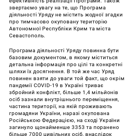
ефективність реалізації Програми. Також
звертаємо увагу на те, що Програма
діяльності Уряду не містить жодної згадки
про тимчасово окуповану територію
Автономної Республіки Крим та міста
Севастополь.
П
рограма діяльності Уряду повинна бути
базовим документом, в якому міститься
детальна інформація про цілі та конкретні
шляхи їх досягнення. В той же час Уряд
повинен взяти до уваги той факт, що окрім
пандемії COVID-19 в Україні триває
збройний конфлікт, більше 1,4 мільйонів
осіб зазнали внутрішнього переміщення,
частина території, на якій проживають
громадяни України, наразі окупована
Російською Федерацією, на сході України
загинуло щонайменше 3353 та поранено
більше 7000 цивільних осіб, внаслідок