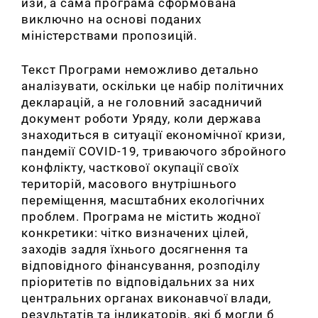
изи, а сама програма сформована
виключно на основі поданих
міністерствами пропозицій.
Текст Програми неможливо детально
аналізувати,
оскільки це набір політичних
декларацій, а не головний засадничий
документ роботи Уряду, коли держава
знаходиться в ситуації економічної кризи,
пандемії COVID-19, триваючого збройного
конфлікту, часткової окупації своїх
територій, масового внутрішнього
переміщення, масштабних екологічних
проблем
. Програма не містить жодної
конкретики: чітко визначених цілей,
заходів задля їхнього досягнення та
відповідного фінансування, розподілу
пріоритетів по відповідальних за них
центральних органах виконавчої влади,
результатів та індикаторів, які б могли б