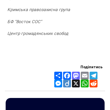
Кримська правозахисна група
БФ “Восток СОС”
Центр громадянських свобод
Поділитись
Share
Facebook
Mastodon
Email
Telegr
Messenger
Diigo
X
WhatsApp
Reddit