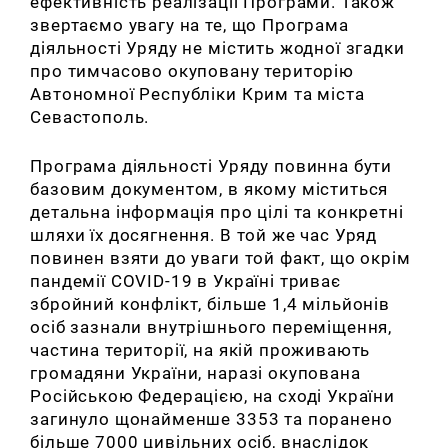
ефективність реалізації Програми. Також
звертаємо увагу на те, що Програма
діяльності Уряду не містить жодної згадки
про тимчасово окуповану територію
Автономної Республіки Крим та міста
Севастополь.
П
рограма діяльності Уряду повинна бути
базовим документом, в якому міститься
детальна інформація про цілі та конкретні
шляхи їх досягнення. В той же час Уряд
повинен взяти до уваги той факт, що окрім
пандемії COVID-19 в Україні триває
збройний конфлікт, більше 1,4 мільйонів
осіб зазнали внутрішнього переміщення,
частина території, на якій проживають
громадяни України, наразі окупована
Російською Федерацією, на сході України
загинуло щонайменше 3353 та поранено
більше 7000 цивільних осіб, внаслідок