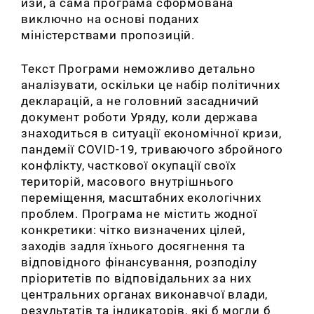
изи, а сама програма сформована
виключно на основі поданих
міністерствами пропозицій.
Текст Програми неможливо детально
аналізувати,
оскільки це набір політичних
декларацій, а не головний засадничий
документ роботи Уряду, коли держава
знаходиться в ситуації економічної кризи,
пандемії COVID-19, триваючого збройного
конфлікту, часткової окупації своїх
територій, масового внутрішнього
переміщення, масштабних екологічних
проблем
. Програма не містить жодної
конкретики: чітко визначених цілей,
заходів задля їхнього досягнення та
відповідного фінансування, розподілу
пріоритетів по відповідальних за них
центральних органах виконавчої влади,
результатів та індикаторів, які б могли б