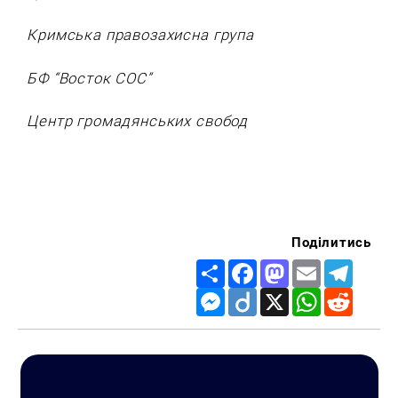
Кримська правозахисна група
БФ “Восток СОС”
Центр громадянських свобод
Искать:
Поділитись
Share
Facebook
Mastodon
Email
Telegr
Messenger
Diigo
X
WhatsApp
Reddit