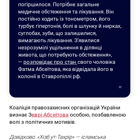
погіршилося. Потрібне загальне
медичне обстеження та лікування. Він
постійно ходить із тонометром, його
турбує гіпертонія, болі в шлунку й нирках,
суглобах, зуби, що залишилися,
вимагають лікування. З’явилися
незрозумілі ущільнення в ділянці
живота, що потребують обстеження»,
—
розповідає про стан
свого чоловіка
Фатма Абсеїтова, яка відвідала його в
колонії в Ставропіллі рф.
Коаліція правозахисних організацій України
визнає З
еврі Абсеїтова
особою, позбавленою
волі з політичних мотивів.
Довідково: «Хізб ут-Тахрір» — ісламська