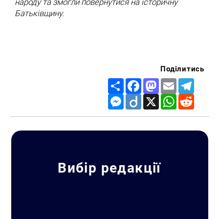
народу та змогли повернутися на історичну
Батьківщину.
Поділитись
Share
Facebook
Mastodon
Email
Telegr
Messenger
Diigo
X
WhatsApp
Reddit
Вибір редакції
Пошук за запитом: