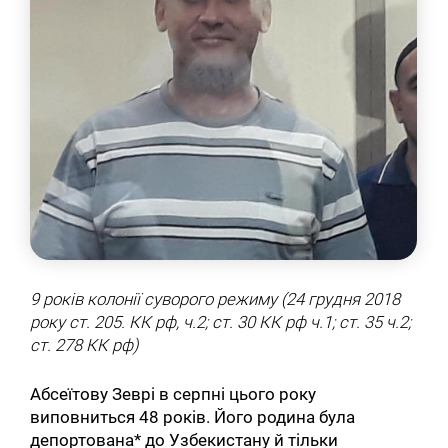
9 років колонії суворого режиму (24 грудня 2018
року ст. 205. КК рф, ч.2; ст. 30 КК рф ч.1; ст. 35 ч.2;
ст. 278 КК рф)
Абсеїтову Зеврі в серпні цього року
виповниться 48 років. Його родина була
депортована* до Узбекистану й тільки