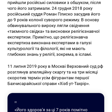
прийшли російські силовики з обшуком, після
чого його затримали. 24 грудня 2018 року
російський суддя Роман Плиско засудив його
до 9 років колонії суворого режиму. В основу
обвинувального вироку лягли свідчення
«таємного свідка» та висновки релігієзнавчої
експертизи. Примітно, що релігієзнавча
експертиза виконана експертами в галузі
культурології та філології, які не мають
глибоких знань у релігії, зокрема, в ісламі.
11 липня 2019 року в Москві Верховний суд рф
розглянув апеляційну скаргу та на три місяці
скоротив термін усім фігурантам першої
Бахчисарайської справи «Хізб ут-Тахрір».
«Його здоров’я за ці 7 років помітно