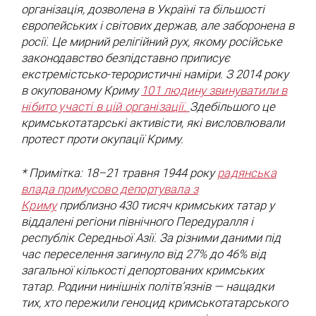
організація, дозволена в Україні та більшості
європейських і світових держав, але заборонена в
росії. Це мирний релігійний рух, якому російське
законодавство безпідставно приписує
екстремістсько-терористичні наміри. З 2014 року
в окупованому Криму
101 людину звинуватили в
нібито участі в цій організації.
Здебільшого це
кримськотатарські активісти, які висловлювали
протест проти окупації Криму.
* Примітка: 18–21 травня 1944 року
радянська
влада примусово депортувала з
Криму
приблизно 430 тисяч кримських татар у
віддалені регіони північного Передуралля і
республік Середньої Азії. За різними даними під
час переселення загинуло від 27% до 46% від
загальної кількості депортованих кримських
татар. Родини нинішніх політв’язнів — нащадки
тих, хто пережили геноцид кримськотатарського