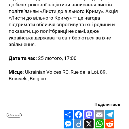
до безстрокової ініціативи написання листів
політвʼязням «Листи до вільного Криму». Акція
«Листи до вільного Криму» — це нагода
підтримати обличчя спротиву та їхні родини й
показати, що політбранці не самі, адже
українська держава та світ борються за їхнє
звільнення.
Дата та час:
25 лютого, 17:00
Місце:
Ukrainian Voices RC, Rue de la Loi, 89,
Brussels, Belgium
Поділитись
Share
Facebook
Mastodon
Email
Telegr
#Важливо
Messenger
Diigo
X
WhatsApp
Reddit