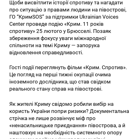
Щоби висвітлити історії спротиву та нагадати
про ситуацію з правами людини на півострові,
ГО “КримSOS” за підтримки Ukrainian Voices
Center проведе подію «Крим. 11 років
спротиву» 25 лютого у Брюсселі. Позаяк
збереження фокусу уваги міжнародної
спільноти на темі Криму — запорука
відновлення справедливості.
Гості події переглянуть фільм «Крим. Спротив».
Це погляд на перші тижні окупації очима
іноземного дослідника, що став свідком
реального стану справ на півострові.
Як жителі Криму свідомо робили вибір на
користь України попри ризики? Документальна
стрічка не лише розвінчує міф про
«ненасильницьке приєднання» півострова, а й
наштовхує на необхідність системного опору