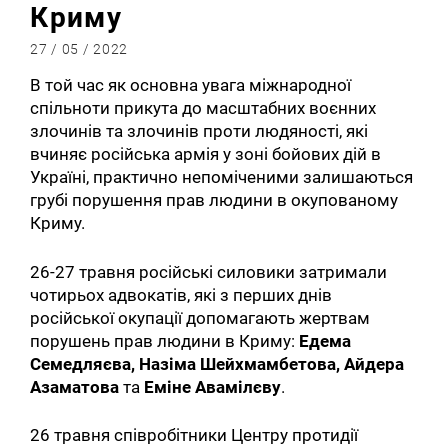
Криму
27 / 05 / 2022
В той час як основна увага міжнародної
спільноти прикута до масштабних воєнних
злочинів та злочинів проти людяності, які
вчиняє російська армія у зоні бойових дій в
Україні, практично непоміченими залишаються
грубі порушення прав людини в окупованому
Криму.
26-27 травня російські силовики затримали
чотирьох адвокатів, які з перших днів
російської окупації допомагають жертвам
порушень прав людини в Криму:
Едема
Семедляєва, Назіма Шейхмамбетова, Айдера
Азаматова
та
Еміне Авамілєву
.
26 травня співробітники Центру протидії