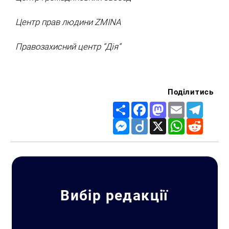
Центр прав людини ZMINA
Правозахисний центр “Дія”
Поділитись
Share
Facebook
Mastodon
Email
Telegr
Messenger
Diigo
X
WhatsApp
Reddit
Вибір редакції
Пошук за запитом: