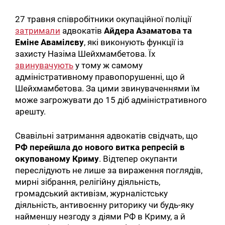
27 травня співробітники окупаційної поліції
затримали
адвокатів
Айдера Азаматова та
Еміне Авамілєву
, які виконують функції із
захисту Назіма Шейхмамбетова. Їх
звинувачують
у тому ж самому
адміністративному правопорушенні, що й
Шейхмамбетова. За цими звинуваченнями їм
може загрожувати до 15 діб адміністративного
арешту.
Свавільні затримання адвокатів свідчать, що
РФ перейшла до нового витка репресій в
окупованому Криму
. Відтепер окупанти
переслідують не лише за вираження поглядів,
мирні зібрання, релігійну діяльність,
громадський активізм, журналістську
діяльність, антивоєнну риторику чи будь-яку
найменшу незгоду з діями РФ в Криму, а й