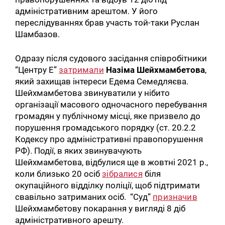
адміністративним арештом. У його
переслідуваннях брав участь той-таки Руслан
Шамбазов.
Одразу після судового засідання співробітники
“Центру Е”
затримали
Назіма Шейхмамбетова
,
який захищав інтереси Едема Семедляєва.
Шейхмамбетова звинуватили у нібито
організації масового одночасного перебування
громадян у публічному місці, яке призвело до
порушення громадського порядку (ст. 20.2.2
Кодексу про адміністративні правопорушення
РФ). Події, в яких звинувачують
Шейхмамбетова, відбулися ще в жовтні 2021 р.,
коли близько 20 осіб
зібралися
біля
окупаційного відділку поліції, щоб підтримати
свавільно затриманих осіб. “Суд”
призначив
Шейхмамбетову покарання у вигляді 8 діб
адміністративного арешту.