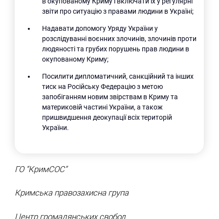
в окупованому Криму і включати їх у регулярні
звіти про ситуацію з правами людини в Україні;
Надавати допомогу Уряду України у
розслідуванні воєнних злочинів, злочинів проти
людяності та грубих порушень прав людини в
окупованому Криму;
Посилити дипломатичний, санкційний та інших
тиск на Російську Федерацію з метою
запобіганням новим звірствам в Криму та
материковій частині України, а також
пришвидшення деокупації всіх територій
України.
ГО “КримСОС”
Кримська правозахисна група
Центр громадянських свобод