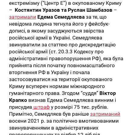
екстремізму (“Центр Е”) в окупованому Криму
–
Костянтин Уразов та Руслан Шамбазов
–
затримали
Едема Семедляєва
за те, що
невідома людина тегнула його у фейсбук-
дописі, в якому засуджуються звірства
російської армії в Україні. Семедляєва
звинуватили за статтею про дискредитацію
російської армії (ст. 20.3.3 Кодексу про
адміністративні правопорушення РФ), яка була
прийнята після початку повномасштабного
вторгнення РФ в Україну і почала
застосовуватися на території окупованого
Криму всупереч нормам міжнародного
гуманітарного права. Згодом “суддя”
Віктор
Крапко
визнав Едема Семедляєва винним і
присудив
штраф
у розмірі 75 тис. рублів.
Примітно, Семедляєв був раніше
затриманий
восени 2021 р. за політично вмотивованими
звинуваченнями в адміністративних
правопорушеннях та відбув 12 діб під