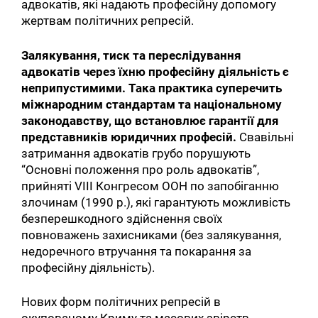
адвокатів, які надають професійну допомогу
жертвам політичних репресій.
Залякування, тиск та переслідування
адвокатів через їхню професійну діяльність є
неприпустимими. Така практика суперечить
міжнародним стандартам та національному
законодавству, що встановлює гарантії для
представників юридичних професій.
Свавільні
затримання адвокатів грубо порушують
“Основні положення про роль адвокатів”,
прийняті VIII Конгресом ООН по запобіганню
злочинам (1990 р.), які гарантують можливість
безперешкодного здійснення своїх
повноважень захисниками (без залякування,
недоречного втручання та покарання за
професійну діяльність).
Нових форм політичних репресій в
окупованому Криму та масових звірств