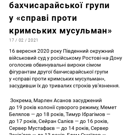
бахчисарайської групи
у «справі проти
кримських мусульман»
17 / 02 / 2021
16 вересня 2020 року Південний окружний
військовий суд у російському Ростові-на-Дону
оголосив обвинувальні вироки сімом
фігурантам другої бахчисарайської групи
у «справі проти кримських мусульман»,
засудивши їх до тривалих строків ув’язнення.
Зокрема, Марлен Асанов засуджений
до 19 років колонії суворого режиму, Мемет
Белялов — до 18 років, Тимур Ібрагімов —
до 17 років, Сейран Салієв — до 16 років,
Сервер Мустафаєв — до 14 років, Сервер
Зекір’яєв — до 13 років, Едем Смаїлов —