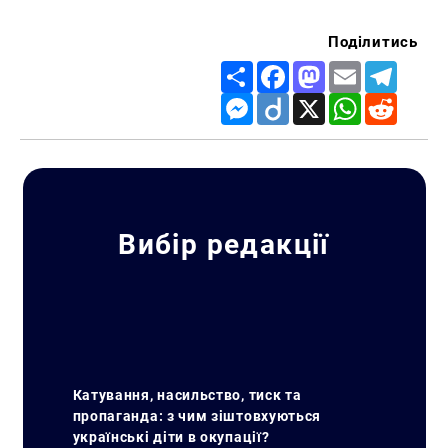
Поділитись
Share
Facebook
Mastodon
Email
Telegr
Пошук за запитом:
Messenger
Diigo
X
WhatsApp
Reddit
Вибір редакції
Катування, насильство, тиск та
пропаганда: з чим зіштовхуються
українські діти в окупації?