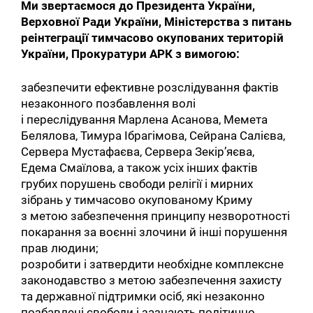
Ми звертаємося до Президента України,
Верховної Ради України, Міністерства з питань
реінтеграції тимчасово окупованих територій
України, Прокуратури АРК з вимогою:
забезпечити ефективне розслідування фактів
незаконного позбавлення волі
і переслідування Марлена Асанова, Мемета
Белялова, Тимура Ібрагімова, Сейрана Салієва,
Сервера Мустафаєва, Сервера Зекір’яєва,
Едема Смаїлова, а також усіх інших фактів
грубих порушень свободи релігії і мирних
зібрань у тимчасово окупованому Криму
з метою забезпечення принципу незворотності
покарання за воєнні злочини й інші порушення
прав людини;
розробити і затвердити необхідне комплексне
законодавство з метою забезпечення захисту
та державної підтримки осіб, які незаконно
позбавлені свободи і зазнають політично