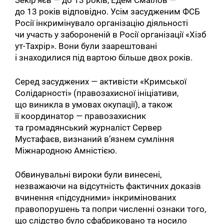
до 13 років відповідно. Усім засудженим ФСБ
Росії інкримінувало організацію діяльності
чи участь у забороненій в Росії організації «Хізб
ут-Тахрір». Вони були заарештовані
і знаходилися під вартою більше двох років.
Серед засуджених — активісти «Кримської
Солідарності» (правозахисної ініціативи,
що виникла в умовах окупації), а також
її координатор — правозахисник
та громадянський журналіст Сервер
Мустафаєв, визнаний в’язнем сумління
Міжнародною Амністією.
Обвинувальні вироки були винесені,
незважаючи на відсутність фактичних доказів
вчинення «підсудними» інкримінованих
правопорушень та попри численні ознаки того,
що слідство було сфабриковано та носило