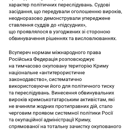
характер політичних переслідувань. Судові
засідання, що передували оголошенню вироків,
неодноразово демонстрували упереджене
ставлення суддів до «підсудних»,
що проявлялося в узгоджених зі стороною
обвинувачення рішеннях та висловлюваннях.
Всупереч нормам міжнародного права
Російська Федерація розповсюджує
на тимчасово окуповану територію Криму
національне «антитерористичне
законодавство», систематично
використовуючи його для політичного тиску
та переслідувань. Винесення обвинувальних
вироків кримськотатарським активістам, які
не вчиняли жодних протиправних дій, стало
черговим проявом системної політики Росії
та окупаційної адміністрації Криму,
спрямованої на тотальну зачистку окупованого