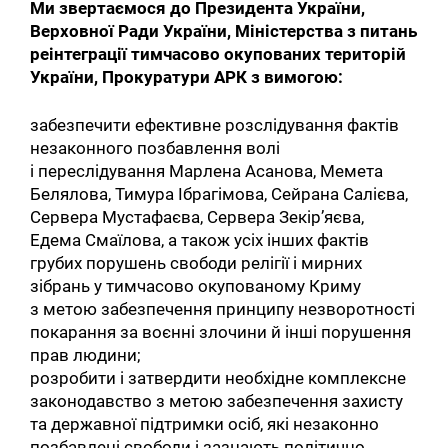
Ми звертаємося до Президента України,
Верховної Ради України, Міністерства з питань
реінтеграції тимчасово окупованих територій
України, Прокуратури АРК з вимогою:
забезпечити ефективне розслідування фактів
незаконного позбавлення волі
і переслідування Марлена Асанова, Мемета
Белялова, Тимура Ібрагімова, Сейрана Салієва,
Сервера Мустафаєва, Сервера Зекір’яєва,
Едема Смаїлова, а також усіх інших фактів
грубих порушень свободи релігії і мирних
зібрань у тимчасово окупованому Криму
з метою забезпечення принципу незворотності
покарання за воєнні злочини й інші порушення
прав людини;
розробити і затвердити необхідне комплексне
законодавство з метою забезпечення захисту
та державної підтримки осіб, які незаконно
позбавлені свободи і зазнають політично