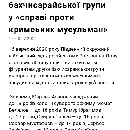
бахчисарайської групи
у «справі проти
кримських мусульман»
17 / 02 / 2021
16 вересня 2020 року Південний окружний
військовий суд у російському Ростові-на-Дону
оголосив обвинувальні вироки сімом
фігурантам другої бахчисарайської групи
у «справі проти кримських мусульман»,
засудивши їх до тривалих строків ув’язнення.
Зокрема, Марлен Асанов засуджений
до 19 років колонії суворого режиму, Мемет
Белялов — до 18 років, Тимур Ібрагімов —
до 17 років, Сейран Салієв — до 16 років,
Сервер Мустафаєв — до 14 років, Сервер
Зекір’яєв — до 13 років, Едем Смаїлов —