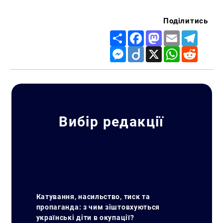
Поділитись
Share
Facebook
Mastodon
Email
Telegr
Messenger
Diigo
X
WhatsApp
Reddit
Вибір редакції
Катування, насильство, тиск та
пропаганда: з чим зіштовхуються
українські діти в окупації?