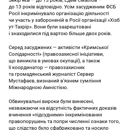
до 13 років відповідно. Усім засудженим ФСБ
Росії інкримінувало організацію діяльності
чи участь у забороненій в Росії організації «Хізб
ут-Тахрір». Вони були заарештовані
і знаходилися під вартою більше двох років.
Серед засуджених — активісти «Кримської
Солідарності» (правозахисної ініціативи,
що виникла в умовах окупації), а також
її координатор — правозахисник
та громадянський журналіст Сервер
Мустафаєв, визнаний в’язнем сумління
Міжнародною Амністією.
Обвинувальні вироки були винесені,
незважаючи на відсутність фактичних доказів
вчинення «підсудними» інкримінованих
правопорушень та попри численні ознаки того,
що слідство було сфабриковано та носило