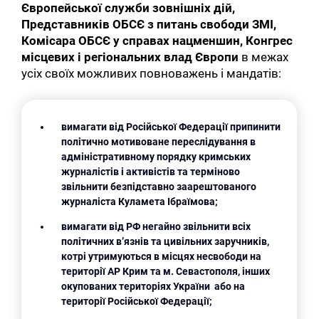
Європейської служби зовнішніх дій,
Представників ОБСЄ з питань свободи ЗМІ,
Комісара ОБСЄ у справах нацменшин, Конгрес
місцевих і регіональних влад Європи
в межах
усіх своїх можливих повноважень і мандатів:
вимагати від Російської Федерації припинити
політично мотивоване переслідування в
адміністративному порядку кримських
журналістів і активістів та терміново
звільнити безпідставно заарештованого
журналіста Куламета Ібраїмова;
вимагати від РФ негайно звільнити всіх
політичних в’язнів та цивільних заручників,
котрі утримуються в місцях несвободи на
території АР Крим та м. Севастополя, інших
окупованих територіях України або на
території Російської Федерації;