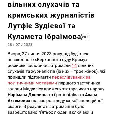
вільних слухачів та
кримських журналістів
Лутфіє Зудієвої та
Куламета Ібраїмова￼
28 / 07 / 2023
Вчора, 27 липня 2023 року, під будівлею
незаконного «Верховного суду Криму»
російські силовики затримали
14
вільних
слухачів та журналістів (із них – троє жінок), які
прийшли підтримати
переслідуваних за
політичними мотивами
першого заступника
голови Меджлісу кримськотатарського народу
Нарімана Джеляла
та братів
Азіза
та
Асана
Ахтемових
під час розгляду їхньої апеляційної
скарги. В результаті затримання було
заарештовано п’ятьох людей, включаючи