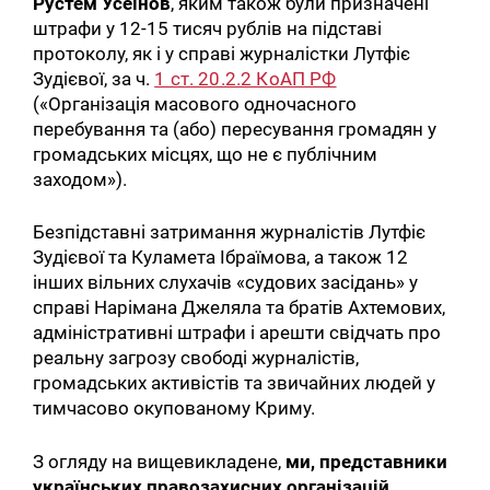
Рустем Усеїнов
, яким також були призначені
штрафи у 12-15 тисяч рублів на підставі
протоколу, як і у справі журналістки Лутфіє
Зудієвої, за ч.
1 ст. 20.2.2 КоАП РФ
(«Організація масового одночасного
перебування та (або) пересування громадян у
громадських місцях, що не є публічним
заходом»).
Безпідставні затримання журналістів Лутфіє
Зудієвої та Куламета Ібраїмова, а також 12
інших вільних слухачів «судових засідань» у
справі Нарімана Джеляла та братів Ахтемових,
адміністративні штрафи і арешти свідчать про
реальну загрозу свободі журналістів,
громадських активістів та звичайних людей у ​​
тимчасово окупованому Криму.
З огляду на вищевикладене,
ми, представники
українських правозахисних організацій,