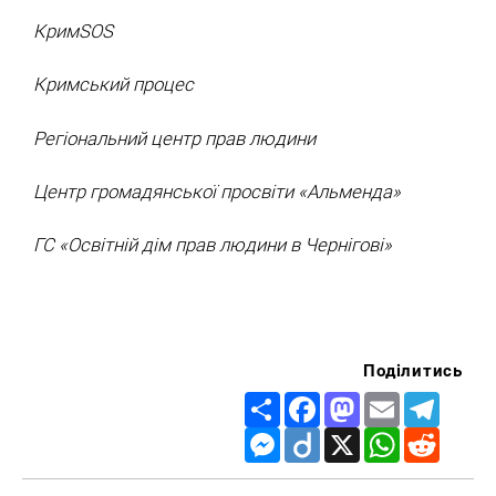
КримSOS
Кримський процес
Регіональний центр прав людини
Центр громадянської просвіти «Альменда
»
ГС «Освітній дім прав людини в Чернігові»
Пошук за запитом:
Поділитись
Share
Facebook
Mastodon
Email
Telegr
Messenger
Diigo
X
WhatsApp
Reddit