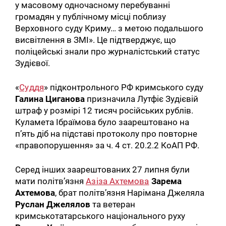
у масовому одночасному перебуванні
громадян у публічному місці поблизу
Верховного суду Криму… з метою подальшого
висвітлення в ЗМІ». Це підтверджує, що
поліцейські знали про журналістський статус
Зудієвої.
«
Суддя
» підконтрольного РФ кримського суду
Галина Циганова
призначила Лутфіє Зудієвій
штраф у розмірі 12 тисяч російських рублів.
Куламета Ібраїмова було заарештовано на
п’ять діб на підставі протоколу про повторне
«правопорушення» за ч. 4 ст. 20.2.2 КоАП РФ.
Серед інших заарештованих 27 липня були
мати політв’язня
Азіза Ахтемова
Зарема
Ахтемова
, брат політв’язня Нарімана Джеляла
Руслан Джелялов
та ветеран
кримськотатарського національного руху