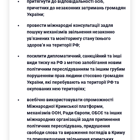
притягнути до відповідальності осіб,
причетних до незаконних затримань громадян
України;
провести міжнародні консультації задля
пошуку механізмів звільнення незаконно
ув’язнених та моніторингу стану їхнього
здоров’я на території РФ;
посилити дипломатичний, санкційний та інші
види тиску на РФ з метою запобігання новим
політичним переслідуванням та іншим грубим
порушенням прав людини стосовно громадян
України, які перебувають на території РФ та
окупованих нею територіях;
всебічно використовувати спроможності
Міжнародної Кримської платформи,
механізмів ООН, Ради Європи, ОБСЄ та інших
міжнародних організацій задля припинення
політичних переслідувань, придушення
свободи слова та вираження поглядів в Криму
та пришвидшення звільнення кримських