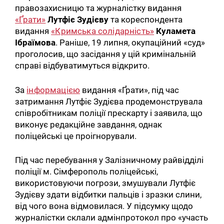
правозахисницю та журналістку видання
«Ґрати»
Лутфіє Зудієву
та кореспондента
видання
«Кримська солідарність»
Куламета
Ібраїмова
. Раніше, 19 липня, окупаційний «суд»
проголосив, що засідання у цій кримінальній
справі відбуватимуться відкрито.
За
інформацією
видання «Ґрати», під час
затримання Лутфіє Зудієва продемонструвала
співробітникам поліції прескарту і заявила, що
виконує редакційне завдання, однак
поліцейські це проігнорували.
Під час перебування у Залізничному райвідділі
поліції м. Сімферополь поліцейські,
використовуючи погрози, змушували Лутфіє
Зудієву здати відбитки пальців і зразки слини,
від чого вона відмовилася. У підсумку щодо
журналістки склали адмінпротокол про «участь