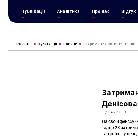
Публікації
Аналітика
Про нас
Відгук
Головна
Публікації
Новини
Затриманих активістів виве
Затриман
Денісова
1 / 04 / 2019
На своїй фейсбук
те, що 23 затрим
та трьох – у пере