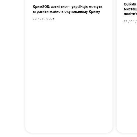
Обійми 
КримSOS: сотні тисяч українців можуть
мистец
втратити майно в окупованому Криму
політв’
23 / 01 / 2026
28 / 04 