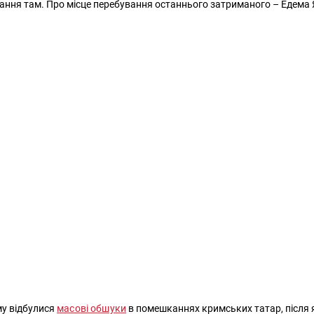
ння там. Про місце перебування останнього затриманого – Едема Я
му відбулися
масові обшуки
в помешканнях кримських татар, після 