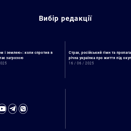
Вибір редакції
м і землею»: коли спротив в
Страх, російський гімн та пропага
стає загрозою
річна українка про життя під ок
2025
16 / 06 / 2025