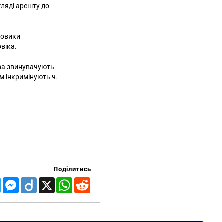
гляді арешту до
ловики
віка.
ова звинувачують
им інкримінують ч.
Поділитись
Telegram
Messenger
Diigo
X
WhatsApp
Reddit