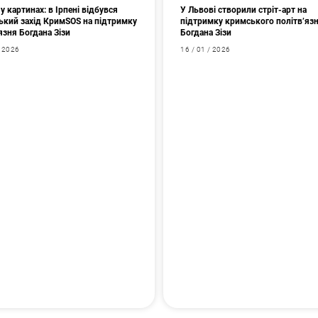
у картинах: в Ірпені відбувся
У Львові створили стріт-арт на
ький захід КримSOS на підтримку
підтримку кримського політв’яз
язня Богдана Зізи
Богдана Зізи
/ 2026
16 / 01 / 2026