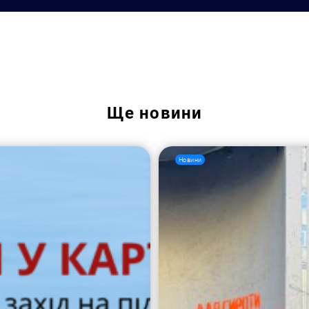
Пошук за запитом:
Ще
новини
Новини