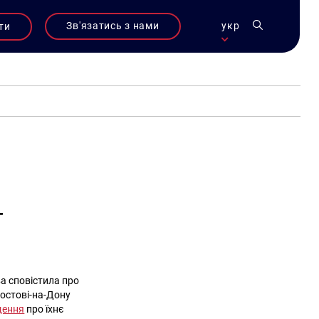
Зв'язатись з нами
укр
ти
–
а сповістила про
Ростові-на-Дону
щення
про їхнє