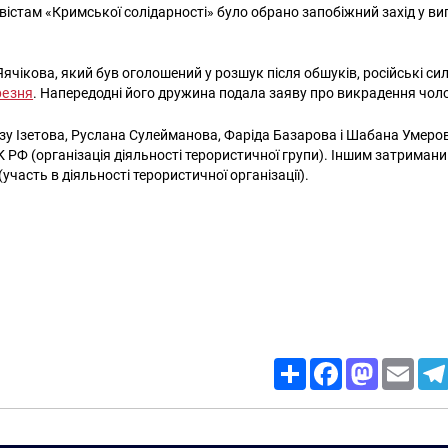
істам «Кримської солідарності» було обрано запобіжний захід у ви
Яячікова, який був оголошений у розшук після обшуків, російські си
резня
. Напередодні його дружина подала заяву про викрадення чоло
Різу Ізетова, Руслана Сулейманова, Фаріда Базарова і Шабана Умер
 КК РФ (організація діяльності терористичної групи). Іншим затриман
(участь в діяльності терористичної організації).
Share
Facebook
Mastodon
Email