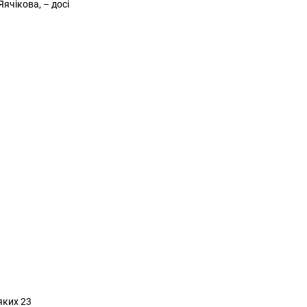
ячікова, – досі
яких 23