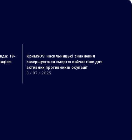
нда: 18-
КримSOS: насильницькі зникнення
упацією
завершуються смертю найчастіше для
активних противників окупації
3 / 07 / 2025