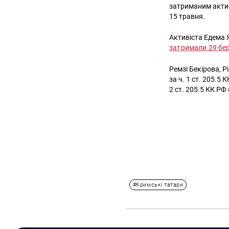
затриманим актив
15 травня.
Активіста Едема 
затримали 29 бе
Ремзі Бекірова, 
за ч. 1 ст. 205.5
2 ст. 205.5 КК РФ 
#Кримські татари