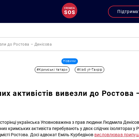
Підтрима
зли до Ростова – Денісова
Новини
#Кримські татари
#Хізб ут-Тахрір
их активістів вивезли до Ростова 
-сторінці українська Уповноважена з прав людини Людмила Денісов
аних кримських активіста перебувають у двох слідчих ізоляторах у 
дмісті Ростова. Досі адвокат Еміль Курбедінов
висловлював припу