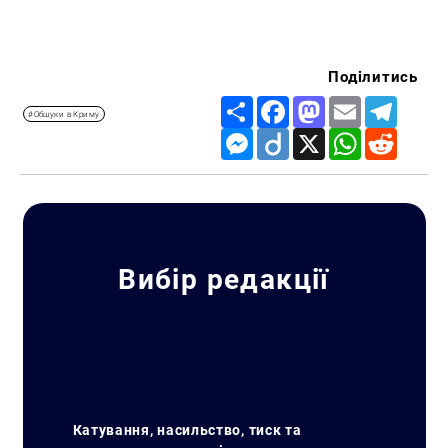
Поділитись
Share
Facebook
Mastodon
Email
Telegr
#Обшуки в Криму
Messenger
Diigo
X
WhatsApp
Reddit
Вибір редакції
Катування, насильство, тиск та