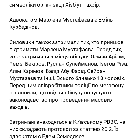
символіки організації Хізб ут-Тахрір.
Адвокатом Марлена Мустафаєва є Еміль
Курбедінов.
Силовики також затримали тих, хто прийшов
підтримати Марлена Мустафаєва. Серед тих,
кого затримали з місця обшуку: Осман Аріфм,
Ремзі Бекіров, Руслан Сулейманов, Ізетов Різа,
Алім Карімов, Валід Абу Фарід, Сейран
Муртазаєв та інші. Всього близько 10 чоловік.
Перед цим співробітники поліції по мегафону
оголосили, що свідки обшуку порушують
законодавство про проведення масових
заходів.
Затримані знаходяться в Київському РВВС, на
них складають протокол за статтею 20.2. Їх
адвокатом є Едем Семедляев.