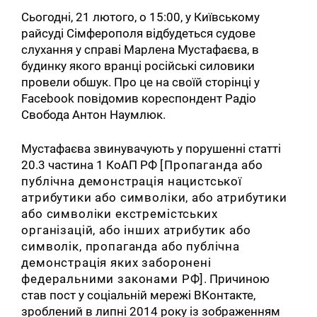
Сьогодні, 21 лютого, о 15:00, у Київському
райсуді Сімферополя відбудеться судове
слухання у справі Марлена Мустафаєва, в
будинку якого вранці російські силовики
провели обшук. Про це на своїй сторінці у
Facebook повідомив кореспондент Радіо
Свобода Антон Наумлюк.
Мустафаєва звинувачують у порушенні статті
20.3 частина 1 КоАП РФ
[
Пропаганда
або
публічна демонстрація нацистської
атрибутики або символіки, або
атрибутики
або
символіки
екстремістських
організацій, або інших атрибутик або
символік, пропаганда або публічна
демонстрація яких заборонені
федеральними законами РФ]
. Причиною
став пост у соціальній мережі ВКонтакте,
зроблений в липні 2014 року із зображенням