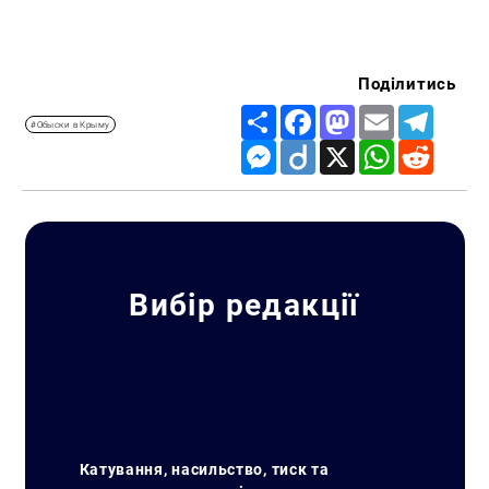
Поділитись
Share
Facebook
Mastodon
Email
Telegr
#Обыски в Крыму
Messenger
Diigo
X
WhatsApp
Reddit
Вибір редакції
Катування, насильство, тиск та