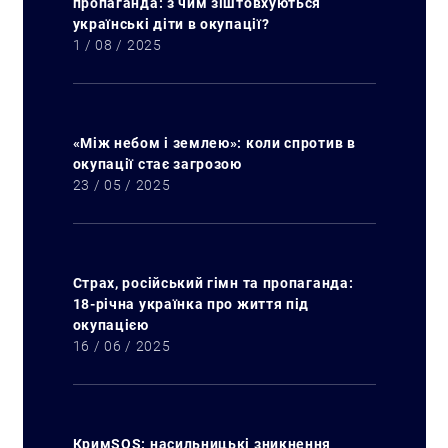
пропаганда: з чим зіштовхуються
українські діти в окупації?
1 / 08 / 2025
«Між небом і землею»: коли спротив в
окупації стає загрозою
23 / 05 / 2025
Страх, російський гімн та пропаганда:
18-річна українка про життя під
окупацією
16 / 06 / 2025
КримSOS: насильницькі зникнення