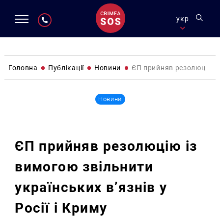
укр
Головна
Публікації
Новини
ЄП прийняв резолюцію із 
Новини
ЄП прийняв резолюцію із
вимогою звільнити
українських в’язнів у
Росії і Криму