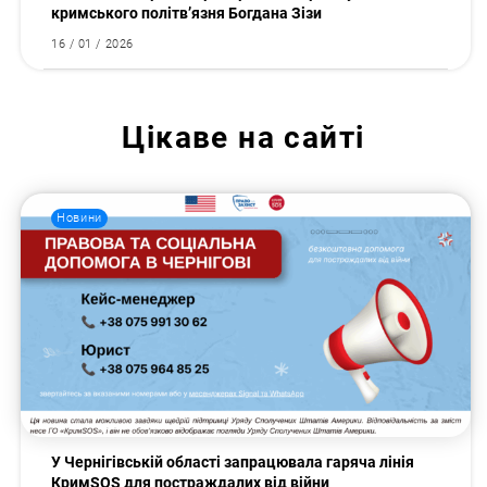
кримського політв’язня Богдана Зізи
16 / 01 / 2026
Цікаве на сайті
Новини
У Чернігівській області запрацювала гаряча лінія
КримSOS для постраждалих від війни