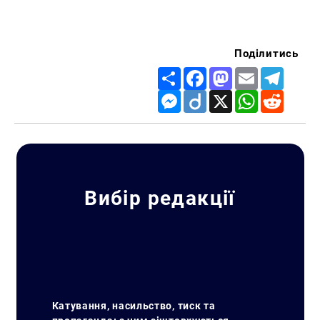
Поділитись
Share
Facebook
Mastodon
Email
Telegr
Messenger
Diigo
X
WhatsApp
Reddit
Вибір редакції
Катування, насильство, тиск та