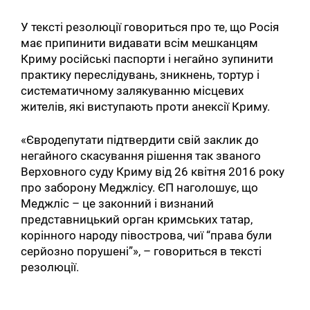
У тексті резолюції говориться про те, що Росія
має припинити видавати всім мешканцям
Криму російські паспорти і негайно зупинити
практику переслідувань, зникнень, тортур і
систематичному залякуванню місцевих
жителів, які виступають проти анексії Криму.
«Євродепутати підтвердити свій заклик до
негайного скасування рішення так званого
Верховного суду Криму від 26 квітня 2016 року
про заборону Меджлісу. ЄП наголошує, що
Меджліс – це законний і визнаний
представницький орган кримських татар,
корінного народу півострова, чиї “права були
серйозно порушені”», – говориться в тексті
резолюції.