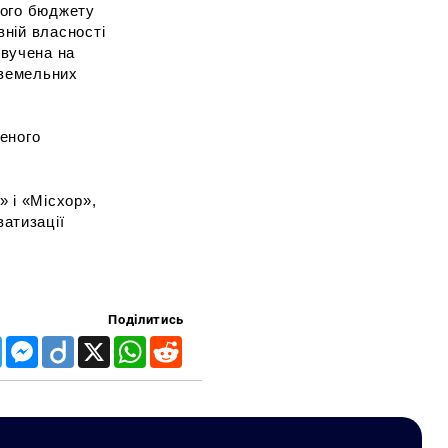
кого бюджету
вній власності
звучена на
 земельних
ченого
 і «Місхор»,
атизації
Поділитись
Telegram
Messenger
Diigo
X
WhatsApp
Reddit