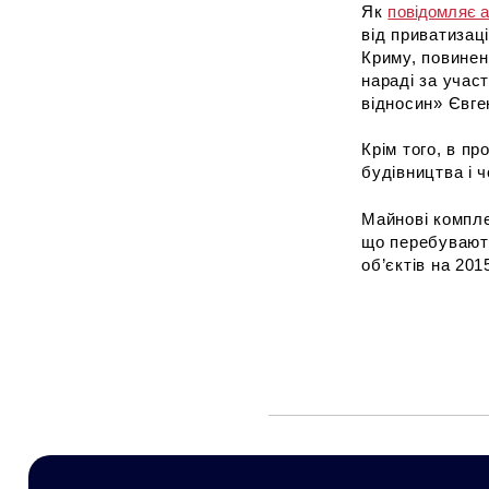
Як
повідомляє 
від приватизац
Криму, повинен
нараді за учас
відносин» Євге
Крім того, в пр
будівництва і ч
Майнові компле
що перебувають
об’єктів на 2015