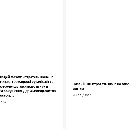
 людей можуть втратити шанс на
житло: громадські організації та
Тисячі ВПО втратять шанс на вла
переселенців закликають уряд
житло
ти об’єднання Держмолодьжитла
фінжитла
4 / 05 / 2026
 2026