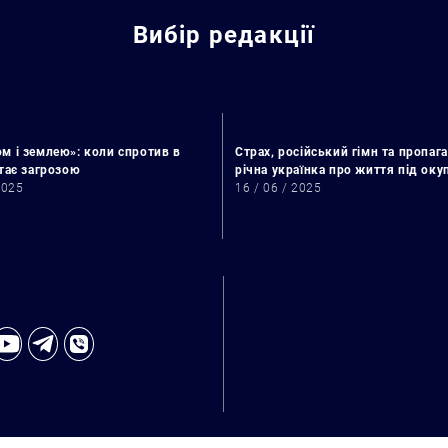
Вибір редакції
м і землею»: коли спротив в
Страх, російський гімн та пропага
стає загрозою
річна українка про життя під ок
2025
16 / 06 / 2025