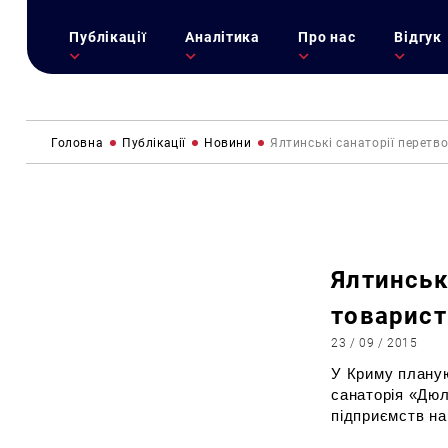
Публікації
Аналітика
Про нас
Відгук
Головна
Публікації
Новини
Ялтинські санаторії перетв
Ялтинськ
товарист
23 / 09 / 2015
У Криму планую
санаторія «Дюл
підприємств на