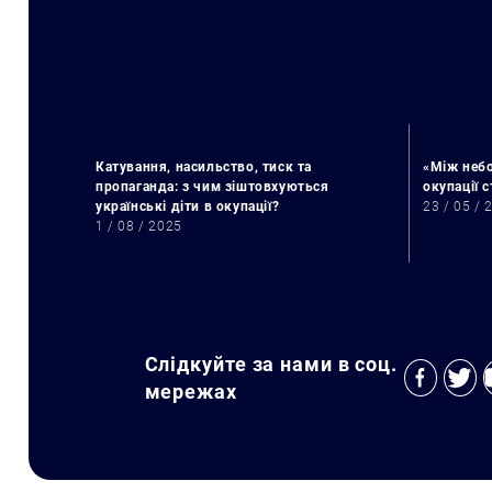
Катування, насильство, тиск та
«Між небо
пропаганда: з чим зіштовхуються
окупації 
українські діти в окупації?
23 / 05 / 
1 / 08 / 2025
Слідкуйте за нами в соц.
мережах