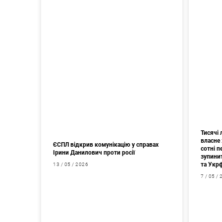
Тисячі
власне 
ЄСПЛ відкрив комунікацію у справах
сотні 
Ірини Данилович проти росії
зупини
та Укр
13 / 05 / 2026
7 / 05 /