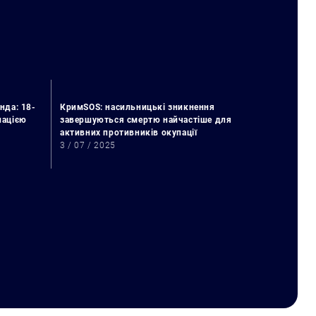
нда: 18-
КримSOS: насильницькі зникнення
упацією
завершуються смертю найчастіше для
активних противників окупації
3 / 07 / 2025