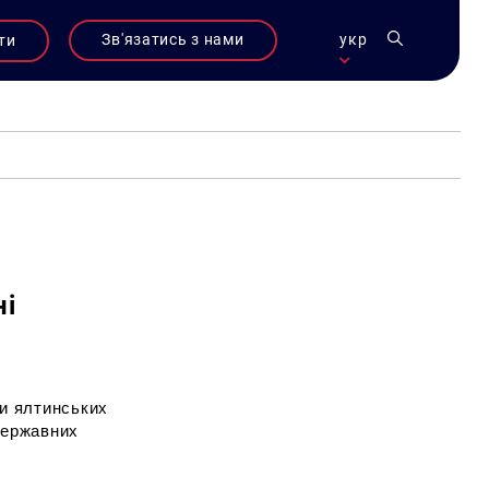
Зв'язатись з нами
укр
ти
ні
ри ялтинських
державних