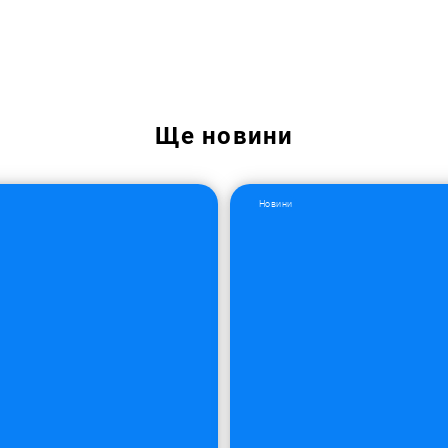
Ще
новини
Новини
Пошук за запитом: