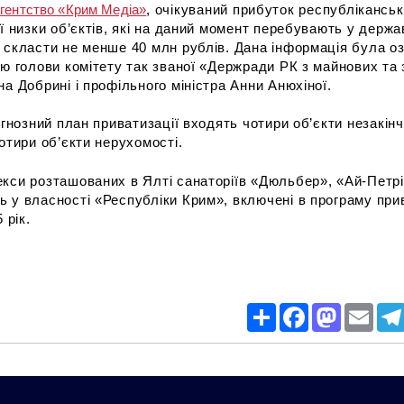
агентство «Крим Медіа»
, очікуваний прибуток республікансь
ії низки об’єктів, які на даний момент перебувають у держа
 скласти не менше 40 млн рублів. Дана інформація була о
тю голови комітету так званої «Держради РК з майнових та
на Добрині і профільного міністра Анни Анюхіної.
огнозний план приватизації входять чотири об’єкти незакін
отири об’єкти нерухомості.
кси розташованих в Ялті санаторіїв «Дюльбер», «Ай-Петрі»
 у власності «Республіки Крим», включені в програму прив
 рік.
Share
Facebook
Mastodon
Email