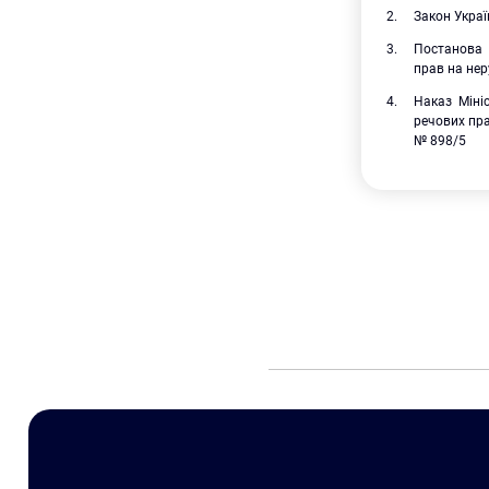
Закон Украї
Постанова 
прав на нер
Наказ Міні
речових пра
№ 898/5