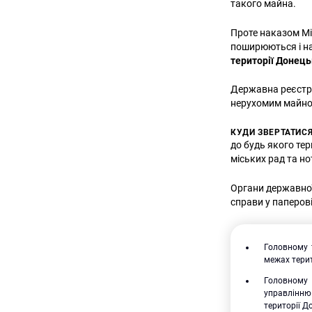
такого майна.
Проте наказом Мін
поширюються і н
території Донець
Державна реєстр
нерухомим майно
КУДИ ЗВЕРТАТИС
до будь якого тер
міських рад та но
Органи державної
справи у паперові
Головному 
межах терит
Головному 
управлінню
території Д