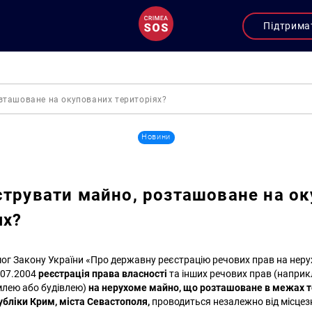
Підтрима
зташоване на окупованих територіях?
Новини
струвати майно, розташоване на о
ях?
мог Закону України «Про державну реєстрацію речових прав на неру
.07.2004
реєстрація
права власності
та інших речових прав (наприк
млею або будівлею)
на нерухоме майно, що розташоване в межах т
бліки Крим, міста Севастополя,
проводиться незалежно від місце