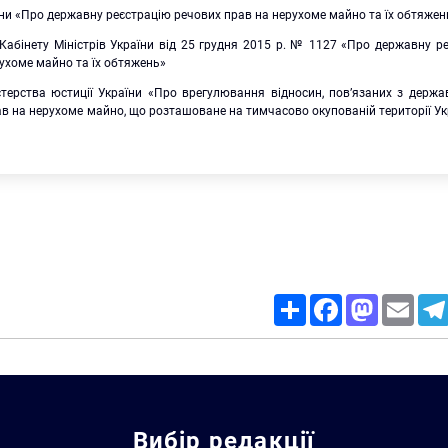
ни «Про державну реєстрацію речових прав на нерухоме майно та їх обтяжень
Кабінету Міністрів України від 25 грудня 2015 р. № 1127 «Про державну р
ухоме майно та їх обтяжень»
стерства юстиції України «Про врегулювання відносин, пов’язаних з держ
в на нерухоме майно, що розташоване на тимчасово окупованій території Ук
Share
Facebook
Mastodon
Email
Пошук за запитом:
Вибір редакції