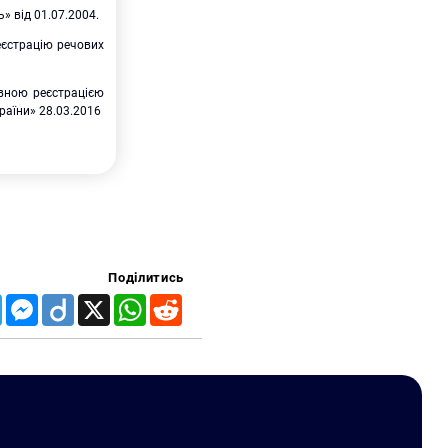
» від 01.07.2004.
еєстрацію речових
авною реєстрацією
раїни» 28.03.2016
Поділитись
Telegram
Messenger
Diigo
X
WhatsApp
Reddit