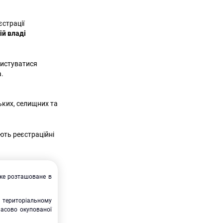
єстрації
ій владі
ристуватися
.
ських, селищних та
ють реєстраційні
яке розташоване в
 територіальному
часово окупованої