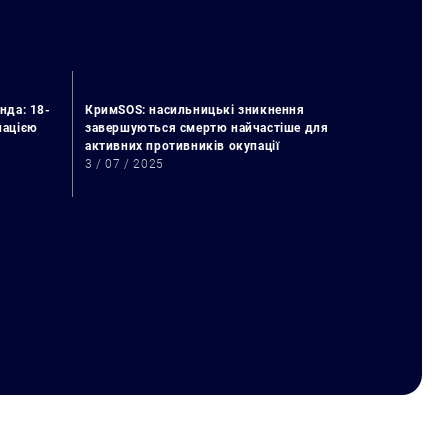
нда: 18-
КримSOS: насильницькі зникнення
упацією
завершуються смертю найчастіше для
активних противників окупації
3 / 07 / 2025