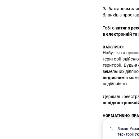
За бажанням заяв
бланків з проста
Тобто
витяг з реє
в
електронній
та
ВАЖЛИВО!
Набуття та припи
території, здійс
території. Будь-
земельних діляно
недійсним
з моме
недійсністю.
Державні реєстра
непідконтрольній
НОРМАТИВНО-ПРА
Закон Укра
території У