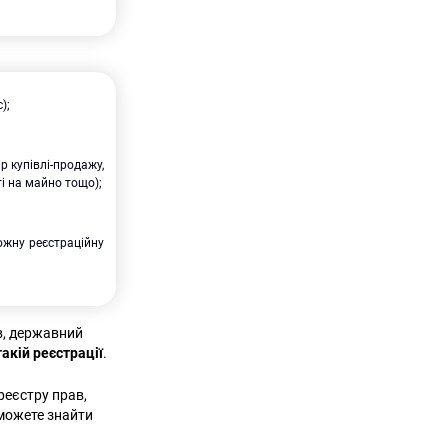
);
р купівлі-продажу,
і на майно тощо);
ожну реєстраційну
в, державний
акій реєстрації
.
реєстру прав,
 можете знайти