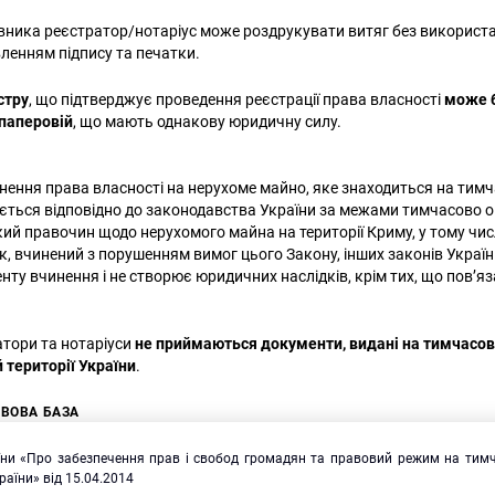
ника реєстратор/нотаріус може роздрукувати витяг без використ
вленням підпису та печатки.
стру
, що підтверджує проведення реєстрації права власності
може 
 паперовій
, що мають однакову юридичну силу.
нення права власності на нерухоме майно, яке знаходиться на тим
нюється відповідно до законодавства України за межами тимчасово 
який правочин щодо нерухомого майна на території Криму, у тому чис
к, вчинений з порушенням вимог цього Закону, інших законів Україн
нту вчинення і не створює юридичних наслідків, крім тих, що пов’яза
тори та нотаріуси
не приймаються документи, видані на тимчасов
 території України
.
ВОВА БАЗА
їни «Про забезпечення прав і свобод громадян та правовий режим на тим
країни» від 15.04.2014