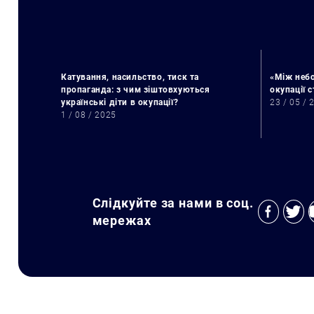
Катування, насильство, тиск та
«Між небо
пропаганда: з чим зіштовхуються
окупації 
українські діти в окупації?
23 / 05 / 
1 / 08 / 2025
Слідкуйте за нами в соц.
мережах