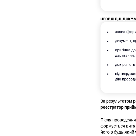
НЕОБХІДНІ ДОКУ
заява (форм
документ, щ
оригінал до
дарування; 
довіреність
підтвердже
дію проводи
За результатом р
реєстратор прийм
Після проведення
формується витяг
його в будь-який 