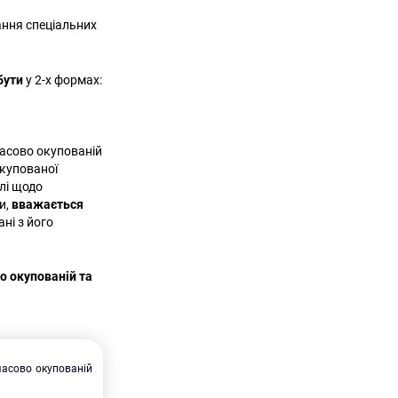
ання спеціальних
бути
у 2-х формах:
часово окупованій
окупованої
лі щодо
и,
вважається
ні з його
о окупованій та
часово окупованій