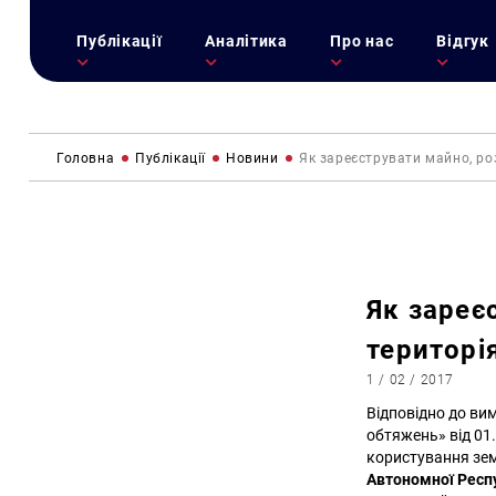
Публікації
Аналітика
Про нас
Відгук
Головна
Публікації
Новини
Як зареєструвати майно, ро
Як зареє
територі
1 / 02 / 2017
Відповідно до ви
обтяжень» від 01
користування зе
Автономної Респу