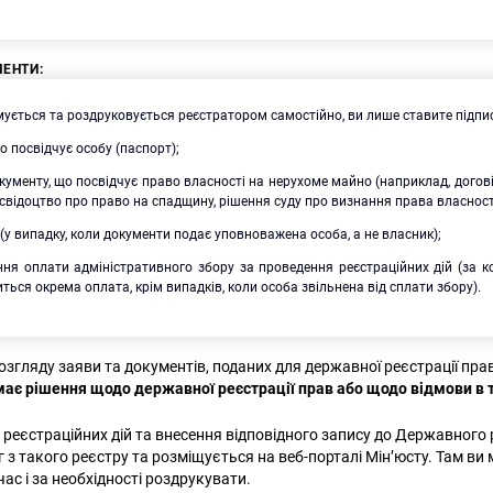
МЕНТИ
:
ується та роздруковується реєстратором самостійно, ви лише ставите підпис
о посвідчує особу (паспорт);
кументу, що посвідчує право власності на нерухоме майно (наприклад, догові
свідоцтво про право на спадщину, рішення суду про визнання права власност
 (у випадку, коли документи подає уповноважена особа, а не власник);
ння оплати адміністративного збору за проведення реєстраційних дій (за к
ться окрема оплата, крім випадків, коли особа звільнена від сплати збору).
озгляду заяви та документів, поданих для державної реєстрації пра
ає рішення щодо державної реєстрації прав або щодо відмови в т
 реєстраційних дій та внесення відповідного запису до Державного 
 з такого реєстру та розміщується на веб-порталі Мін’юсту. Там ви
час і за необхідності роздрукувати.