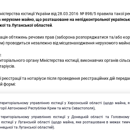
істерства юстиції України від 28.03.2016 № 898/5 правила такої ре
а
нерухоме майно,
що розташоване на
непідконтрольної українськ
кої та Луганської областей
.
ація обтяжень речових прав (заборона розпоряджатися та/або ко
м) проводиться незалежно від місцезнаходження нерухомого майна
Я
:
иторіального органу Міністерства юстиції, виконавчих органів сіль
таріусів.
 реєстрації та нотаріуси після проведення реєстраційних дій переда
й формі:
територіальному управлінню юстиції у Херсонській області (щодо майна, 
орії Автономної Республіки Крим та міста Севастополя),
територіальному управлінню юстиції у Донецькій області та Головному
 юстиції у Луганській області (щодо майна, яке розташоване в межах тим
онецької та Луганської областей).