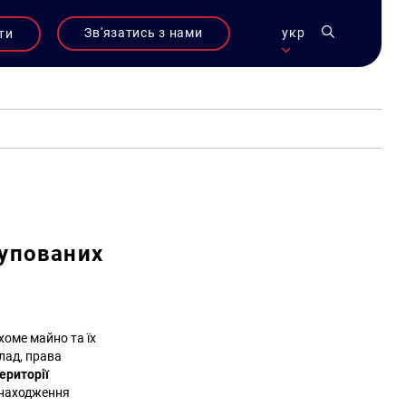
Зв'язатись з нами
укр
ти
купованих
хоме майно та їх
лад, права
ериторії
знаходження