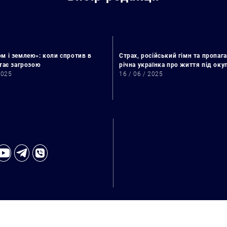
м і землею»: коли спротив в
Страх, російський гімн та пропага
стає загрозою
річна українка про життя під ок
2025
16 / 06 / 2025