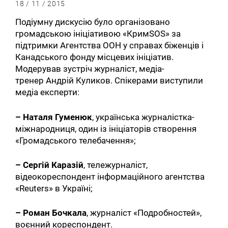
18 / 11 / 2015
Подіумну дискусію було організовано
громадською ініціативою «КримSOS» за
підтримки Агентства ООН у справах біженців і
Канадського фонду місцевих ініціатив.
Модерував зустріч журналіст, медіа-
тренер Андрій Куликов. Спікерами виступили
медіа експерти:
–
Наталя Гуменюк
, українська журналістка-
міжнародниця, один із ініціаторів створення
«Громадського телебачення»;
–
Сергій Каразій
, тележурналіст,
відеокореспондент інформаційного агентства
«Reuters» в Україні;
–
Роман Бочкала
, журналіст «Подробностей»,
воєнний кореспондент.