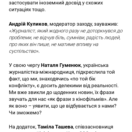
застосувати іноземний досвід у схожих
ситуаціях тощо.
Андрій Куликов
, модератор заходу, зауважив:
«Журналіст, який жодного разу не доторкнувся до
проблеми, не відчув біль, сумніви, радість людей,
про яких він пише, не матиме впливу на
суспільство»
.
У свою чергу
Наталя Гуменюк
, українська
журналістка-міжнародниця, підкреслила той
факт, що ми, знаходячись «по той бік
конфлікту», є досить делекими від реальності.
Ми вже звикли до щоденних новин, їх фрази
звучать для нас «як фрази з кінофільмів». Але
як воно – уявити, що це відбувається з нами?
Чи зможемо?
На додаток,
Таміла Ташева
, співзасновниця