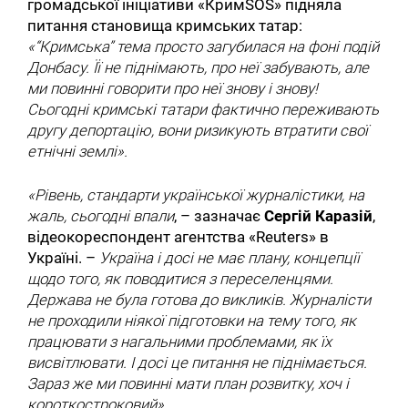
громадської ініціативи «КримSOS» підняла
питання становища кримських татар:
«“Кримська” тема просто загубилася на фоні подій
Донбасу. Її не піднімають, про неї забувають, але
ми повинні говорити про неї знову і знову!
Сьогодні кримські татари фактично переживають
другу депортацію, вони ризикують втратити свої
етнічні землі».
«Рівень, стандарти української журналістики, на
жаль, сьогодні впали
, – зазначає
Сергій Каразій
,
відеокореспондент агентства «Reuters» в
Україні. –
Україна і досі не має плану, концепції
щодо того, як поводитися з переселенцями.
Держава не була готова до викликів. Журналісти
не проходили ніякої підготовки на тему того, як
працювати з нагальними проблемами, як їх
висвітлювати. І досі це питання не піднімається.
Зараз же ми повинні мати план розвитку, хоч і
короткостроковий»
.