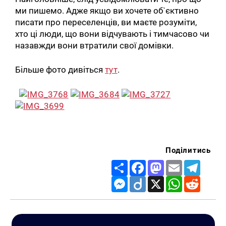
ми пишемо. Адже якщо ви хочете об`єктивно
писати про переселенців, ви маєте розуміти,
хто ці люди, що вони відчувають і тимчасово чи
назавжди вони втратили свої домівки.
Більше фото дивіться
тут
.
Поділитись
Share
Facebook
Mastodon
Email
Telegr
Messenger
Diigo
X
WhatsApp
Reddit