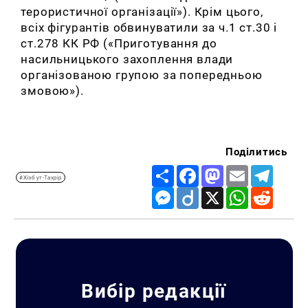
терористичної організації»). Крім цього,
всіх фігурантів обвинуватили за ч.1 ст.30 і
ст.278 КК РФ («Приготування до
насильницького захоплення влади
організованою групою за попередньою
змовою»).
Поділитись
Share
Facebook
Mastodon
Email
Telegr
#Хізб ут-Тахрір
Messenger
Diigo
X
WhatsApp
Reddit
Вибір редакції