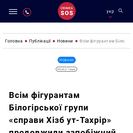
укр
Головна
Публікації
Новини
Всім фігурантам Білогірс
Новини
#Хізб ут-Тахрір
Всім фігурантам
Білогірської групи
«справи Хізб ут-Тахрір»
продовжили запобіжний