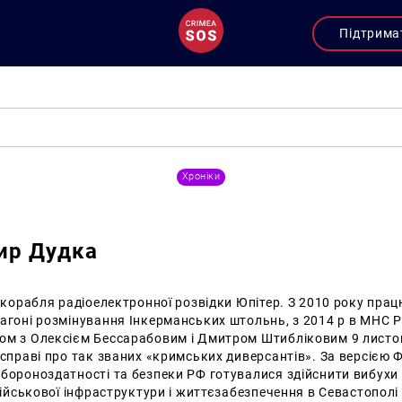
Підтрима
Хроніки
ир Дудка
у корабля радіоелектронної розвідки Юпітер. З 2010 року пра
агоні розмінування Інкерманських штольнь, з 2014 р в МНС Р
ом з Олексієм Бессарабовим і Дмитром Штибліковим 9 листо
 справі про так званих «кримських диверсантів». За версією 
бороноздатності та безпеки РФ готувалися здійснити вибухи і
 військової інфраструктури і життєзабезпечення в Севастопол