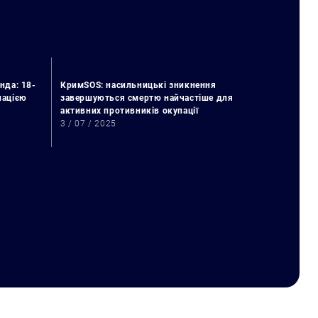
нда: 18-
КримSOS: насильницькі зникнення
упацією
завершуються смертю найчастіше для
активних противників окупації
3 / 07 / 2025