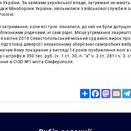
и України. За заявами української влади, затримані не мають
ідки Міноборони України, звільнилися з військової служби в 
Росією.
ля затримання, коли всі троє зізналися, до них не були допущен
 близькими родичами, ні самі рідні. Місце утримання заареш
4 квітня 2019 Севастопольський міський суд виніс вирок пр
підготовці диверсії і незаконному зберіганні саморобних виб
значив йому покарання у вигляді 14 років позбавлення волі в 
 штрафу в 350 тис. руб. (ч. 1 ст. 30, п. “а” ч. 2 ст. 281 і ч. 3. с
ання в СІЗО №1 міста Сімферополя.
Share
Facebook
Mastodon
Email