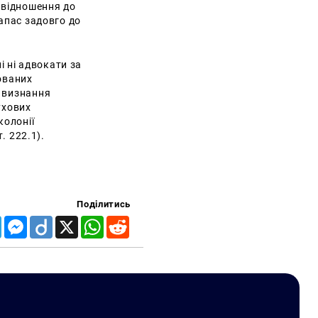
 відношення до
запас задовго до
і ні адвокати за
тованих
о визнання
ухових
колонії
т. 222.1).
Поділитись
Telegram
Messenger
Diigo
X
WhatsApp
Reddit