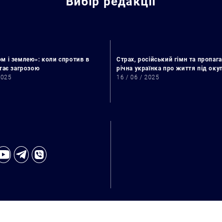
Вибір редакції
м і землею»: коли спротив в
Страх, російський гімн та пропага
стає загрозою
річна українка про життя під ок
2025
16 / 06 / 2025