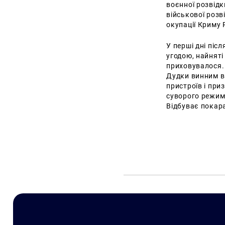
воєнної розвідк
військової розв
окупації Криму 
У перші дні піс
угодою, найняті
приховувалося. 
Дудки винним в 
пристроїв і при
суворого режиму і
Відбуває покар