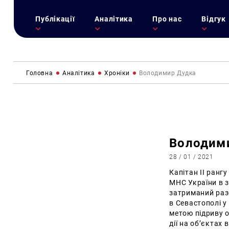
Публікації
Аналітика
Про нас
Відгук
Головна
Аналітика
Хроніки
Володимир Дудка
Володим
28 / 01 / 2021
Капітан II ранг
МНС України в з
затриманий раз
в Севастополі у
метою підриву о
дії на об’єктах