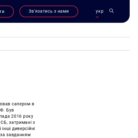
Зв'язатись з нами
укр
ти
цював сапером в
Ф. Був
пада 2016 року
ФСБ, затримані з
 інші диверсійні
і за завданням